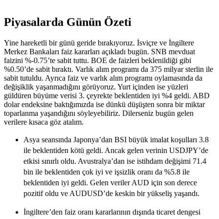
Piyasalarda Günün Özeti
Yine hareketli bir günü geride bırakıyoruz. İsviçre ve İngiltere
Merkez Bankaları faiz kararları açıkladı bugün. SNB mevduat
faizini %-0.75’te sabit tuttu. BOE de faizleri beklenildiği gibi
%0.50’de sabit bıraktı. Varlık alım programı da 375 milyar sterlin ile
sabit tutuldu. Ayrıca faiz ve varlık alım programı oylamasında da
değişiklik yaşanmadığını görüyoruz. Yurt içinden ise yüzleri
güldüren büyüme verisi 3. çeyrekte beklentiden iyi %4 geldi. ABD
dolar endeksine baktığımızda ise dünkü düşüşten sonra bir miktar
toparlanma yaşandığını söyleyebiliriz. Dilerseniz bugün gelen
verilere kısaca göz atalım.
Asya seansında Japonya’dan BSI büyük imalat koşulları 3.8
ile beklentiden kötü geldi. Ancak gelen verinin USDJPY’de
etkisi sınırlı oldu. Avustralya’dan ise istihdam değişimi 71.4
bin ile beklentiden çok iyi ve işsizlik oranı da %5.8 ile
beklentiden iyi geldi. Gelen veriler AUD için son derece
pozitif oldu ve AUDUSD’de keskin bir yükseliş yaşandı.
İngiltere’den faiz oranı kararlarının dışında ticaret dengesi