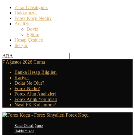
Zarar Olasılığınız
Hakkımızda
Forex Koçu Nedir?
Analizler
Doviz
Eğitim
Hesap Çeşitleri
İletişim
ARA
7 Ağustos 2026 Cuma
Banka Hesap Bilgileri
Kariyer
Dolar Ne Olur?
Forex Nedir?
Forex Altın Analizleri
Forex Anlık Yorumları
Nasıl FK Kullanırım?
Forex Koçu
Zarar Olasılığınız
Hakkımızda