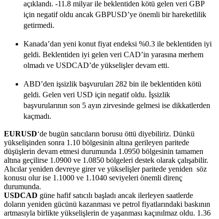
açıklandı. -11.8 milyar ile beklentiden kötü gelen veri GBP
için negatif oldu ancak GBPUSD’ye önemli bir hareketlilik
getirmedi.
Kanada’dan yeni konut fiyat endeksi %0.3 ile beklentiden iyi
geldi. Beklentiden iyi gelen veri CAD’in yarasına merhem
olmadı ve USDCAD’de yükselişler devam etti.
ABD’den işsizlik başvuruları 282 bin ile beklentiden kötü
geldi. Gelen veri USD için negatif oldu. İşsizlik
başvurularının son 5 ayın zirvesinde gelmesi ise dikkatlerden
kaçmadı.
EURUSD
‘de bugün satıcıların borusu öttü diyebiliriz. Dünkü
yükselişinden sonra 1.10 bölgesinin altına gerileyen paritede
düşüşlerin devam etmesi durumunda 1.0950 bölgesinin tamamen
altına geçilirse 1.0900 ve 1.0850 bölgeleri destek olarak çalışabilir.
Alıcılar yeniden devreye girer ve yükselişler paritede yeniden söz
konusu olur ise 1.1000 ve 1.1040 seviyeleri önemli direnç
durumunda.
USDCAD
güne hafif satıcılı başladı ancak ilerleyen saatlerde
doların yeniden gücünü kazanması ve petrol fiyatlarındaki baskının
artmasıyla birlikte yükselişlerin de yaşanması kaçınılmaz oldu. 1.36