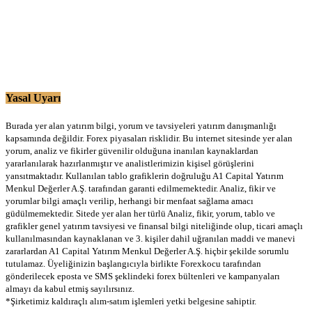
Yasal Uyarı
Burada yer alan yatırım bilgi, yorum ve tavsiyeleri yatırım danışmanlığı
kapsamında değildir. Forex piyasaları risklidir. Bu internet sitesinde yer alan
yorum, analiz ve fikirler güvenilir olduğuna inanılan kaynaklardan
yararlanılarak hazırlanmıştır ve analistlerimizin kişisel görüşlerini
yansıtmaktadır. Kullanılan tablo grafiklerin doğruluğu A1 Capital Yatırım
Menkul Değerler A.Ş. tarafından garanti edilmemektedir. Analiz, fikir ve
yorumlar bilgi amaçlı verilip, herhangi bir menfaat sağlama amacı
güdülmemektedir. Sitede yer alan her türlü Analiz, fikir, yorum, tablo ve
grafikler genel yatırım tavsiyesi ve finansal bilgi niteliğinde olup, ticari amaçlı
kullanılmasından kaynaklanan ve 3. kişiler dahil uğranılan maddi ve manevi
zararlardan A1 Capital Yatırım Menkul Değerler A.Ş. hiçbir şekilde sorumlu
tutulamaz. Üyeliğinizin başlangıcıyla birlikte Forexkocu tarafından
gönderilecek eposta ve SMS şeklindeki forex bültenleri ve kampanyaları
almayı da kabul etmiş sayılırsınız.
*Şirketimiz kaldıraçlı alım-satım işlemleri yetki belgesine sahiptir.