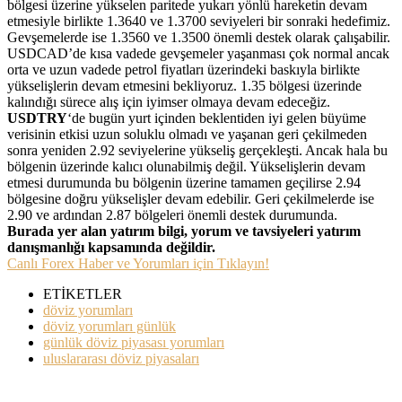
bölgesi üzerine yükselen paritede yukarı yönlü hareketin devam
etmesiyle birlikte 1.3640 ve 1.3700 seviyeleri bir sonraki hedefimiz.
Gevşemelerde ise 1.3560 ve 1.3500 önemli destek olarak çalışabilir.
USDCAD’de kısa vadede gevşemeler yaşanması çok normal ancak
orta ve uzun vadede petrol fiyatları üzerindeki baskıyla birlikte
yükselişlerin devam etmesini bekliyoruz. 1.35 bölgesi üzerinde
kalındığı sürece alış için iyimser olmaya devam edeceğiz.
USDTRY
‘de bugün yurt içinden beklentiden iyi gelen büyüme
verisinin etkisi uzun soluklu olmadı ve yaşanan geri çekilmeden
sonra yeniden 2.92 seviyelerine yükseliş gerçekleşti. Ancak hala bu
bölgenin üzerinde kalıcı olunabilmiş değil. Yükselişlerin devam
etmesi durumunda bu bölgenin üzerine tamamen geçilirse 2.94
bölgesine doğru yükselişler devam edebilir. Geri çekilmelerde ise
2.90 ve ardından 2.87 bölgeleri önemli destek durumunda.
Burada yer alan yatırım bilgi, yorum ve tavsiyeleri yatırım
danışmanlığı kapsamında değildir.
Canlı Forex Haber ve Yorumları için Tıklayın!
ETİKETLER
döviz yorumları
döviz yorumları günlük
günlük döviz piyasası yorumları
uluslararası döviz piyasaları