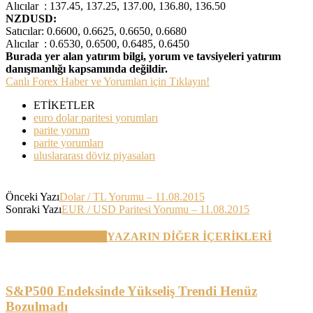
Alıcılar : 137.45, 137.25, 137.00, 136.80, 136.50
NZDUSD:
Satıcılar: 0.6600, 0.6625, 0.6650, 0.6680
Alıcılar : 0.6530, 0.6500, 0.6485, 0.6450
Burada yer alan yatırım bilgi, yorum ve tavsiyeleri yatırım
danışmanlığı kapsamında değildir.
Canlı Forex Haber ve Yorumları için Tıklayın!
ETİKETLER
euro dolar paritesi yorumları
parite yorum
parite yorumları
uluslararası döviz piyasaları
Önceki Yazı
Dolar / TL Yorumu – 11.08.2015
Sonraki Yazı
EUR / USD Paritesi Yorumu – 11.08.2015
BENZER YAZILAR
YAZARIN DİĞER İÇERİKLERİ
S&P500 Endeksinde Yükseliş Trendi Henüz
Bozulmadı