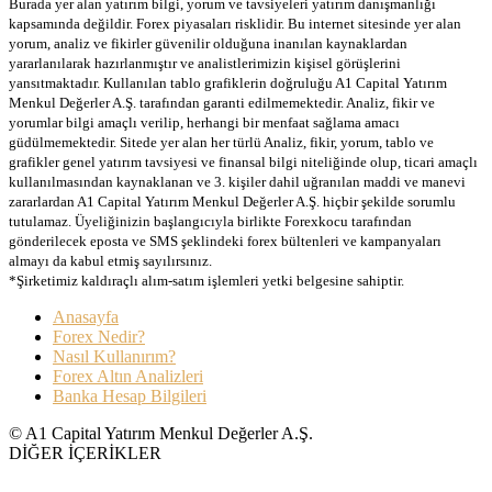
Burada yer alan yatırım bilgi, yorum ve tavsiyeleri yatırım danışmanlığı
kapsamında değildir. Forex piyasaları risklidir. Bu internet sitesinde yer alan
yorum, analiz ve fikirler güvenilir olduğuna inanılan kaynaklardan
yararlanılarak hazırlanmıştır ve analistlerimizin kişisel görüşlerini
yansıtmaktadır. Kullanılan tablo grafiklerin doğruluğu A1 Capital Yatırım
Menkul Değerler A.Ş. tarafından garanti edilmemektedir. Analiz, fikir ve
yorumlar bilgi amaçlı verilip, herhangi bir menfaat sağlama amacı
güdülmemektedir. Sitede yer alan her türlü Analiz, fikir, yorum, tablo ve
grafikler genel yatırım tavsiyesi ve finansal bilgi niteliğinde olup, ticari amaçlı
kullanılmasından kaynaklanan ve 3. kişiler dahil uğranılan maddi ve manevi
zararlardan A1 Capital Yatırım Menkul Değerler A.Ş. hiçbir şekilde sorumlu
tutulamaz. Üyeliğinizin başlangıcıyla birlikte Forexkocu tarafından
gönderilecek eposta ve SMS şeklindeki forex bültenleri ve kampanyaları
almayı da kabul etmiş sayılırsınız.
*Şirketimiz kaldıraçlı alım-satım işlemleri yetki belgesine sahiptir.
Anasayfa
Forex Nedir?
Nasıl Kullanırım?
Forex Altın Analizleri
Banka Hesap Bilgileri
© A1 Capital Yatırım Menkul Değerler A.Ş.
DİĞER İÇERİKLER