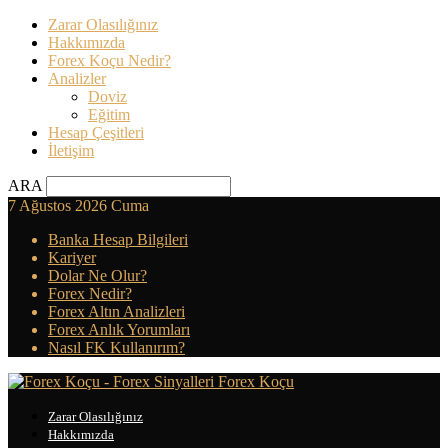
Zarar Olasılığınız
Hakkımızda
Forex Koçu Nedir?
Analizler
Doviz
Eğitim
Hesap Çeşitleri
İletişim
ARA
7 Ağustos 2026 Cuma
Banka Hesap Bilgileri
Kariyer
Dolar Ne Olur?
Forex Nedir?
Forex Altın Analizleri
Forex Anlık Yorumları
Nasıl FK Kullanırım?
Forex Koçu
Zarar Olasılığınız
Hakkımızda