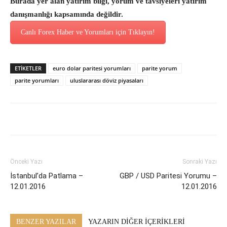
Burada yer alan yatırım bilgi, yorum ve tavsiyeleri yatırım
danışmanlığı kapsamında değildir.
Canlı Forex Haber ve Yorumları için Tıklayın!
ETİKETLER
euro dolar paritesi yorumları
parite yorum
parite yorumları
uluslararası döviz piyasaları
Önceki Yazı
Sonraki Yazı
İstanbul’da Patlama –
GBP / USD Paritesi Yorumu –
12.01.2016
12.01.2016
BENZER YAZILAR
YAZARIN DİĞER İÇERİKLERİ