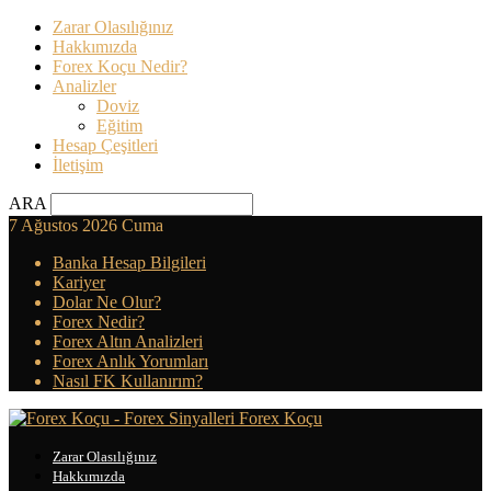
Zarar Olasılığınız
Hakkımızda
Forex Koçu Nedir?
Analizler
Doviz
Eğitim
Hesap Çeşitleri
İletişim
ARA
7 Ağustos 2026 Cuma
Banka Hesap Bilgileri
Kariyer
Dolar Ne Olur?
Forex Nedir?
Forex Altın Analizleri
Forex Anlık Yorumları
Nasıl FK Kullanırım?
Forex Koçu
Zarar Olasılığınız
Hakkımızda