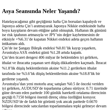
Asya Seansında Neler Yaşandı?
Hatırlayacağımız gibi geçtiğimiz hafta Çin borsaları kapalıydı ve
Japonya adeta Çin’i aratmayarak Japonya Nikkie endeksinde hafta
boyu kayıpların devam ettiğine şahit olmuştuk. Haftanın ilk gününü
ise risk iştahının artmasıyla ve JPY’nin değer kaybetmesinin de
etkisiyle +%6.31’de kapatan Nikkei endeksi adeta geçen haftanın
intikamını aldı.
Çin’de ise Şangay Bileşik endeksi %0.81’lik kayıp yaşarken,
Avustralya ASX endeksi günü %1.28 artıda kapattı.
Çin’den ticaret dengesi 406 milyar ile beklentiden iyi gelirken,
ithalat ve ihracatta yaşanan sert düşüş dikkatlerden kaçmadı. İhracat
%1.8’lik düşüş beklentilerinin aksine %11.2 gerilerken ithalat
tarafında ise %3.6’lık düşüş beklentilerinin aksine %18.8’lik bir
gerileme yaşandı.
Avustralya’dan yeni motorlu araç satışları %0.5 ile önceki veriden
iyi gelirken, AUDUSD’de toparlanma çabası sürüyor. 0.71 üzerinde
güne devam eden paritede 100 günlük hareketli ortalama direncinin
geçtiği 0.7150 bölgesi önemli direnç olma özelliğini koruyor.
NZDUSD’de de farklı bir görüntü yok ancak paritede 0.6670
bölgesi direncinde satıcılardan toparlanmalara tepki gelmeye devam