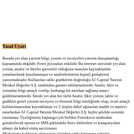
Yasal Uyarı
Burada yer alan yatırım bilgi, yorum ve tavsiyeleri yatırım danışmanlığı
kapsamında değildir. Forex piyasaları risklidir. Bu internet sitesinde yer alan
yorum, analiz ve fikirler güvenilir olduğuna inanılan kaynaklardan
yararlanılarak hazırlanmıştır ve analistlerimizin kişisel görüşlerini
yansıtmaktadır. Kullanılan tablo grafiklerin doğruluğu A1 Capital Yatırım
Menkul Değerler A.Ş. tarafından garanti edilmemektedir. Analiz, fikir ve
yorumlar bilgi amaçlı verilip, herhangi bir menfaat sağlama amacı
güdülmemektedir. Sitede yer alan her türlü Analiz, fikir, yorum, tablo ve
grafikler genel yatırım tavsiyesi ve finansal bilgi niteliğinde olup, ticari amaçlı
kullanılmasından kaynaklanan ve 3. kişiler dahil uğranılan maddi ve manevi
zararlardan A1 Capital Yatırım Menkul Değerler A.Ş. hiçbir şekilde sorumlu
tutulamaz. Üyeliğinizin başlangıcıyla birlikte Forexkocu tarafından
gönderilecek eposta ve SMS şeklindeki forex bültenleri ve kampanyaları
almayı da kabul etmiş sayılırsınız.
*Şirketimiz kaldıraçlı alım-satım işlemleri yetki belgesine sahiptir.