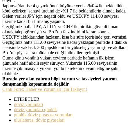
ediyor.
Japonya’dan ise 4.çeyrek öncü büyüme verisi -%0.4 ile beklentiden
kötü gelirken, sanayi üretimi de -%1.7 ile beklentilerin altında kaldı.
Gelen veriler JPY için negatif oldu ve USDJPY 114.00 seviyesi
üzerine kadar bir tırmanış yaşandı.
Geçtiğimiz hafta JPY, ALTIN ve CHF ile birlikte güvenli liman
olarak talep görmüştü ve BoJ’un faiz indirimi kararı sonrası
USDJPY aldıklarından fazlasını kısa bir süre içerisinde geri vermişti.
Geçtiğimiz hafta 111.00 seviyesine kadar yaklaşan paritede 1 dakika
içerisinde yaklaşık 200 pipslik ani bir yükseliş yaşanmıştı ve akıllara
BoJ’un piyasalara müdahale ettiği ihtimalleri gelmişti.
Cuma günü yönünü yukarı çeviren paritede haftanın ilk işlem
gününde hafif alıcılı seyir sürüyor. Yukarıda 115.00 seviyesinin
üzerine çıkılmasıyla yukarı yönlü hareketin devam ettiğine şahit
olabiliriz.
Burada yer alan yatırım bilgi, yorum ve tavsiyeleri yatırım
danışmanlığı kapsamında değildir.
Canlı Forex Haber ve Yorumları için Tıklayın!
ETİKETLER
döviz yorumları
döviz yorumları günlük
günlük döviz piyasası yorumları
uluslararası döviz piyasaları