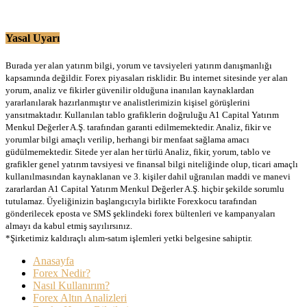
Yasal Uyarı
Burada yer alan yatırım bilgi, yorum ve tavsiyeleri yatırım danışmanlığı
kapsamında değildir. Forex piyasaları risklidir. Bu internet sitesinde yer alan
yorum, analiz ve fikirler güvenilir olduğuna inanılan kaynaklardan
yararlanılarak hazırlanmıştır ve analistlerimizin kişisel görüşlerini
yansıtmaktadır. Kullanılan tablo grafiklerin doğruluğu A1 Capital Yatırım
Menkul Değerler A.Ş. tarafından garanti edilmemektedir. Analiz, fikir ve
yorumlar bilgi amaçlı verilip, herhangi bir menfaat sağlama amacı
güdülmemektedir. Sitede yer alan her türlü Analiz, fikir, yorum, tablo ve
grafikler genel yatırım tavsiyesi ve finansal bilgi niteliğinde olup, ticari amaçlı
kullanılmasından kaynaklanan ve 3. kişiler dahil uğranılan maddi ve manevi
zararlardan A1 Capital Yatırım Menkul Değerler A.Ş. hiçbir şekilde sorumlu
tutulamaz. Üyeliğinizin başlangıcıyla birlikte Forexkocu tarafından
gönderilecek eposta ve SMS şeklindeki forex bültenleri ve kampanyaları
almayı da kabul etmiş sayılırsınız.
*Şirketimiz kaldıraçlı alım-satım işlemleri yetki belgesine sahiptir.
Anasayfa
Forex Nedir?
Nasıl Kullanırım?
Forex Altın Analizleri