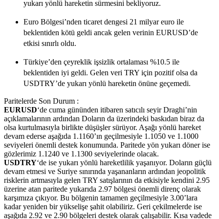
yukarı yönlü hareketin sürmesini bekliyoruz.
Euro Bölgesi’nden ticaret dengesi 21 milyar euro ile
beklentiden kötü geldi ancak gelen verinin EURUSD’de
etkisi sınırlı oldu.
Türkiye’den çeyreklik işsizlik ortalaması %10.5 ile
beklentiden iyi geldi. Gelen veri TRY için pozitif olsa da
USDTRY’de yukarı yönlü hareketin önüne geçemedi.
Paritelerde Son Durum :
EURUSD
‘de cuma gününden itibaren satıcılı seyir Draghi’nin
açıklamalarının ardından Doların da üzerindeki baskıdan biraz da
olsa kurtulmasıyla birlikte düşüşler sürüyor. Aşağı yönlü hareket
devam ederse aşağıda 1.1160’ın geçilmesiyle 1.1050 ve 1.1000
seviyeleri önemli destek konumunda. Paritede yön yukarı döner ise
gözlerimiz 1.1240 ve 1.1300 seviyelerinde olacak.
USDTRY
‘de ise yukarı yönlü hareketlilik yaşanıyor. Doların güçlü
devam etmesi ve Suriye sınırında yaşananların ardından jeopolitik
risklerin artmasıyla gelen TRY satışlarının da etkisiyle kendini 2.95
üzerine atan paritede yukarıda 2.97 bölgesi önemli direnç olarak
karşımıza çıkıyor. Bu bölgenin tamamen geçilmesiyle 3.00’lara
kadar yeniden bir yükselişe şahit olabiliriz. Geri çekilmelerde ise
aşağıda 2.92 ve 2.90 bölgeleri destek olarak çalışabilir. Kısa vadede