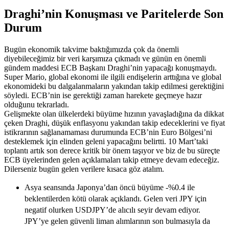
Draghi’nin Konuşması ve Paritelerde Son
Durum
Bugün ekonomik takvime baktığımızda çok da önemli
diyebileceğimiz bir veri karşımıza çıkmadı ve günün en önemli
gündem maddesi ECB Başkanı Draghi’nin yapacağı konuşmaydı.
Super Mario, global ekonomi ile ilgili endişelerin arttığına ve global
ekonomideki bu dalgalanmaların yakından takip edilmesi gerektiğini
söyledi. ECB’nin ise gerektiği zaman harekete geçmeye hazır
olduğunu tekrarladı.
Gelişmekte olan ülkelerdeki büyüme hızının yavaşladığına da dikkat
çeken Draghi, düşük enflasyonu yakından takip edeceklerini ve fiyat
istikrarının sağlanamaması durumunda ECB’nin Euro Bölgesi’ni
desteklemek için elinden geleni yapacağını belirtti. 10 Mart’taki
toplantı artık son derece kritik bir önem taşıyor ve biz de bu süreçte
ECB üyelerinden gelen açıklamaları takip etmeye devam edeceğiz.
Dilerseniz bugün gelen verilere kısaca göz atalım.
Asya seansında Japonya’dan öncü büyüme -%0.4 ile
beklentilerden kötü olarak açıklandı. Gelen veri JPY için
negatif olurken USDJPY’de alıcılı seyir devam ediyor.
JPY’ye gelen güvenli liman alımlarının son bulmasıyla da