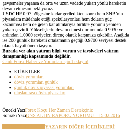
gevşemeler yaşansa da orta ve uzun vadede yukarı yönlü hareketin
devam etmesini bekliyoruz.
USDCHF
0.97 bölgesine kadar geriledikten sonra hem SNB’nin
piyasalara müdahale ettiği spekülasyonları hem doların güç
kazanması hem de gelen kar alımlarıyla birlikte yönünü yeniden
yukarı çevirdi. Yükselişlerin devam etmesi durumunda 0.9930 ve
ardından 1.0000 seviyeleri direnç olarak karşımıza çıkabilir. Aşağıda
ise 200 günlük hareketli ortalamanın geçtiği 0.9700 seviyesi destek
olarak hayati önem taşıyor.
Burada yer alan yatırım bilgi, yorum ve tavsiyeleri yatırım
danışmanlığı kapsamında değildir.
Canlı Forex Haber ve Yorumları için Tıklayın!
ETİKETLER
döviz yorumları
döviz yorumları günlük
günlük döviz piyasası yorumları
uluslararası döviz piyasaları
Önceki Yazı
Forex Koçu Her Zaman Destekçiniz
Sonraki Yazı
ONS ALTIN RAPORU YORUMU – 15.02.2016
BENZER YAZILAR
YAZARIN DİĞER İÇERİKLERİ