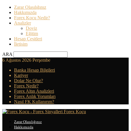
Zarar Olasılığınız
Hakkımızda
Forex Koçu Nedir?
Analizler
Doviz
Eğitim
Hesap Çeşitleri
İletişim
ARA
6 Ağustos 2026 Perşembe
Banka Hesap Bilgileri
Kariyer
Dolar Ne Olur?
Forex Nedir?
Forex Altın Analizleri
Forex Anlık Yorumları
Nasıl FK Kullanırım?
Forex Koçu
Zarar Olasılığınız
Hakkımızda