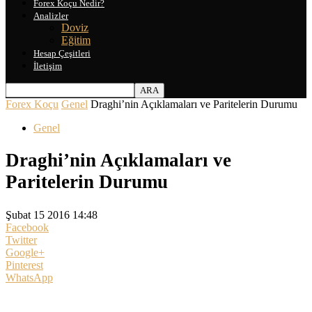
Forex Koçu Nedir?
Analizler
Doviz
Eğitim
Hesap Çeşitleri
İletişim
Forex Koçu
Genel
Draghi’nin Açıklamaları ve Paritelerin Durumu
Genel
Draghi’nin Açıklamaları ve
Paritelerin Durumu
Şubat 15 2016 14:48
Facebook
Twitter
Google+
Pinterest
WhatsApp