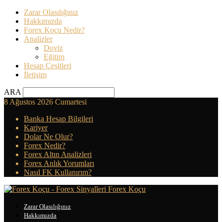
Zarar Olasılığınız
Hakkımızda
Forex Koçu Nedir?
Analizler
Doviz
Eğitim
Hesap Çeşitleri
İletişim
ARA
8 Ağustos 2026 Cumartesi
Banka Hesap Bilgileri
Kariyer
Dolar Ne Olur?
Forex Nedir?
Forex Altın Analizleri
Forex Anlık Yorumları
Nasıl FK Kullanırım?
Forex Koçu
Zarar Olasılığınız
Hakkımızda