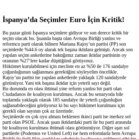
İspanya’da Seçimler Euro İçin Kritik!
Bu pazar günü İspanya seçimlere gidiyor ve son derece kritik bir
seçim olacak bu. Şuanda başta olan Avrupa Birliği yanlısı ve
reformcu parti olarak bilinen Mariana Rajoy’un partisi (PP) son
seçimlerde %44.6 oy alarak tek başına iktidara gelmişti. Ancak son
yapılan seçim anketlerine baktığımız zaman iktidar partisinin oy
oranının %27’lere kadar düştüğünü görüyoruz.
Hükümet kurulabilmesi için mecliste en az %50 ile 176 sandalye
çoğunluğunun sağlanması gerektiğini söyleyelim öncelikle.
Rajoy’un partisi ise yapılan anketlerde yaklaşık 120 sandalyede
görünüyor. Yani tek başına iktidar için yeterli sayı değil.
Bu durumda en olası ihtimal yine reform yanlısı bir parti olan
Ciudadanos ile koalisyon kurulması. Ancak bu senaryoda bile
toplamda yaklaşık olarak 185 sandalye ile yeterli çoğunluğun
sağlanabileceğini görüyoruz ki bu sayı hükümet kurulması için
gerekli olan sayının çok az üzerinde.
Seçimlerde en çok oyu alması beklenen ikinci parti ise merkez sol
parti olan PSOE. Ancak şuan iktidardaki parti ile bu parti arasında
bir koalisyon kurulması ihtimali olası görünmüyor. Diğer aşırı sol
partilerle (Podemos ve United Left) ise hem reformlarla hem Avrupa
Birliği ile ilgili fikir ayrılıkları sebebiyle koalisyona gidilmesi gibi bir