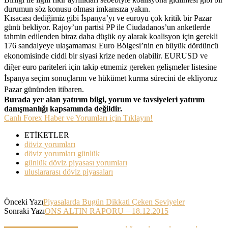
durumun söz konusu olması imkansıza yakın.
Kısacası dediğimiz gibi İspanya’yı ve euroyu çok kritik bir Pazar
günü bekliyor. Rajoy’un partisi PP ile Ciudadanos’un anketlerde
tahmin edilenden biraz daha düşük oy alarak koalisyon için gerekli
176 sandalyeye ulaşamaması Euro Bölgesi’nin en büyük dördüncü
ekonomisinde ciddi bir siyasi krize neden olabilir.
EURUSD ve
diğer euro pariteleri için takip etmemiz gereken gelişmeler listesine
İspanya seçim sonuçlarını ve hükümet kurma sürecini de ekliyoruz
Pazar gününden itibaren.
Burada yer alan yatırım bilgi, yorum ve tavsiyeleri yatırım
danışmanlığı kapsamında değildir.
Canlı Forex Haber ve Yorumları için Tıklayın!
ETİKETLER
döviz yorumları
döviz yorumları günlük
günlük döviz piyasası yorumları
uluslararası döviz piyasaları
Önceki Yazı
Piyasalarda Bugün Dikkati Çeken Seviyeler
Sonraki Yazı
ONS ALTIN RAPORU – 18.12.2015