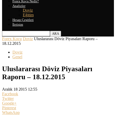
Forex Koçu Nedir?
Analizler
Doviz
Eğitim
Hesap Çeşitleri
İletişim
Forex Koçu
Doviz
Uluslararası Döviz Piyasaları Raporu –
18.12.2015
Doviz
Genel
Uluslararası Döviz Piyasaları
Raporu – 18.12.2015
Aralık 18 2015 12:55
Facebook
Twitter
Google+
Pinterest
WhatsApp