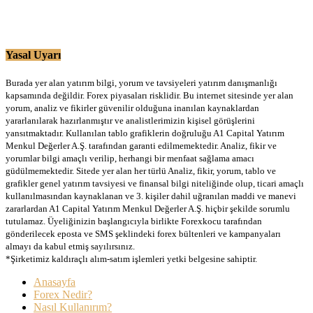
Yasal Uyarı
Burada yer alan yatırım bilgi, yorum ve tavsiyeleri yatırım danışmanlığı
kapsamında değildir. Forex piyasaları risklidir. Bu internet sitesinde yer alan
yorum, analiz ve fikirler güvenilir olduğuna inanılan kaynaklardan
yararlanılarak hazırlanmıştır ve analistlerimizin kişisel görüşlerini
yansıtmaktadır. Kullanılan tablo grafiklerin doğruluğu A1 Capital Yatırım
Menkul Değerler A.Ş. tarafından garanti edilmemektedir. Analiz, fikir ve
yorumlar bilgi amaçlı verilip, herhangi bir menfaat sağlama amacı
güdülmemektedir. Sitede yer alan her türlü Analiz, fikir, yorum, tablo ve
grafikler genel yatırım tavsiyesi ve finansal bilgi niteliğinde olup, ticari amaçlı
kullanılmasından kaynaklanan ve 3. kişiler dahil uğranılan maddi ve manevi
zararlardan A1 Capital Yatırım Menkul Değerler A.Ş. hiçbir şekilde sorumlu
tutulamaz. Üyeliğinizin başlangıcıyla birlikte Forexkocu tarafından
gönderilecek eposta ve SMS şeklindeki forex bültenleri ve kampanyaları
almayı da kabul etmiş sayılırsınız.
*Şirketimiz kaldıraçlı alım-satım işlemleri yetki belgesine sahiptir.
Anasayfa
Forex Nedir?
Nasıl Kullanırım?