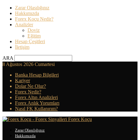
Zarar Olasılığınız
Hakkımızda
Forex Koçu Nedir?
Analizler
Doviz
Eğitim
Hesap Çeşitleri
İletişim
ARA
8 Ağustos 2026 Cumartesi
Banka Hesap Bilgileri
Kariyer
Dolar Ne Olur?
Forex Nedir?
Forex Altın Analizleri
Forex Anlık Yorumları
Nasıl FK Kullanırım?
Forex Koçu
Zarar Olasılığınız
Hakkımızda