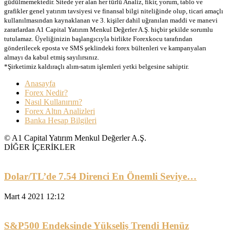
güdülmemektedir. Sitede yer alan her türlü Analiz, fikir, yorum, tablo ve
grafikler genel yatırım tavsiyesi ve finansal bilgi niteliğinde olup, ticari amaçlı
kullanılmasından kaynaklanan ve 3. kişiler dahil uğranılan maddi ve manevi
zararlardan A1 Capital Yatırım Menkul Değerler A.Ş. hiçbir şekilde sorumlu
tutulamaz. Üyeliğinizin başlangıcıyla birlikte Forexkocu tarafından
gönderilecek eposta ve SMS şeklindeki forex bültenleri ve kampanyaları
almayı da kabul etmiş sayılırsınız.
*Şirketimiz kaldıraçlı alım-satım işlemleri yetki belgesine sahiptir.
Anasayfa
Forex Nedir?
Nasıl Kullanırım?
Forex Altın Analizleri
Banka Hesap Bilgileri
© A1 Capital Yatırım Menkul Değerler A.Ş.
DİĞER İÇERİKLER
Dolar/TL’de 7.54 Direnci En Önemli Seviye…
Mart 4 2021 12:12
S&P500 Endeksinde Yükseliş Trendi Henüz