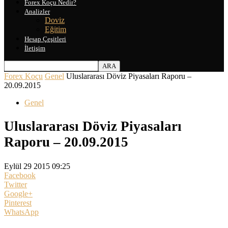
Forex Koçu Nedir?
Analizler
Doviz
Eğitim
Hesap Çeşitleri
İletişim
Forex Koçu
Genel
Uluslararası Döviz Piyasaları Raporu –
20.09.2015
Genel
Uluslararası Döviz Piyasaları
Raporu – 20.09.2015
Eylül 29 2015 09:25
Facebook
Twitter
Google+
Pinterest
WhatsApp