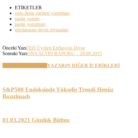
ETİKETLER
euro dolar paritesi yorumları
parite yorum
parite yorumları
uluslararası döviz piyasaları
Önceki Yazı
FED Üyeleri Enflasyon Diyor
Sonraki Yazı
ONS ALTIN RAPORU – 29.09.2015
BENZER YAZILAR
YAZARIN DİĞER İÇERİKLERİ
S&P500 Endeksinde Yükseliş Trendi Henüz
Bozulmadı
01.03.2021 Günlük Bülten