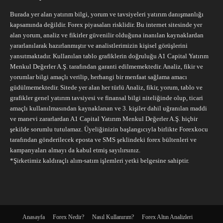
Burada yer alan yatırım bilgi, yorum ve tavsiyeleri yatırım danışmanlığı
kapsamında değildir. Forex piyasaları risklidir. Bu internet sitesinde yer
alan yorum, analiz ve fikirler güvenilir olduğuna inanılan kaynaklardan
yararlanılarak hazırlanmıştır ve analistlerimizin kişisel görüşlerini
yansıtmaktadır. Kullanılan tablo grafiklerin doğruluğu A1 Capital Yatırım
Menkul Değerler A.Ş. tarafından garanti edilmemektedir. Analiz, fikir ve
yorumlar bilgi amaçlı verilip, herhangi bir menfaat sağlama amacı
güdülmemektedir. Sitede yer alan her türlü Analiz, fikir, yorum, tablo ve
grafikler genel yatırım tavsiyesi ve finansal bilgi niteliğinde olup, ticari
amaçlı kullanılmasından kaynaklanan ve 3. kişiler dahil uğranılan maddi
ve manevi zararlardan A1 Capital Yatırım Menkul Değerler A.Ş. hiçbir
şekilde sorumlu tutulamaz. Üyeliğinizin başlangıcıyla birlikte Forexkocu
tarafından gönderilecek eposta ve SMS şeklindeki forex bültenleri ve
kampanyaları almayı da kabul etmiş sayılırsınız.
*Şirketimiz kaldıraçlı alım-satım işlemleri yetki belgesine sahiptir.
Anasayfa
Forex Nedir?
Nasıl Kullanırım?
Forex Altın Analizleri