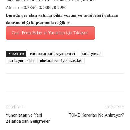
Satıcılar: 0.7530, 0.7510, 0.7500, 0.7450, 0.7400
Alıcılar : 0.7350, 0.7300, 0.7250
Burada yer alan yatırım bilgi, yorum ve tavsiyeleri yatırım
danışmanlığı kapsamında değildir.
Canlı Forex Haber ve Yorumları için Tıklayın!
ETİKETLER
euro dolar paritesi yorumları
parite yorum
parite yorumları
uluslararası döviz piyasaları
Önceki Yazı
Sonraki Yazı
Yunanistan ve Yeni
TCMB Kararları Ne Anlatıyor?
Zelanda’dan Gelişmeler