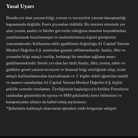
Yasal Uyarı
Burada yer alan yatırım bilgi, yorum ve tavsiyeleri yatırım danışmanlığı
kapsamında değildir. Forex piyasaları risklidir. Bu internet sitesinde yer
alan yorum, analiz ve fikirler güvenilir olduğuna inanılan kaynaklardan
yararlanılarak hazırlanmıştır ve analistlerimizin kişisel görüşlerini
yansıtmaktadır. Kullanılan tablo grafiklerin doğruluğu A1 Capital Yatırım
Menkul Değerler A.Ş. tarafından garanti edilmemektedir. Analiz, fikir ve
yorumlar bilgi amaçlı verilip, herhangi bir menfaat sağlama amacı
güdülmemektedir. Sitede yer alan her türlü Analiz, fikir, yorum, tablo ve
grafikler genel yatırım tavsiyesi ve finansal bilgi niteliğinde olup, ticari
amaçlı kullanılmasından kaynaklanan ve 3. kişiler dahil uğranılan maddi
ve manevi zararlardan A1 Capital Yatırım Menkul Değerler A.Ş. hiçbir
şekilde sorumlu tutulamaz. Üyeliğinizin başlangıcıyla birlikte Forexkocu
tarafından gönderilecek eposta ve SMS şeklindeki forex bültenleri ve
kampanyaları almayı da kabul etmiş sayılırsınız.
*Şirketimiz kaldıraçlı alım-satım işlemleri yetki belgesine sahiptir.