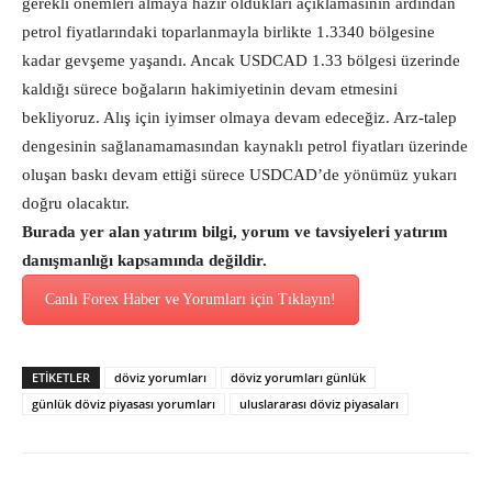
gerekli önemleri almaya hazır oldukları açıklamasının ardından
petrol fiyatlarındaki toparlanmayla birlikte 1.3340 bölgesine
kadar gevşeme yaşandı. Ancak USDCAD 1.33 bölgesi üzerinde
kaldığı sürece boğaların hakimiyetinin devam etmesini
bekliyoruz. Alış için iyimser olmaya devam edeceğiz. Arz-talep
dengesinin sağlanamamasından kaynaklı petrol fiyatları üzerinde
oluşan baskı devam ettiği sürece USDCAD’de yönümüz yukarı
doğru olacaktır.
Burada yer alan yatırım bilgi, yorum ve tavsiyeleri yatırım
danışmanlığı kapsamında değildir.
Canlı Forex Haber ve Yorumları için Tıklayın!
ETİKETLER
döviz yorumları
döviz yorumları günlük
günlük döviz piyasası yorumları
uluslararası döviz piyasaları