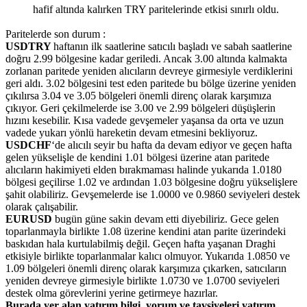
hafif altında kalırken TRY paritelerinde etkisi sınırlı oldu.
Paritelerde son durum :
USDTRY
haftanın ilk saatlerine satıcılı başladı ve sabah saatlerine
doğru 2.99 bölgesine kadar geriledi. Ancak 3.00 altında kalmakta
zorlanan paritede yeniden alıcıların devreye girmesiyle verdiklerini
geri aldı. 3.02 bölgesini test eden paritede bu bölge üzerine yeniden
çıkılırsa 3.04 ve 3.05 bölgeleri önemli direnç olarak karşımıza
çıkıyor. Geri çekilmelerde ise 3.00 ve 2.99 bölgeleri düşüşlerin
hızını kesebilir. Kısa vadede gevşemeler yaşansa da orta ve uzun
vadede yukarı yönlü hareketin devam etmesini bekliyoruz.
USDCHF
‘de alıcılı seyir bu hafta da devam ediyor ve geçen hafta
gelen yükselişle de kendini 1.01 bölgesi üzerine atan paritede
alıcıların hakimiyeti elden bırakmaması halinde yukarıda 1.0180
bölgesi geçilirse 1.02 ve ardından 1.03 bölgesine doğru yükselişlere
şahit olabiliriz. Gevşemelerde ise 1.0000 ve 0.9860 seviyeleri destek
olarak çalışabilir.
EURUSD
bugün güne sakin devam etti diyebiliriz. Gece gelen
toparlanmayla birlikte 1.08 üzerine kendini atan parite üzerindeki
baskıdan hala kurtulabilmiş değil. Geçen hafta yaşanan Draghi
etkisiyle birlikte toparlanmalar kalıcı olmuyor. Yukarıda 1.0850 ve
1.09 bölgeleri önemli direnç olarak karşımıza çıkarken, satıcıların
yeniden devreye girmesiyle birlikte 1.0730 ve 1.0700 seviyeleri
destek olma görevlerini yerine getirmeye hazırlar.
Burada yer alan yatırım bilgi, yorum ve tavsiyeleri yatırım