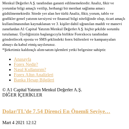
Menkul Değerler A.Ş. tarafından garanti edilmemektedir. Analiz, fikir ve
yorumlar bilgi amaçlı verilip, herhangi bir menfaat sağlama amacı
güdülmemektedir. Sitede yer alan her türlü Analiz, fikir, yorum, tablo ve
grafikler genel yatırım tavsiyesi ve finansal bilgi niteliğinde olup, ticari amaçlı
kullanılmasından kaynaklanan ve 3. kişiler dahil uğranılan maddi ve manevi
zararlardan A1 Capital Yatırım Menkul Değerler A.Ş. hiçbir şekilde sorumlu
tutulamaz. Üyeliğinizin başlangıcıyla birlikte Forexkocu tarafından
gönderilecek eposta ve SMS şeklindeki forex bültenleri ve kampanyaları
almayı da kabul etmiş sayılırsınız.
*Şirketimiz kaldıraçlı alım-satım işlemleri yetki belgesine sahiptir.
Anasayfa
Forex Nedir?
Nasıl Kullanırım?
Forex Altın Analizleri
Banka Hesap Bilgileri
© A1 Capital Yatırım Menkul Değerler A.Ş.
DİĞER İÇERİKLER
Dolar/TL’de 7.54 Direnci En Önemli Seviye…
Mart 4 2021 12:12