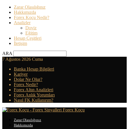
Zarar Olasılığınız
Hakkımızda
Forex Koçu Nedir?
Analizler
Doviz
Eğitim
Hesap Çeşitleri
İletişim
ARA
7 Ağustos 2026 Cuma
Banka Hesap Bilgileri
Kariyer
Dolar Ne Olur?
Forex Nedir?
Forex Altın Analizleri
Forex Anlık Yorumları
Nasıl FK Kullanırım?
Forex Koçu
Zarar Olasılığınız
Hakkımızda