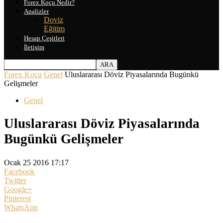
Forex Koçu Nedir?
Analizler
Doviz
Eğitim
Hesap Çeşitleri
İletişim
Forex Koçu
Genel
Uluslararası Döviz Piyasalarında Bugünkü
Gelişmeler
Genel
Uluslararası Döviz Piyasalarında
Bugünkü Gelişmeler
Ocak 25 2016 17:17
Facebook
Twitter
Google+
Pinterest
WhatsApp