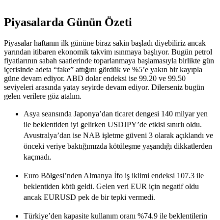
Piyasalarda Günün Özeti
Piyasalar haftanın ilk gününe biraz sakin başladı diyebiliriz ancak
yarından itibaren ekonomik takvim ısınmaya başlıyor. Bugün petrol
fiyatlarının sabah saatlerinde toparlanmaya başlamasıyla birlikte gün
içerisinde adeta “fake” attığını gördük ve %5’e yakın bir kayıpla
güne devam ediyor. ABD dolar endeksi ise 99.20 ve 99.50
seviyeleri arasında yatay seyirde devam ediyor. Dilerseniz bugün
gelen verilere göz atalım.
Asya seansında Japonya’dan ticaret dengesi 140 milyar yen
ile beklentiden iyi gelirken USDJPY’de etkisi sınırlı oldu.
Avustralya’dan ise NAB işletme güveni 3 olarak açıklandı ve
önceki veriye baktığımızda kötüleşme yaşandığı dikkatlerden
kaçmadı.
Euro Bölgesi’nden Almanya İfo iş iklimi endeksi 107.3 ile
beklentiden kötü geldi. Gelen veri EUR için negatif oldu
ancak EURUSD pek de bir tepki vermedi.
Türkiye’den kapasite kullanım oranı %74.9 ile beklentilerin