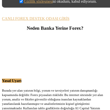
Gizlilik sözleşmesi
ni okudum, kabul ediyorum.
CANLI FOREX DESTEK ODASI GİRİŞ
Neden Banka Yerine Forex?
Yasal Uyarı
Burada yer alan yatırım bilgi, yorum ve tavsiyeleri yatırım danışmanlığı
kapsamında değildir. Forex piyasaları risklidir. Bu internet sitesinde yer alan
yorum, analiz ve fikirler güvenilir olduğuna inanılan kaynaklardan
yararlanılarak hazırlanmıştır ve analistlerimizin kişisel görüşlerini
yansıtmaktadır. Kullanılan tablo grafiklerin doğruluğu A1 Capital Yatırım