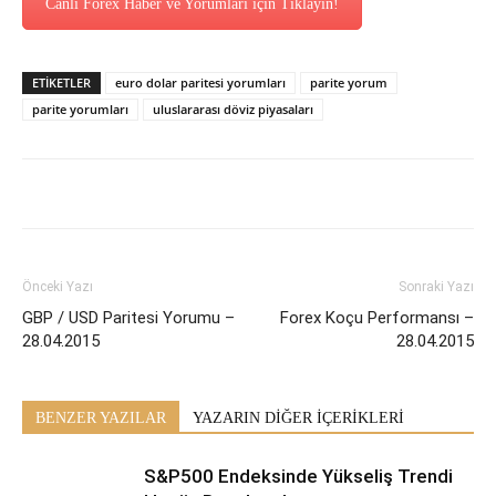
Canlı Forex Haber ve Yorumları için Tıklayın!
ETİKETLER
euro dolar paritesi yorumları
parite yorum
parite yorumları
uluslararası döviz piyasaları
Önceki Yazı
Sonraki Yazı
GBP / USD Paritesi Yorumu –
Forex Koçu Performansı –
28.04.2015
28.04.2015
BENZER YAZILAR
YAZARIN DİĞER İÇERİKLERİ
S&P500 Endeksinde Yükseliş Trendi