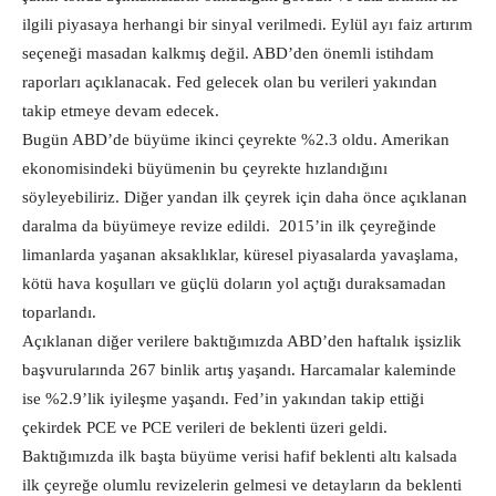
ilgili piyasaya herhangi bir sinyal verilmedi. Eylül ayı faiz artırım
seçeneği masadan kalkmış değil. ABD’den önemli istihdam
raporları açıklanacak. Fed gelecek olan bu verileri yakından
takip etmeye devam edecek.
Bugün ABD’de büyüme ikinci çeyrekte %2.3 oldu. Amerikan
ekonomisindeki büyümenin bu çeyrekte hızlandığını
söyleyebiliriz. Diğer yandan ilk çeyrek için daha önce açıklanan
daralma da büyümeye revize edildi. 2015’in ilk çeyreğinde
limanlarda yaşanan aksaklıklar, küresel piyasalarda yavaşlama,
kötü hava koşulları ve güçlü doların yol açtığı duraksamadan
toparlandı.
Açıklanan diğer verilere baktığımızda ABD’den haftalık işsizlik
başvurularında 267 binlik artış yaşandı. Harcamalar kaleminde
ise %2.9’lik iyileşme yaşandı. Fed’in yakından takip ettiği
çekirdek PCE ve PCE verileri de beklenti üzeri geldi.
Baktığımızda ilk başta büyüme verisi hafif beklenti altı kalsada
ilk çeyreğe olumlu revizelerin gelmesi ve detayların da beklenti