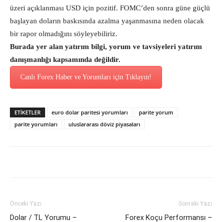
üzeri açıklanması USD için pozitif. FOMC’den sonra güne güçlü
başlayan doların baskısında azalma yaşanmasına neden olacak
bir rapor olmadığını söyleyebiliriz.
Burada yer alan yatırım bilgi, yorum ve tavsiyeleri yatırım
danışmanlığı kapsamında değildir.
Canlı Forex Haber ve Yorumları için Tıklayın!
ETİKETLER
euro dolar paritesi yorumları
parite yorum
parite yorumları
uluslararası döviz piyasaları
Önceki Yazı
Sonraki Yazı
Dolar / TL Yorumu –
Forex Koçu Performansı –