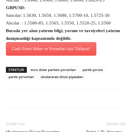
Alıcılar : 1.0940, 1.0900, 1.0880, 1.0860, 1.0820-25
GBPUSD:
Satıcılar: 1.5630, 1.5650, 1.5680, 1.5700-10, 1.5725-30
Alıcılar : 1.5580-85, 1.5565, 1.5550, 1.5520-25, 1.5500
Burada yer alan yatırım bilgi, yorum ve tavsiyeleri yatırım
danışmanlığı kapsamında değildir.
Canlı Forex Haber ve Yorumları için Tıklayın!
ETİKETLER
euro dolar paritesi yorumları
parite yorum
parite yorumları
uluslararası döviz piyasaları
Önceki Yazı
Sonraki Yazı