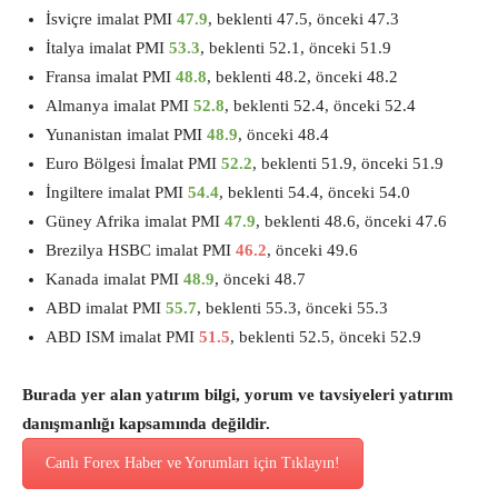
İsviçre imalat PMI
47.9
, beklenti 47.5, önceki 47.3
İtalya imalat PMI
53.3
, beklenti 52.1, önceki 51.9
Fransa imalat PMI
48.8
, beklenti 48.2, önceki 48.2
Almanya imalat PMI
52.8
, beklenti 52.4, önceki 52.4
Yunanistan imalat PMI
48.9
, önceki 48.4
Euro Bölgesi İmalat PMI
52.2
, beklenti 51.9, önceki 51.9
İngiltere imalat PMI
54.4
, beklenti 54.4, önceki 54.0
Güney Afrika imalat PMI
47.9
, beklenti 48.6, önceki 47.6
Brezilya HSBC imalat PMI
46.2
, önceki 49.6
Kanada imalat PMI
48.9
, önceki 48.7
ABD imalat PMI
55.7
, beklenti 55.3, önceki 55.3
ABD ISM imalat PMI
51.5
, beklenti 52.5, önceki 52.9
Burada yer alan yatırım bilgi, yorum ve tavsiyeleri yatırım
danışmanlığı kapsamında değildir.
Canlı Forex Haber ve Yorumları için Tıklayın!