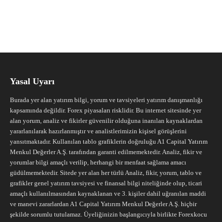
Yasal Uyarı
Burada yer alan yatırım bilgi, yorum ve tavsiyeleri yatırım danışmanlığı
kapsamında değildir. Forex piyasaları risklidir. Bu internet sitesinde yer
alan yorum, analiz ve fikirler güvenilir olduğuna inanılan kaynaklardan
yararlanılarak hazırlanmıştır ve analistlerimizin kişisel görüşlerini
yansıtmaktadır. Kullanılan tablo grafiklerin doğruluğu A1 Capital Yatırım
Menkul Değerler A.Ş. tarafından garanti edilmemektedir. Analiz, fikir ve
yorumlar bilgi amaçlı verilip, herhangi bir menfaat sağlama amacı
güdülmemektedir. Sitede yer alan her türlü Analiz, fikir, yorum, tablo ve
grafikler genel yatırım tavsiyesi ve finansal bilgi niteliğinde olup, ticari
amaçlı kullanılmasından kaynaklanan ve 3. kişiler dahil uğranılan maddi
ve manevi zararlardan A1 Capital Yatırım Menkul Değerler A.Ş. hiçbir
şekilde sorumlu tutulamaz. Üyeliğinizin başlangıcıyla birlikte Forexkocu