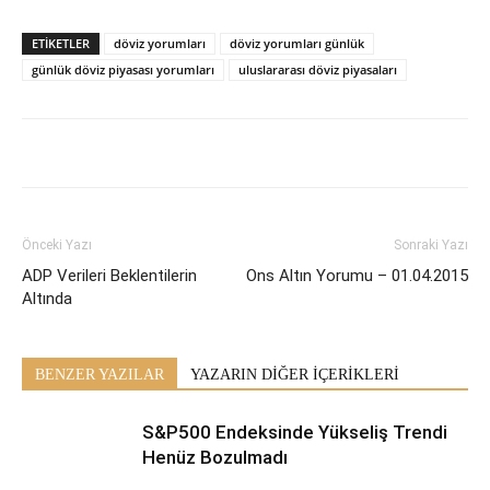
ETİKETLER
döviz yorumları
döviz yorumları günlük
günlük döviz piyasası yorumları
uluslararası döviz piyasaları
Önceki Yazı
Sonraki Yazı
ADP Verileri Beklentilerin
Ons Altın Yorumu – 01.04.2015
Altında
BENZER YAZILAR
YAZARIN DİĞER İÇERİKLERİ
S&P500 Endeksinde Yükseliş Trendi
Henüz Bozulmadı