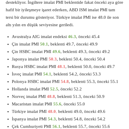
destekliyor. İngiltere imalat PMI beklentide fakat önceki aya göre
hafif bir iyileşmeye işaret ederken, ABD ISM imalat PMI tam
tersi bir durumu gösteriyor. Türkiye imalat PMI ise 48.0 ile son
altı yılın en düşük seviyesine geriledi.
Avustralya AIG imalat endeksi
46.3
, önceki 45.4
Çin imalat PMI
50.1
, beklenti 49.7, önceki 49.9
Çin HSBC imalat PMI
49.6
, beklenti 49.3, önceki 49.2
Japonya imalat PMI
50.3
, bekleni 50.4, önceki 50.4
Rusya HSBC imalat PMI
48.1
, beklenti 50.0, önceki 49.7
İsveç imalat PMI
54.1
, beklenti 54.2, önceki 53.3
Polonya HSBC imalat PMI
54.8
, beklenti 55.3, önceki 55.1
Hollanda imalat PMI
52.5
, önceki 52.2
Norveç imalat PMI
48.8
, beklenti 51.3, önceki 50.9
Macaristan imalat PMI
55.6
, önceki 55.0
Türkiye imalat PMI
48.0
,
beklenti 49.0, önceki 49.6
İspanya imalat PMI
54.3
, beklenti 54.8, önceki 54.2
Çek Cumhuriyeti PMI
56.1
, beklenti 55.7, önceki 55.6