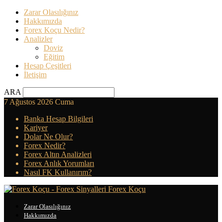
Zarar Olasılığınız
Hakkımızda
Forex Koçu Nedir?
Analizler
Doviz
Eğitim
Hesap Çeşitleri
İletişim
ARA
7 Ağustos 2026 Cuma
Banka Hesap Bilgileri
Kariyer
Dolar Ne Olur?
Forex Nedir?
Forex Altın Analizleri
Forex Anlık Yorumları
Nasıl FK Kullanırım?
Forex Koçu
Zarar Olasılığınız
Hakkımızda