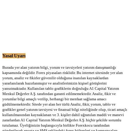
Yasal Uyarı
Burada yer alan yatırım bilgi, yorum ve tavsiyeleri yatırım danışmanlığı
kapsamında değildir. Forex piyasaları risklidir. Bu internet sitesinde yer alan
yorum, analiz ve fikirler güvenilir olduğuna inanılan kaynaklardan
yararlanılarak hazırlanmıştır ve analistlerimizin kişisel görüşlerini
yansıtmaktadır. Kullanılan tablo grafiklerin doğruluğu A1 Capital Yatırım
Menkul Değerler A.Ş. tarafından garanti edilmemektedir. Analiz, fikir ve
yorumlar bilgi amaçlı verilip, herhangi bir menfaat sağlama amacı
güdülmemektedir. Sitede yer alan her türlü Analiz, fikir, yorum, tablo ve
grafikler genel yatırım tavsiyesi ve finansal bilgi niteliğinde olup, ticari amaçlı
kullanılmasından kaynaklanan ve 3. kişiler dahil uğranılan maddi ve manevi
zararlardan A1 Capital Yatırım Menkul Değerler A.Ş. hiçbir şekilde sorumlu
tutulamaz. Üyeliğinizin başlangıcıyla birlikte Forexkocu tarafından
gönderilecek eposta ve SMS şeklindeki forex bültenleri ve kampanyaları