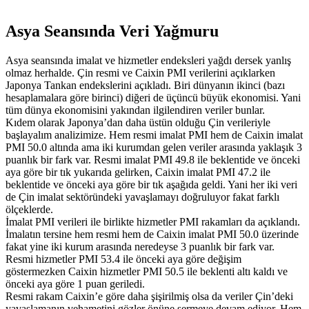
Asya Seansında Veri Yağmuru
Asya seansında imalat ve hizmetler endeksleri yağdı dersek yanlış
olmaz herhalde. Çin resmi ve Caixin PMI verilerini açıklarken
Japonya Tankan endekslerini açıkladı. Biri dünyanın ikinci (bazı
hesaplamalara göre birinci) diğeri de üçüncü büyük ekonomisi. Yani
tüm dünya ekonomisini yakından ilgilendiren veriler bunlar.
Kıdem olarak Japonya’dan daha üstün olduğu Çin verileriyle
başlayalım analizimize. Hem resmi imalat PMI hem de Caixin imalat
PMI 50.0 altında ama iki kurumdan gelen veriler arasında yaklaşık 3
puanlık bir fark var. Resmi imalat PMI 49.8 ile beklentide ve önceki
aya göre bir tık yukarıda gelirken, Caixin imalat PMI 47.2 ile
beklentide ve önceki aya göre bir tık aşağıda geldi. Yani her iki veri
de Çin imalat sektöründeki yavaşlamayı doğruluyor fakat farklı
ölçeklerde.
İmalat PMI verileri ile birlikte hizmetler PMI rakamları da açıklandı.
İmalatın tersine hem resmi hem de Caixin imalat PMI 50.0 üzerinde
fakat yine iki kurum arasında neredeyse 3 puanlık bir fark var.
Resmi hizmetler PMI 53.4 ile önceki aya göre değişim
göstermezken Caixin hizmetler PMI 50.5 ile beklenti altı kaldı ve
önceki aya göre 1 puan geriledi.
Resmi rakam Caixin’e göre daha şişirilmiş olsa da veriler Çin’deki
yavaşlamanın vehametini gözler önüne sermeye devam ediyor. Hem