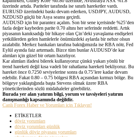
kapanırken, Güney Kore %0.80 üzerinde, Avustralya ASX %1.8
üzerinde artıda. Pariteler tarafında ise sınırlı hareketler vardı.
EURUSD üzerindeki baskı devam ederken, USDJPY, AUDUSD,
NZDUSD güçlü bir Asya seansı geçirdi.
AUDUSD için bir parantez açalım. Son bir sene içerisinde %25’den
fazla değer kaybeden parite 0.70 altını her seferinde reddetti. Artık
piyasanın kanıksadığı bir hikaye olan Çin’deki yavaşlama endişeleri
yetkililerden gelen hamlelerle önümüzdeki aylarda bir nebze olsun
azalabilir. Merkez bankaları tarafına baktığımızda ise RBA nötr, Fed
Eylül ayında faiz artırmadı. Bizce tüm bunlar AUDUSD’de kar
alımları için güzel bir ortam hazırlıyor.
Kar alımları ifadesi bilerek kullanıyoruz çünkü yukarı yönlü bir
trend hareketi değil kısa vadeli bir rahatlama hareketi bekliyoruz. Bu
hareket önce 0.7250 seviyelerine sonra da 0.75’lere kadar devam
edebilir. Fakat 0.80 – 0.75 bölgesi RBA açısından kırmızı bölge. Bu
bölgeye yaklaştığında başta Stevens olmak üzere RBA
yöneticilerinden sözlü müdahaleler görebiliriz.
Burada yer alan yatırım bilgi, yorum ve tavsiyeleri yatırım
danışmanlığı kapsamında değildir.
Canlı Forex Haber ve Yorumları için Tıklayın!
ETİKETLER
döviz yorumları
döviz yorumları günlük
günlük döviz piyasası yorumları