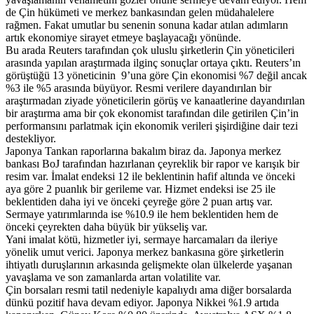
de Çin hükümeti ve merkez bankasından gelen müdahalelere
rağmen. Fakat umutlar bu senenin sonuna kadar atılan adımların
artık ekonomiye sirayet etmeye başlayacağı yönünde.
Bu arada Reuters tarafından çok uluslu şirketlerin Çin yöneticileri
arasında yapılan araştırmada ilginç sonuçlar ortaya çıktı. Reuters’ın
görüştüğü 13 yöneticinin 9’una göre Çin ekonomisi %7 değil ancak
%3 ile %5 arasında büyüyor. Resmi verilere dayandırılan bir
araştırmadan ziyade yöneticilerin görüş ve kanaatlerine dayandırılan
bir araştırma ama bir çok ekonomist tarafından dile getirilen Çin’in
performansını parlatmak için ekonomik verileri şişirdiğine dair tezi
destekliyor.
Japonya Tankan raporlarına bakalım biraz da. Japonya merkez
bankası BoJ tarafından hazırlanan çeyreklik bir rapor ve karışık bir
resim var. İmalat endeksi 12 ile beklentinin hafif altında ve önceki
aya göre 2 puanlık bir gerileme var. Hizmet endeksi ise 25 ile
beklentiden daha iyi ve önceki çeyreğe göre 2 puan artış var.
Sermaye yatırımlarında ise %10.9 ile hem beklentiden hem de
önceki çeyrekten daha büyük bir yükseliş var.
Yani imalat kötü, hizmetler iyi, sermaye harcamaları da ileriye
yönelik umut verici. Japonya merkez bankasına göre şirketlerin
ihtiyatlı duruşlarının arkasında gelişmekte olan ülkelerde yaşanan
yavaşlama ve son zamanlarda artan volatilite var.
Çin borsaları resmi tatil nedeniyle kapalıydı ama diğer borsalarda
dünkü pozitif hava devam ediyor. Japonya Nikkei %1.9 artıda