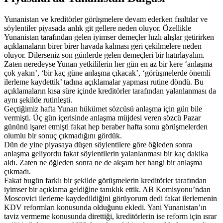
Yunanistan ve kreditörler görüşmelere devam ederken fısıltılar ve
söylentiler piyasada anlık git gellere neden oluyor. Özellikle
Yunanistan tarafından gelen iyimser demeçler hızlı alışlar getirirken
açıklamaların birer birer havada kalması geri çekilmelere neden
oluyor. Dilerseniz son günlerde gelen demeçleri bir hatırlayalım.
Zaten neredeyse Yunan yetkililerin her gün en az bir kere ‘anlaşma
çok yakın’, ‘bir kaç güne anlaşma çıkacak’, ‘görüşmelerde önemli
ilerleme kaydettik’ tadına açıklamalar yapması rutine döndü. Bu
açıklamaların kısa süre içinde kreditörler tarafından yalanlanması da
aynı şekilde rutinleşti.
Geçtiğimiz hafta Yunan hükümet sözcüsü anlaşma için gün bile
vermişti. Üç gün içerisinde anlaşma müjdesi veren sözcü Pazar
gününü işaret etmişti fakat hep beraber hafta sonu görüşmelerden
olumlu bir sonuç çıkmadığını gördük.
Dün de yine piyasaya düşen söylentilere göre öğleden sonra
anlaşma geliyordu fakat söylentilerin yalanlanması bir kaç dakika
aldı. Zaten ne öğleden sonra ne de akşam her hangi bir anlaşma
çıkmadı.
Fakat bugün farklı bir şekilde görüşmelerin kreditörler tarafından
iyimser bir açıklama geldiğine tanıklık ettik. AB Komisyonu’ndan
Moscovici ilerleme kaydedildiğini görüyorum dedi fakat ilerlemenin
KDV reformları konusunda olduğunu ekledi. Yani Yunanistan’ın
taviz vermeme konusunda direttiği, kreditörlerin ise reform için ısrar