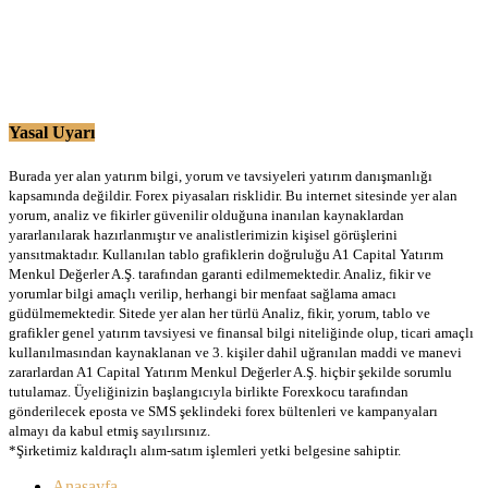
Yasal Uyarı
Burada yer alan yatırım bilgi, yorum ve tavsiyeleri yatırım danışmanlığı
kapsamında değildir. Forex piyasaları risklidir. Bu internet sitesinde yer alan
yorum, analiz ve fikirler güvenilir olduğuna inanılan kaynaklardan
yararlanılarak hazırlanmıştır ve analistlerimizin kişisel görüşlerini
yansıtmaktadır. Kullanılan tablo grafiklerin doğruluğu A1 Capital Yatırım
Menkul Değerler A.Ş. tarafından garanti edilmemektedir. Analiz, fikir ve
yorumlar bilgi amaçlı verilip, herhangi bir menfaat sağlama amacı
güdülmemektedir. Sitede yer alan her türlü Analiz, fikir, yorum, tablo ve
grafikler genel yatırım tavsiyesi ve finansal bilgi niteliğinde olup, ticari amaçlı
kullanılmasından kaynaklanan ve 3. kişiler dahil uğranılan maddi ve manevi
zararlardan A1 Capital Yatırım Menkul Değerler A.Ş. hiçbir şekilde sorumlu
tutulamaz. Üyeliğinizin başlangıcıyla birlikte Forexkocu tarafından
gönderilecek eposta ve SMS şeklindeki forex bültenleri ve kampanyaları
almayı da kabul etmiş sayılırsınız.
*Şirketimiz kaldıraçlı alım-satım işlemleri yetki belgesine sahiptir.
Anasayfa