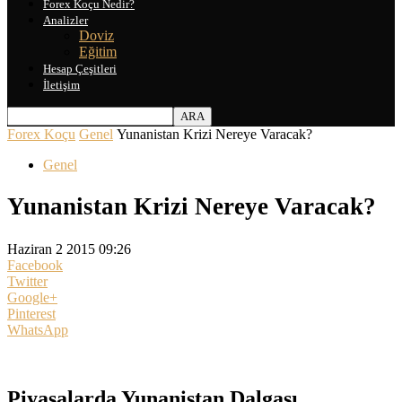
Forex Koçu Nedir?
Analizler
Doviz
Eğitim
Hesap Çeşitleri
İletişim
Forex Koçu
Genel
Yunanistan Krizi Nereye Varacak?
Genel
Yunanistan Krizi Nereye Varacak?
Haziran 2 2015 09:26
Facebook
Twitter
Google+
Pinterest
WhatsApp
Piyasalarda Yunanistan Dalgası