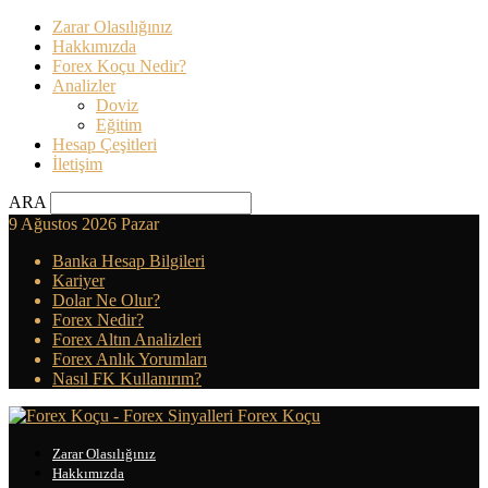
Zarar Olasılığınız
Hakkımızda
Forex Koçu Nedir?
Analizler
Doviz
Eğitim
Hesap Çeşitleri
İletişim
ARA
9 Ağustos 2026 Pazar
Banka Hesap Bilgileri
Kariyer
Dolar Ne Olur?
Forex Nedir?
Forex Altın Analizleri
Forex Anlık Yorumları
Nasıl FK Kullanırım?
Forex Koçu
Zarar Olasılığınız
Hakkımızda