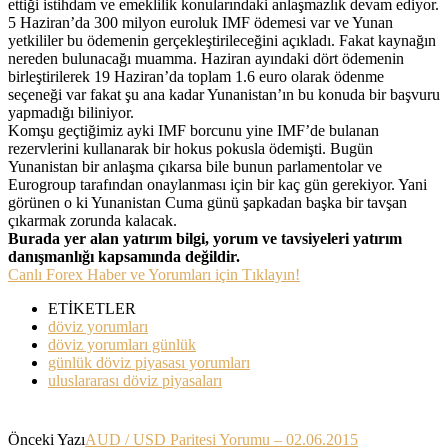
ettiği istihdam ve emeklilik konularındaki anlaşmazlık devam ediyor.
5 Haziran’da 300 milyon euroluk IMF ödemesi var ve Yunan
yetkililer bu ödemenin gerçekleştirileceğini açıkladı. Fakat kaynağın
nereden bulunacağı muamma. Haziran ayındaki dört ödemenin
birleştirilerek 19 Haziran’da toplam 1.6 euro olarak ödenme
seçeneği var fakat şu ana kadar Yunanistan’ın bu konuda bir başvuru
yapmadığı biliniyor.
Komşu geçtiğimiz ayki IMF borcunu yine IMF’de bulanan
rezervlerini kullanarak bir hokus pokusla ödemişti. Bugün
Yunanistan bir anlaşma çıkarsa bile bunun parlamentolar ve
Eurogroup tarafından onaylanması için bir kaç gün gerekiyor. Yani
görünen o ki Yunanistan Cuma günü şapkadan başka bir tavşan
çıkarmak zorunda kalacak.
Burada yer alan yatırım bilgi, yorum ve tavsiyeleri yatırım
danışmanlığı kapsamında değildir.
Canlı Forex Haber ve Yorumları için Tıklayın!
ETİKETLER
döviz yorumları
döviz yorumları günlük
günlük döviz piyasası yorumları
uluslararası döviz piyasaları
Önceki Yazı
AUD / USD Paritesi Yorumu – 02.06.2015