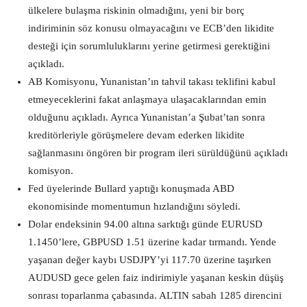
ülkelere bulaşma riskinin olmadığını, yeni bir borç
indiriminin söz konusu olmayacağını ve ECB’den likidite
desteği için sorumluluklarını yerine getirmesi gerektiğini
açıkladı.
AB Komisyonu, Yunanistan’ın tahvil takası teklifini kabul
etmeyeceklerini fakat anlaşmaya ulaşacaklarından emin
olduğunu açıkladı. Ayrıca Yunanistan’a Şubat’tan sonra
kreditörleriyle görüşmelere devam ederken likidite
sağlanmasını öngören bir program ileri sürüldüğünü açıkladı
komisyon.
Fed üyelerinde Bullard yaptığı konuşmada ABD
ekonomisinde momentumun hızlandığını söyledi.
Dolar endeksinin 94.00 altına sarktığı günde EURUSD
1.1450’lere, GBPUSD 1.51 üzerine kadar tırmandı. Yende
yaşanan değer kaybı USDJPY’yi 117.70 üzerine taşırken
AUDUSD gece gelen faiz indirimiyle yaşanan keskin düşüş
sonrası toparlanma çabasında. ALTIN sabah 1285 direncini