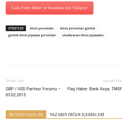
Canlı Forex Haber ve Yorumları için Tıklayın!
ETİKETLER
döviz yorumları
döviz yorumları günlük
günlük döviz piyasası yorumları
uluslararası döviz piyasaları
Önceki Yazı
Sonraki Yazı
GBP / USD Paritesi Yorumu –
Flaş Haber: Bank Asya, TMSF
03.02.2015
BENZER YAZILAR
YAZARIN DİĞER İÇERİKLERİ