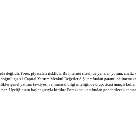
a değildir. Forex piyasaları risklidir. Bu internet sitesinde yer alan yorum, analiz
in doğruluğu A1 Capital Yatırım Menkul Değerler A.Ş. tarafından garanti edilmemekte
afikler genel yatırım tavsiyesi ve finansal bilgi niteliğinde olup, ticari amaçlı ku
lamaz. Üyeliğinizin başlangıcıyla birlikte Forexkocu tarafından gönderilecek epost