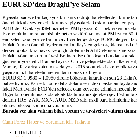
EURUSD’den Draghi’ye Selam
Piyasalar sadece bir kaç ayda bir tanık olduğu hareketlerden birine 
önemli teknik seviyelerin kırılması piyasalarda keskin hareketleri peşi
ABD’den Ocak ayı ISM hizmetler PMI piyasa 55.1 beklerken önceki ay
Ekonominin amiral gemisi hizmetler sektörü ve imalat PMI zaten 50.0
endişeleri yaratıyor ve bu tür zayıf veriler geldikçe FOMC ile yeni faiz 
FOMC’nin en önemli üyelerinden Dudley’den gelen açıklamalar da Fed
derken global kriz havası ve güçlü doların da ABD ekonomisine zarar v
FOMC yönetim kurulu üyesi Brainard ise dün akşam bundan sonraki faiz
güçlendiriyor dedi. Brainard ayrıca Çin ve gelişmekte olan ülkelerle ilg
Mart ayı faiz artışı zaten masada yok. 2015 sonundaki ekonomik yav
yaşanan hızlı hareketin nedeni tam olarak da buydu.
EURUSD 1.0980 – 1.0950 direnç bölgesini kırarak en son 23 Ekim’de 
bahsediyoruz. Parite bir süre daha dolar üzerindeki baskıdan faydalan
fakat Mart ayında ECB’den gelecek olan gevşeme adımları nedeniyle b
Diğer bir önemli husus olarak akılda tutmamız gereken şey Fed’in faiz
doların TRY, ZAR, MXN, AUD, NZD gibi riskli para birimlerine karşı
olmayabileceği sonucuna varabiliriz.
Burada yer alan yatırım bilgi, yorum ve tavsiyeleri yatırım danı
Canlı Forex Haber ve Yorumları için Tıklayın!
ETİKETLER