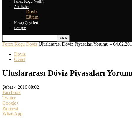
Forex Koçu Nedir?
Analizler
Doviz
Eğitim
Hesap Çeşitleri
İletişim
Forex Koçu
Doviz
Uluslararası Döviz Piyasaları Yorumu – 04.02.20
Doviz
Genel
Uluslararası Döviz Piyasaları Yorum
Şubat 4 2016 08:02
Facebook
Twitter
Google+
Pinterest
WhatsApp