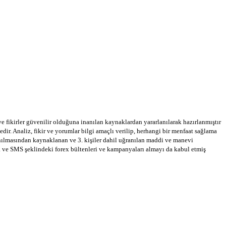
 ve fikirler güvenilir olduğuna inanılan kaynaklardan yararlanılarak hazırlanmıştır
dir. Analiz, fikir ve yorumlar bilgi amaçlı verilip, herhangi bir menfaat sağlama
llanılmasından kaynaklanan ve 3. kişiler dahil uğranılan maddi ve manevi
a ve SMS şeklindeki forex bültenleri ve kampanyaları almayı da kabul etmiş