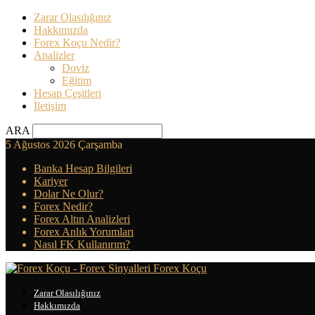
Zarar Olasılığınız
Hakkımızda
Forex Koçu Nedir?
Analizler
Doviz
Eğitim
Hesap Çeşitleri
İletişim
ARA
5 Ağustos 2026 Çarşamba
Banka Hesap Bilgileri
Kariyer
Dolar Ne Olur?
Forex Nedir?
Forex Altın Analizleri
Forex Anlık Yorumları
Nasıl FK Kullanırım?
Forex Koçu
Zarar Olasılığınız
Hakkımızda