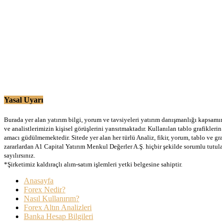
Yasal Uyarı
Burada yer alan yatırım bilgi, yorum ve tavsiyeleri yatırım danışmanlığı kapsamınd
ve analistlerimizin kişisel görüşlerini yansıtmaktadır. Kullanılan tablo grafikler
amacı güdülmemektedir. Sitede yer alan her türlü Analiz, fikir, yorum, tablo ve gr
zararlardan A1 Capital Yatırım Menkul Değerler A.Ş. hiçbir şekilde sorumlu tutu
sayılırsınız.
*Şirketimiz kaldıraçlı alım-satım işlemleri yetki belgesine sahiptir.
Anasayfa
Forex Nedir?
Nasıl Kullanırım?
Forex Altın Analizleri
Banka Hesap Bilgileri