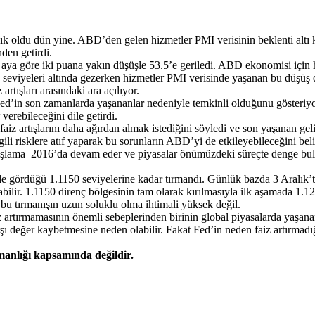
tanık oldu dün yine. ABD’den gelen hizmetler PMI verisinin beklenti al
nden getirdi.
a göre iki puana yakın düşüşle 53.5’e geriledi. ABD ekonomisi için 
 seviyeleri altında gezerken hizmetler PMI verisinde yaşanan bu düşüş 
artışları arasındaki ara açılıyor.
’in son zamanlarda yaşananlar nedeniyle temkinli olduğunu gösteriyo
erebileceğini dile getirdi.
 artışlarını daha ağırdan almak istediğini söyledi ve son yaşanan geli
ili risklere atıf yaparak bu sorunların ABD’yi de etkileyebileceğini beli
aşlama 2016’da devam eder ve piyasalar önümüzdeki süreçte denge bul
gördüğü 1.1150 seviyelerine kadar tırmandı. Günlük bazda 3 Aralık’t
abilir. 1.1150 direnç bölgesinin tam olarak kırılmasıyla ilk aşamada 1.1
u tırmanışın uzun soluklu olma ihtimali yüksek değil.
 artırmamasının önemli sebeplerinden birinin global piyasalarda yaşanan 
 değer kaybetmesine neden olabilir. Fakat Fed’in neden faiz artırmad
şmanlığı kapsamında değildir.