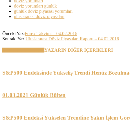
döviz yorumları
döviz yorumları günlük
günlük döviz piyasası yorumları
uluslararası döviz piyasaları
Önceki Yazı
Forex Takvimi – 04.02.2016
Sonraki Yazı
Uluslararası Döviz Piyasaları Raporu – 04.02.2016
BENZER YAZILAR
YAZARIN DİĞER İÇERİKLERİ
S&P500 Endeksinde Yükseliş Trendi Henüz Bozulma
01.03.2021 Günlük Bülten
S&P500 Endeksi Yükselen Trendine Yakın İşlem Gör