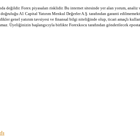
a değildir. Forex piyasaları risklidir. Bu internet sitesinde yer alan yorum, analiz
in doğruluğu A1 Capital Yatırım Menkul Değerler A.Ş. tarafından garanti edilmemekte
afikler genel yatırım tavsiyesi ve finansal bilgi niteliğinde olup, ticari amaçlı ku
lamaz. Üyeliğinizin başlangıcıyla birlikte Forexkocu tarafından gönderilecek epost
dı