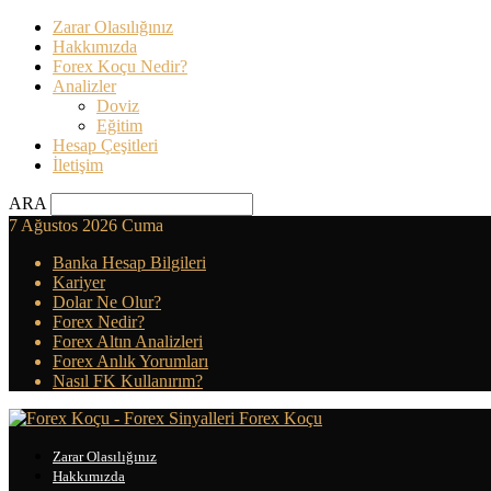
Zarar Olasılığınız
Hakkımızda
Forex Koçu Nedir?
Analizler
Doviz
Eğitim
Hesap Çeşitleri
İletişim
ARA
7 Ağustos 2026 Cuma
Banka Hesap Bilgileri
Kariyer
Dolar Ne Olur?
Forex Nedir?
Forex Altın Analizleri
Forex Anlık Yorumları
Nasıl FK Kullanırım?
Forex Koçu
Zarar Olasılığınız
Hakkımızda