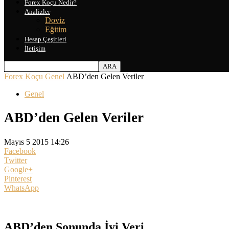
Forex Koçu Nedir?
Analizler
Doviz
Eğitim
Hesap Çeşitleri
İletişim
Forex Koçu
Genel
ABD’den Gelen Veriler
Genel
ABD’den Gelen Veriler
Mayıs 5 2015 14:26
Facebook
Twitter
Google+
Pinterest
WhatsApp
ABD’den Sonunda İyi Veri