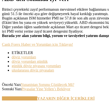
Birinci çeyrekteki zayıf performansın mevsimsel etkilere bağlanması s
günü 51.5 ile önceki aya göre değişmeyerek hayal kırıklığı yaratmıştı.
Bugün açıklanan ISM hizmetler PMI ise 57.8 ile son altı ayın zirvesine 
(Ekim’den bu yana en yüksek seviyeye) yükseldi. ABD ekonomisi hizme
Diğer yandan öğlen saatlerinde açıklanan Mart ayı ticaret dengesi bekl
iyi PMI verisi yerine zayıf ticaret dengesini fiyatlıyor.
Burada yer alan yatırım bilgi, yorum ve tavsiyeleri yatırım danı
Canlı Forex Haber ve Yorumları için Tıklayın!
ETİKETLER
döviz yorumları
döviz yorumları günlük
günlük döviz piyasası yorumları
uluslararası döviz piyasaları
Önceki Yazı
Yunanistan Sorunu Çözülecek Mi?
Sonraki Yazı
Piyasalar Yine Yellen’ı Bekliyor
BENZER YAZILAR
YAZARIN DİĞER İÇERİKLERİ