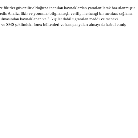
 ve fikirler güvenilir olduğuna inanılan kaynaklardan yararlanılarak hazırlanmıştır
dir. Analiz, fikir ve yorumlar bilgi amaçlı verilip, herhangi bir menfaat sağlama
llanılmasından kaynaklanan ve 3. kişiler dahil uğranılan maddi ve manevi
a ve SMS şeklindeki forex bültenleri ve kampanyaları almayı da kabul etmiş