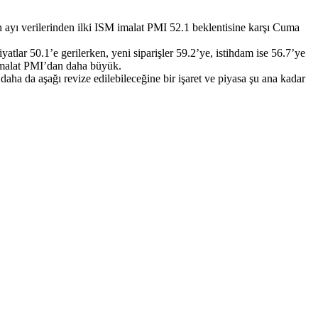
n ayı verilerinden ilki ISM imalat PMI 52.1 beklentisine karşı Cuma
yatlar 50.1’e gerilerken, yeni siparişler 59.2’ye, istihdam ise 56.7’ye
 imalat PMI’dan daha büyük.
aha da aşağı revize edilebileceğine bir işaret ve piyasa şu ana kadar