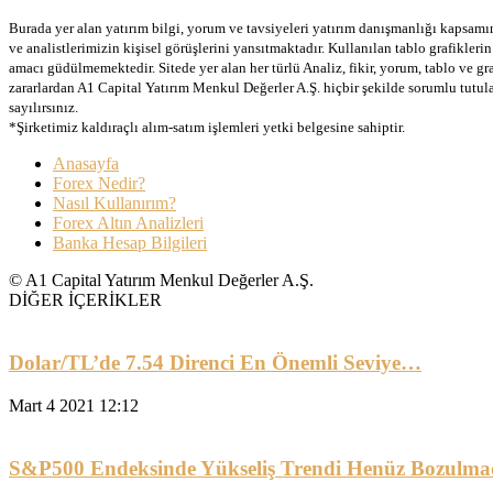
Burada yer alan yatırım bilgi, yorum ve tavsiyeleri yatırım danışmanlığı kapsamınd
ve analistlerimizin kişisel görüşlerini yansıtmaktadır. Kullanılan tablo grafikler
amacı güdülmemektedir. Sitede yer alan her türlü Analiz, fikir, yorum, tablo ve gr
zararlardan A1 Capital Yatırım Menkul Değerler A.Ş. hiçbir şekilde sorumlu tutu
sayılırsınız.
*Şirketimiz kaldıraçlı alım-satım işlemleri yetki belgesine sahiptir.
Anasayfa
Forex Nedir?
Nasıl Kullanırım?
Forex Altın Analizleri
Banka Hesap Bilgileri
© A1 Capital Yatırım Menkul Değerler A.Ş.
DİĞER İÇERİKLER
Dolar/TL’de 7.54 Direnci En Önemli Seviye…
Mart 4 2021 12:12
S&P500 Endeksinde Yükseliş Trendi Henüz Bozulma