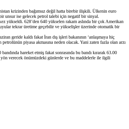
tan krizinden bağımsız değil hatta birebir ilişkili. Ülkenin euro
unsur ise gelecek petrol talebi için negatif bir sinyal.
lk kez yükseldi. 628’den 640 yükselen rakam aslında bir çok Amerikan
uyular tekrar üretime geçebilir ve yükselişler üzerinde otomatik bir
ziran geride kaldı fakat İran dış işleri bakanının ‘anlaşmaya hiç
 petrolünün piyasa akmasına neden olacak. Yani zaten fazla olan arzı
00 bandında hareket etmiş fakat sonrasında bu bandı kırarak 63.00
a yön verecek önümüzdeki günlerde ve bu maddelerle ile ilgili