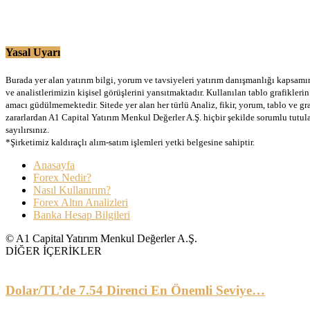
Yasal Uyarı
Burada yer alan yatırım bilgi, yorum ve tavsiyeleri yatırım danışmanlığı kapsamınd
ve analistlerimizin kişisel görüşlerini yansıtmaktadır. Kullanılan tablo grafikler
amacı güdülmemektedir. Sitede yer alan her türlü Analiz, fikir, yorum, tablo ve gr
zararlardan A1 Capital Yatırım Menkul Değerler A.Ş. hiçbir şekilde sorumlu tutu
sayılırsınız.
*Şirketimiz kaldıraçlı alım-satım işlemleri yetki belgesine sahiptir.
Anasayfa
Forex Nedir?
Nasıl Kullanırım?
Forex Altın Analizleri
Banka Hesap Bilgileri
© A1 Capital Yatırım Menkul Değerler A.Ş.
DİĞER İÇERİKLER
Dolar/TL’de 7.54 Direnci En Önemli Seviye…