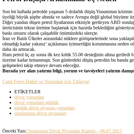
Son bir haftada petrolde yaşanan 5 dolarlık düşüş Yunanistan krizinin
üyeliği büyük şüphe altında ve sadece Avrupa değil global büyüme üzeri
Diğer yandan düşen petrol fiyatlarının etkisiyle gerileyen ABD sondaj
üreticisinin tekrar üretime başlamak için hazırda beklediğini gösteriyo
baskı unsuru olarak çalışabilir önümüzdeki süreçte.
İran ve Batılı Ülkeler arasındaki nükleer görüşmelerinde sona yaklaşılm
olmadığı kadar yakınız’ açıklaması iyimserliğin korunmasına neden ol
daha da artıracak.
Ham petrol üç ay sonra ilk kez kritik 55.00 desteğinin altına geriledi
üzerine kadar tırmanmıştı. Son günlerdeki düşüş petrolün bu banda ger
gelişmeleri takip etmeye devam edeceğiz.
Burada yer alan yatırım bilgi, yorum ve tavsiyeleri yatırım danı
Canlı Forex Haber ve Yorumları için Tıklayın!
ETİKETLER
döviz yorumları
döviz yorumları günlük
günlük döviz piyasası yorumları
uluslararası döviz piyasaları
Önceki Yazı
Uluslararası Döviz Piyasaları Raporu – 06.07.2015