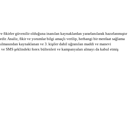
 ve fikirler güvenilir olduğuna inanılan kaynaklardan yararlanılarak hazırlanmıştır
dir. Analiz, fikir ve yorumlar bilgi amaçlı verilip, herhangi bir menfaat sağlama
llanılmasından kaynaklanan ve 3. kişiler dahil uğranılan maddi ve manevi
a ve SMS şeklindeki forex bültenleri ve kampanyaları almayı da kabul etmiş