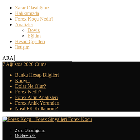
Zarar Olasılığınız
Hakkımızda
Forex Koçu Nedir?
Analizler
Doviz
Eğitim
Hesap Çeşitleri
İletişim
ARA
7 Ağustos 2026 Cuma
Banka Hesap Bilgileri
Kariyer
Dolar Ne Olur?
Forex Nedir?
Forex Altın Analizleri
Forex Anlık Yorumları
Nasıl FK Kullanırım?
Forex Koçu
Zarar Olasılığınız
Hakkımızda