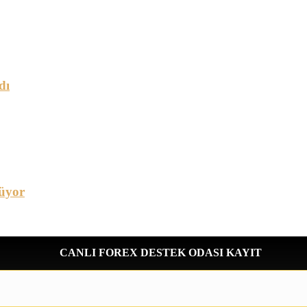
dı
üyor
CANLI FOREX DESTEK ODASI KAYIT