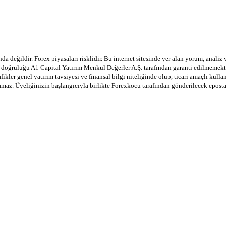
a değildir. Forex piyasaları risklidir. Bu internet sitesinde yer alan yorum, analiz
in doğruluğu A1 Capital Yatırım Menkul Değerler A.Ş. tarafından garanti edilmemekte
afikler genel yatırım tavsiyesi ve finansal bilgi niteliğinde olup, ticari amaçlı ku
lamaz. Üyeliğinizin başlangıcıyla birlikte Forexkocu tarafından gönderilecek epost