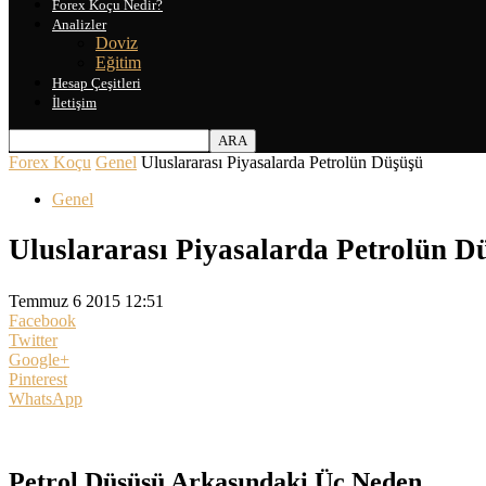
Forex Koçu Nedir?
Analizler
Doviz
Eğitim
Hesap Çeşitleri
İletişim
Forex Koçu
Genel
Uluslararası Piyasalarda Petrolün Düşüşü
Genel
Uluslararası Piyasalarda Petrolün D
Temmuz 6 2015 12:51
Facebook
Twitter
Google+
Pinterest
WhatsApp
Petrol Düşüşü Arkasındaki Üç Neden