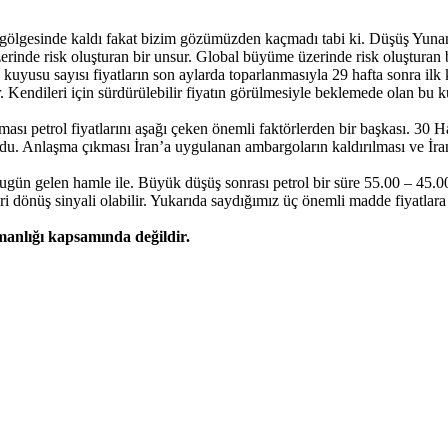
 gölgesinde kaldı fakat bizim gözümüzden kaçmadı tabi ki. Düşüş Yunanis
nde risk oluşturan bir unsur. Global büyüme üzerinde risk oluşturan bir 
 kuyusu sayısı fiyatların son aylarda toparlanmasıyla 29 hafta sonra i
r. Kendileri için sürdürülebilir fiyatın görülmesiyle beklemede olan bu k
ası petrol fiyatlarını aşağı çeken önemli faktörlerden bir başkası. 30 Ha
du. Anlaşma çıkması İran’a uygulanan ambargoların kaldırılması ve İran
 bugün gelen hamle ile. Büyük düşüş sonrası petrol bir süre 55.00 – 45.
i dönüş sinyali olabilir. Yukarıda saydığımız üç önemli madde fiyatlar
şmanlığı kapsamında değildir.