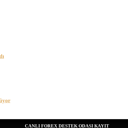
dı
üyor
CANLI FOREX DESTEK ODASI KAYIT