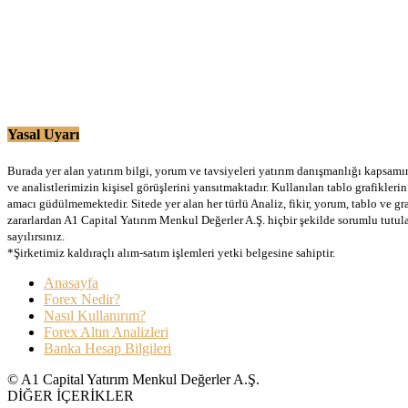
Yasal Uyarı
Burada yer alan yatırım bilgi, yorum ve tavsiyeleri yatırım danışmanlığı kapsamınd
ve analistlerimizin kişisel görüşlerini yansıtmaktadır. Kullanılan tablo grafikler
amacı güdülmemektedir. Sitede yer alan her türlü Analiz, fikir, yorum, tablo ve gr
zararlardan A1 Capital Yatırım Menkul Değerler A.Ş. hiçbir şekilde sorumlu tutu
sayılırsınız.
*Şirketimiz kaldıraçlı alım-satım işlemleri yetki belgesine sahiptir.
Anasayfa
Forex Nedir?
Nasıl Kullanırım?
Forex Altın Analizleri
Banka Hesap Bilgileri
© A1 Capital Yatırım Menkul Değerler A.Ş.
DİĞER İÇERİKLER