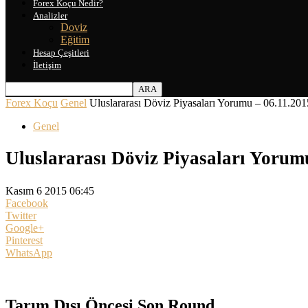
Forex Koçu Nedir?
Analizler
Doviz
Eğitim
Hesap Çeşitleri
İletişim
Forex Koçu
Genel
Uluslararası Döviz Piyasaları Yorumu – 06.11.201
Genel
Uluslararası Döviz Piyasaları Yorum
Kasım 6 2015 06:45
Facebook
Twitter
Google+
Pinterest
WhatsApp
Tarım Dışı Öncesi Son Round