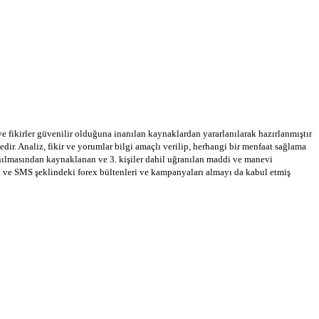
 ve fikirler güvenilir olduğuna inanılan kaynaklardan yararlanılarak hazırlanmıştır
dir. Analiz, fikir ve yorumlar bilgi amaçlı verilip, herhangi bir menfaat sağlama
llanılmasından kaynaklanan ve 3. kişiler dahil uğranılan maddi ve manevi
a ve SMS şeklindeki forex bültenleri ve kampanyaları almayı da kabul etmiş