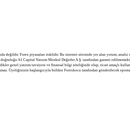
a değildir. Forex piyasaları risklidir. Bu internet sitesinde yer alan yorum, analiz
in doğruluğu A1 Capital Yatırım Menkul Değerler A.Ş. tarafından garanti edilmemekte
afikler genel yatırım tavsiyesi ve finansal bilgi niteliğinde olup, ticari amaçlı ku
lamaz. Üyeliğinizin başlangıcıyla birlikte Forexkocu tarafından gönderilecek epost