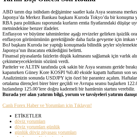
ABD tarım dışı istihdam değişimine saatler kala Asya seansına merkez
Japonya’da Merkez Bankası başkanı Kuroda Tokyo’da bir konuşma y
RBA para politikası raporunda kurların emtia fiyatlarındaki düşüşe uy
metnindekine benzer ifadeler.
Enflasyon ve büyüme tahminlerine aşağı revizeler gelirken işsizlik 
enflasyon görünümünün gerektiğinde daha fazla gevşeme için imkan ve
BoJ başkanı Kuroda ise yaptığı konuşmada bilindik şeyler söylemekt
Japonya’nın ihracatını etkilediğini belirtti.
Finansal piyasalarda faizlerin düşük kalmasını sağlamak için varlık 
çekinmeyeceklerinin sözünü verdi.
Pariteler ve ALTIN tarafında çok sakin bir Asya seansını geride bır
kapanırken Güney Kore KOSPI %0.40 ekside kapattı haftanın son sea
Analizimizin sonunda USDJPY için özel bir parantez açalım. Haftalar
ortalama dirençleri birer birer geçildi ve Avrupa seansı başlarken 12
hızlandırıp 125.00’lere doğru kademeli bir hamlenin startını verebilir.
Burada yer alan yatırım bilgi, yorum ve tavsiyeleri yatırım danı
Canlı Forex Haber ve Yorumları için Tıklayın!
ETİKETLER
döviz yorumları
döviz yorumları günlük
günlük döviz piyasası yorumları