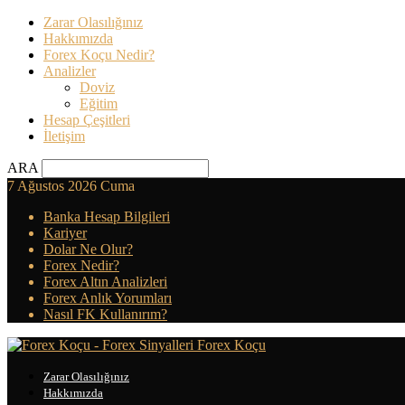
Zarar Olasılığınız
Hakkımızda
Forex Koçu Nedir?
Analizler
Doviz
Eğitim
Hesap Çeşitleri
İletişim
ARA
7 Ağustos 2026 Cuma
Banka Hesap Bilgileri
Kariyer
Dolar Ne Olur?
Forex Nedir?
Forex Altın Analizleri
Forex Anlık Yorumları
Nasıl FK Kullanırım?
Forex Koçu
Zarar Olasılığınız
Hakkımızda