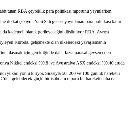
abit tutan RBA çeyreklik para politikası raporunu yayınlarken
e dikkat çekiyor. Yani Salı gecesi yayınlanan para politikası karar
ra da kademeli olarak gerileyeceğini düşünüyor RBA. Ayrıca
öyleyen Kuroda, gelişmekte olan ülkelerdeki yavaşlamanın
fine ulaşmak için gerektiğinde daha fazla parasal gevşemeden
 Japonya Nikkei endeksi %0.8 ve Avustralya ASX endeksi %0.40 artıda
 yukarı yönlü kırıyor. Sırasıyla 50, 200 ve 100 günlük hareketli
BD’den gelebilecek güçlü bir istihdam raporu bu hareketi daha da