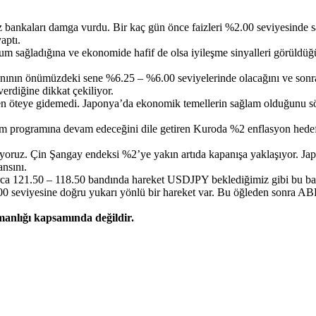
 bankaları damga vurdu. Bir kaç gün önce faizleri %2.00 seviyesinde s
aptı.
um sağladığına ve ekonomide hafif de olsa iyileşme sinyalleri görüldüğün
oranının önümüzdeki sene %6.25 – %6.00 seviyelerinde olacağını ve son
rdiğine dikkat çekiliyor.
en öteye gidemedi. Japonya’da ekonomik temellerin sağlam olduğunu s
alım programına devam edeceğini dile getiren Kuroda %2 enflasyon hede
akıyoruz. Çin Şangay endeksi %2’ye yakın artıda kapanışa yaklaşıyor.
nsını.
ca 121.50 – 118.50 bandında hareket USDJPY beklediğimiz gibi bu bandı
2.00 seviyesine doğru yukarı yönlü bir hareket var. Bu öğleden sonra A
şmanlığı kapsamında değildir.