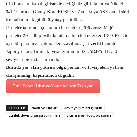
Çin borsaları kapalı girişte de dediğimiz gibi. Japonya Nikkei
%1.10 artıda, Güney Kore KOSPI ve Avustralya ASX endeksleri
ise haftanın ilk gününü yatay geçirdiler.
Pariteler tarafında çok sınırlı hareketler görüyoruz. Majör
pariteler 20 – 30 pipslik bantlarda hareket ederken USDJPY için
ayrı bir parantez açalım. Hem zayıf maaşlar verisi hem de
Japonya borsalarındaki yeşil görünüm ile USDJPY 117.50
seviyelerine kadar tırmandı.
Burada yer alan yatırım bilgi, yorum ve tavsiyeleri yatırım
danışmanlığı kapsamında değildir.
Canlı Forex Haber ve Yorumları için Tıklayın!
ETİKETLER
döviz yorumları
döviz yorumları günlük
günlük döviz piyasası yorumları
uluslararası döviz piyasaları