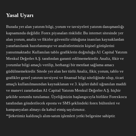
Yasal Uyarı
Burada yer alan yatırım bilgi, yorum ve tavsiyeleri yatırım danışmanlığı
kapsamında değildir. Forex piyasaları risklidir. Bu internet sitesinde yer
alan yorum, analiz ve fikirler güvenilir olduğuna inanılan kaynaklardan
yararlanılarak hazırlanmıştır ve analistlerimizin kişisel görüşlerini
yansıtmaktadır. Kullanılan tablo grafiklerin doğruluğu A1 Capital Yatırım
Menkul Değerler A.Ş. tarafından garanti edilmemektedir. Analiz, fikir ve
yorumlar bilgi amaçlı verilip, herhangi bir menfaat sağlama amacı
güdülmemektedir. Sitede yer alan her türlü Analiz, fikir, yorum, tablo ve
grafikler genel yatırım tavsiyesi ve finansal bilgi niteliğinde olup, ticari
amaçlı kullanılmasından kaynaklanan ve 3. kişiler dahil uğranılan maddi
ve manevi zararlardan A1 Capital Yatırım Menkul Değerler A.Ş. hiçbir
şekilde sorumlu tutulamaz. Üyeliğinizin başlangıcıyla birlikte Forexkocu
tarafından gönderilecek eposta ve SMS şeklindeki forex bültenleri ve
kampanyaları almayı da kabul etmiş sayılırsınız.
*Şirketimiz kaldıraçlı alım-satım işlemleri yetki belgesine sahiptir.