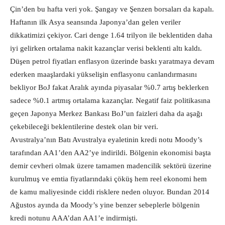
Çin’den bu hafta veri yok. Şangay ve Şenzen borsaları da kapalı.
Haftanın ilk Asya seansında Japonya’dan gelen veriler
dikkatimizi çekiyor. Cari denge 1.64 trilyon ile beklentiden daha
iyi gelirken ortalama nakit kazançlar verisi beklenti altı kaldı.
Düşen petrol fiyatları enflasyon üzerinde baskı yaratmaya devam
ederken maaşlardaki yükselişin enflasyonu canlandırmasını
bekliyor BoJ fakat Aralık ayında piyasalar %0.7 artış beklerken
sadece %0.1 artmış ortalama kazançlar. Negatif faiz politikasına
geçen Japonya Merkez Bankası BoJ’un faizleri daha da aşağı
çekebileceği beklentilerine destek olan bir veri.
Avustralya’nın Batı Avustralya eyaletinin kredi notu Moody’s
tarafından AA1’den AA2’ye indirildi. Bölgenin ekonomisi başta
demir cevheri olmak üzere tamamen madencilik sektörü üzerine
kurulmuş ve emtia fiyatlarındaki çöküş hem reel ekonomi hem
de kamu maliyesinde ciddi risklere neden oluyor. Bundan 2014
Ağustos ayında da Moody’s yine benzer sebeplerle bölgenin
kredi notunu AAA’dan AA1’e indirmişti.