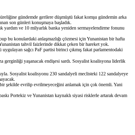
 süreliğine gündemde gerilere düşmüştü fakat komşu gündemin arka
nınan son günleri konuşmaya başladık.
lık yardım ve 10 milyarlık banka yeniden sermayelendirme fonunu
roup bu konulardaki anlaşmazlığı çözmesi için Yunanistan bir hafta
 Yunanistan tahvil faizlerinde dikkat çeken bir hareket yok.
tü uygulayan sağcı PaF partisi birinci çıkmış fakat parlamentodaki
gerginliği yaşanacak endişesi sardı. Sosyalist koalisyona liderlik
asıyla. Sosyalist koalisyonu 230 sandalyeli meclisteki 122 sandalyeye
lmayacak.
bir şekilde evrilip evrilmeyeceğini anlamak için çok önemli. Yani
askı Portekiz ve Yunanistan kaynaklı siyasi risklerle artarak devam