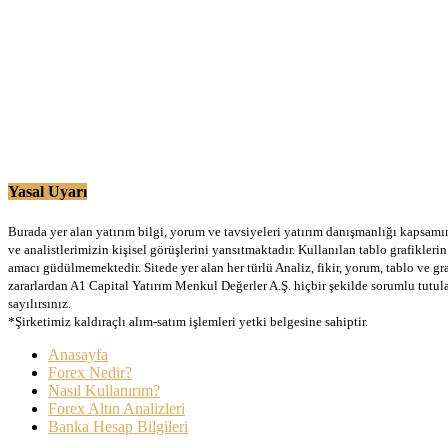
Yasal Uyarı
Burada yer alan yatırım bilgi, yorum ve tavsiyeleri yatırım danışmanlığı kapsamınd
ve analistlerimizin kişisel görüşlerini yansıtmaktadır. Kullanılan tablo grafikler
amacı güdülmemektedir. Sitede yer alan her türlü Analiz, fikir, yorum, tablo ve gr
zararlardan A1 Capital Yatırım Menkul Değerler A.Ş. hiçbir şekilde sorumlu tutu
sayılırsınız.
*Şirketimiz kaldıraçlı alım-satım işlemleri yetki belgesine sahiptir.
Anasayfa
Forex Nedir?
Nasıl Kullanırım?
Forex Altın Analizleri
Banka Hesap Bilgileri