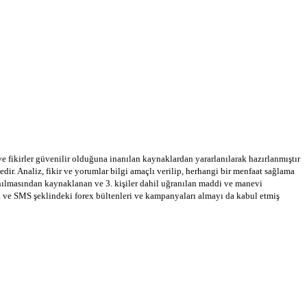
 ve fikirler güvenilir olduğuna inanılan kaynaklardan yararlanılarak hazırlanmıştır
dir. Analiz, fikir ve yorumlar bilgi amaçlı verilip, herhangi bir menfaat sağlama
llanılmasından kaynaklanan ve 3. kişiler dahil uğranılan maddi ve manevi
a ve SMS şeklindeki forex bültenleri ve kampanyaları almayı da kabul etmiş