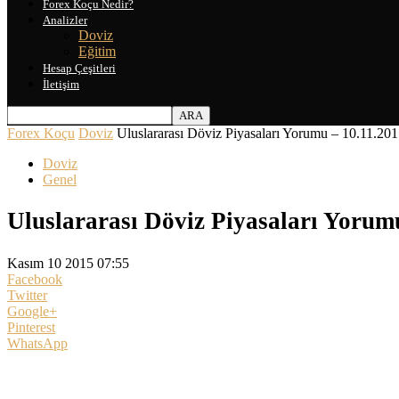
Forex Koçu Nedir?
Analizler
Doviz
Eğitim
Hesap Çeşitleri
İletişim
Forex Koçu
Doviz
Uluslararası Döviz Piyasaları Yorumu – 10.11.20
Doviz
Genel
Uluslararası Döviz Piyasaları Yorum
Kasım 10 2015 07:55
Facebook
Twitter
Google+
Pinterest
WhatsApp