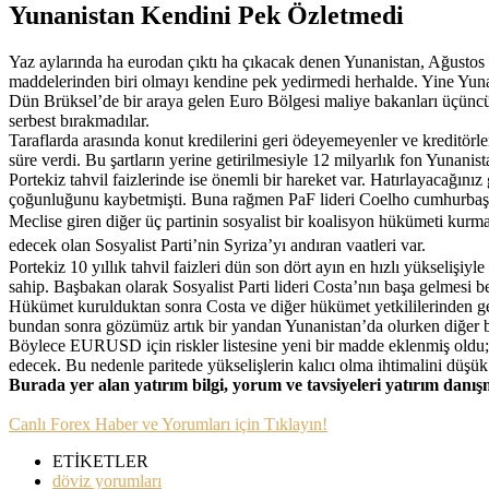
Yunanistan Kendini Pek Özletmedi
Yaz aylarında ha eurodan çıktı ha çıkacak denen Yunanistan, Ağusto
maddelerinden biri olmayı kendine pek yedirmedi herhalde. Yine Yunan
Dün Brüksel’de bir araya gelen Euro Bölgesi maliye bakanları üçünc
serbest bırakmadılar.
Taraflarda arasında konut kredilerini geri ödeyemeyenler ve kreditörl
süre verdi. Bu şartların yerine getirilmesiyle 12 milyarlık fon Yunanis
Portekiz tahvil faizlerinde ise önemli bir hareket var. Hatırlayacağın
çoğunluğunu kaybetmişti. Buna rağmen PaF lideri Coelho cumhurbaşkan
Meclise giren diğer üç partinin sosyalist bir koalisyon hükümeti
kurma 
edecek olan Sosyalist Parti’nin Syriza’yı andıran vaatleri var.
Portekiz 10 yıllık tahvil faizleri dün son dört ayın en hızlı yükselişi
sahip. Başbakan olarak Sosyalist Parti lideri Costa’nın başa gelmes
Hükümet kurulduktan sonra Costa ve diğer hükümet yetkililerinden gele
bundan sonra gözümüz artık bir yandan Yunanistan’da olurken diğer b
Böylece EURUSD için riskler listesine yeni bir madde eklenmiş oldu; P
edecek. Bu nedenle paritede yükselişlerin kalıcı olma ihtimalini düşü
Burada yer alan yatırım bilgi, yorum ve tavsiyeleri yatırım danı
Canlı Forex Haber ve Yorumları için Tıklayın!
ETİKETLER
döviz yorumları