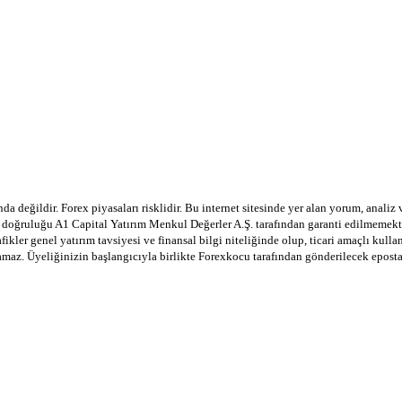
a değildir. Forex piyasaları risklidir. Bu internet sitesinde yer alan yorum, analiz
in doğruluğu A1 Capital Yatırım Menkul Değerler A.Ş. tarafından garanti edilmemekte
afikler genel yatırım tavsiyesi ve finansal bilgi niteliğinde olup, ticari amaçlı ku
lamaz. Üyeliğinizin başlangıcıyla birlikte Forexkocu tarafından gönderilecek epost