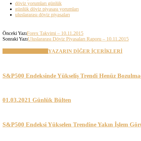
döviz yorumları günlük
günlük döviz piyasası yorumları
uluslararası döviz piyasaları
Önceki Yazı
Forex Takvimi – 10.11.2015
Sonraki Yazı
Uluslararası Döviz Piyasaları Raporu – 10.11.2015
BENZER YAZILAR
YAZARIN DİĞER İÇERİKLERİ
S&P500 Endeksinde Yükseliş Trendi Henüz Bozulma
01.03.2021 Günlük Bülten
S&P500 Endeksi Yükselen Trendine Yakın İşlem Gör