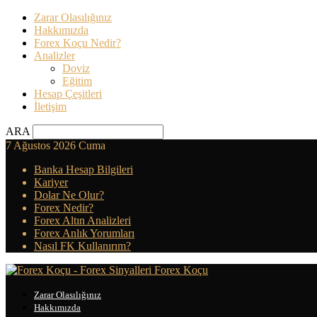
Zarar Olasılığınız
Hakkımızda
Forex Koçu Nedir?
Analizler
Doviz
Eğitim
Hesap Çeşitleri
İletişim
ARA
7 Ağustos 2026 Cuma
Banka Hesap Bilgileri
Kariyer
Dolar Ne Olur?
Forex Nedir?
Forex Altın Analizleri
Forex Anlık Yorumları
Nasıl FK Kullanırım?
Forex Koçu
Zarar Olasılığınız
Hakkımızda