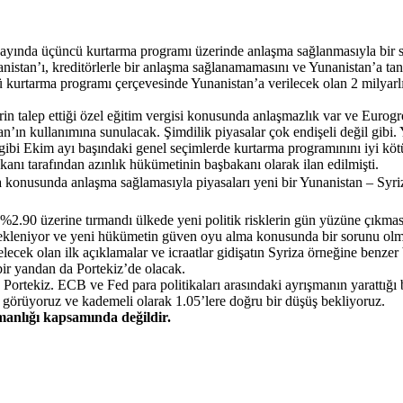
s ayında üçüncü kurtarma programı üzerinde anlaşma sağlanmasıyla bir
istan’ı, kreditörlerle bir anlaşma sağlanamamasını ve Yunanistan’a ta
ü kurtarma programı çerçevesinde Yunanistan’a verilecek olan 2 milyar
erin talep ettiği özel eğitim vergisi konusunda anlaşmazlık var ve Eurog
tan’ın kullanımına sunulacak. Şimdilik piyasalar çok endişeli değil gibi.
ız gibi Ekim ayı başındaki genel seçimlerde kurtarma programınını iyi kö
ı tarafından azınlık hükümetinin başbakanı olarak ilan edilmişti.
konusunda anlaşma sağlamasıyla piyasaları yeni bir Yunanistan – Syriza 
yle %2.90 üzerine tırmandı ülkede yeni politik risklerin gün yüzüne çıkm
i bekleniyor ve yeni hükümetin güven oyu alma konusunda bir sorunu o
cek olan ilk açıklamalar ve icraatlar gidişatın Syriza örneğine benzer 
ir yandan da Portekiz’de olacak.
ortekiz. ECB ve Fed para politikaları arasındaki ayrışmanın yarattığı b
k görüyoruz ve kademeli olarak 1.05’lere doğru bir düşüş bekliyoruz.
şmanlığı kapsamında değildir.