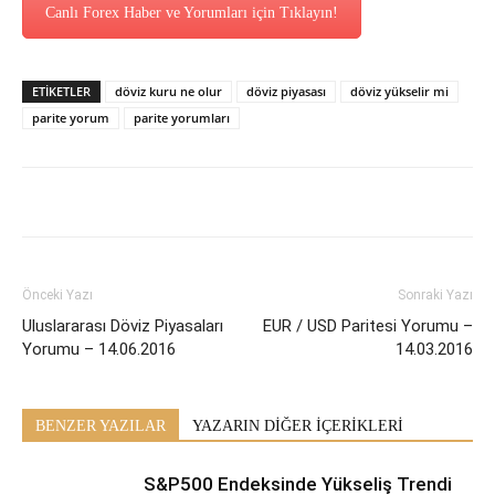
Canlı Forex Haber ve Yorumları için Tıklayın!
ETİKETLER
döviz kuru ne olur
döviz piyasası
döviz yükselir mi
parite yorum
parite yorumları
Önceki Yazı
Sonraki Yazı
Uluslararası Döviz Piyasaları
EUR / USD Paritesi Yorumu –
Yorumu – 14.06.2016
14.03.2016
BENZER YAZILAR
YAZARIN DİĞER İÇERİKLERİ
S&P500 Endeksinde Yükseliş Trendi