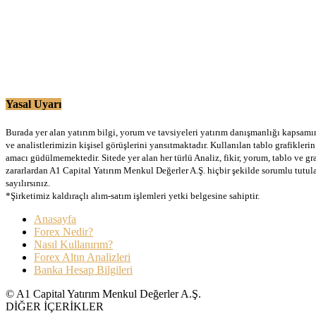
Yasal Uyarı
Burada yer alan yatırım bilgi, yorum ve tavsiyeleri yatırım danışmanlığı kapsamınd
ve analistlerimizin kişisel görüşlerini yansıtmaktadır. Kullanılan tablo grafikler
amacı güdülmemektedir. Sitede yer alan her türlü Analiz, fikir, yorum, tablo ve gr
zararlardan A1 Capital Yatırım Menkul Değerler A.Ş. hiçbir şekilde sorumlu tutu
sayılırsınız.
*Şirketimiz kaldıraçlı alım-satım işlemleri yetki belgesine sahiptir.
Anasayfa
Forex Nedir?
Nasıl Kullanırım?
Forex Altın Analizleri
Banka Hesap Bilgileri
© A1 Capital Yatırım Menkul Değerler A.Ş.
DİĞER İÇERİKLER