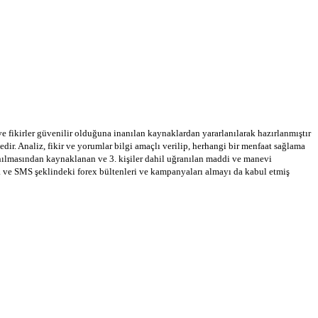
 ve fikirler güvenilir olduğuna inanılan kaynaklardan yararlanılarak hazırlanmıştır
dir. Analiz, fikir ve yorumlar bilgi amaçlı verilip, herhangi bir menfaat sağlama
llanılmasından kaynaklanan ve 3. kişiler dahil uğranılan maddi ve manevi
a ve SMS şeklindeki forex bültenleri ve kampanyaları almayı da kabul etmiş