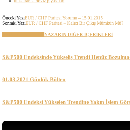
uluslararası döviz piyasaları
Önceki Yazı
EUR / CHF Paritesi Yorumu – 15.01.2015
Sonraki Yazı
EUR / CHF Paritesi – Kalıcı Bir Çıkış Mümkün Mü?
BENZER YAZILAR
YAZARIN DİĞER İÇERİKLERİ
S&P500 Endeksinde Yükseliş Trendi Henüz Bozulma
01.03.2021 Günlük Bülten
S&P500 Endeksi Yükselen Trendine Yakın İşlem Gör