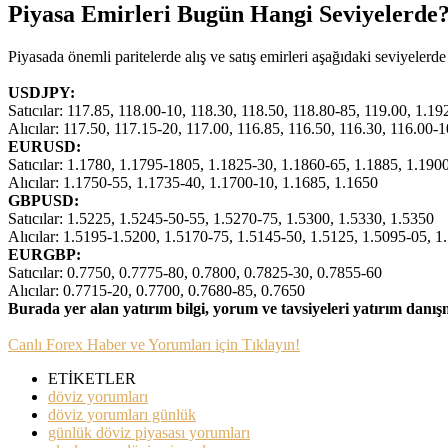
Piyasa Emirleri Bugün Hangi Seviyelerde
Piyasada önemli paritelerde alış ve satış emirleri aşağıdaki seviyeler
USDJPY:
Satıcılar: 117.85, 118.00-10, 118.30, 118.50, 118.80-85, 119.00, 1.1
Alıcılar: 117.50, 117.15-20, 117.00, 116.85, 116.50, 116.30, 116.00-
EURUSD:
Satıcılar: 1.1780, 1.1795-1805, 1.1825-30, 1.1860-65, 1.1885, 1.190
Alıcılar: 1.1750-55, 1.1735-40, 1.1700-10, 1.1685, 1.1650
GBPUSD:
Satıcılar: 1.5225, 1.5245-50-55, 1.5270-75, 1.5300, 1.5330, 1.5350
Alıcılar: 1.5195-1.5200, 1.5170-75, 1.5145-50, 1.5125, 1.5095-05, 1
EURGBP:
Satıcılar: 0.7750, 0.7775-80, 0.7800, 0.7825-30, 0.7855-60
Alıcılar: 0.7715-20, 0.7700, 0.7680-85, 0.7650
Burada yer alan yatırım bilgi, yorum ve tavsiyeleri yatırım danı
Canlı Forex Haber ve Yorumları için Tıklayın!
ETİKETLER
döviz yorumları
döviz yorumları günlük
günlük döviz piyasası yorumları