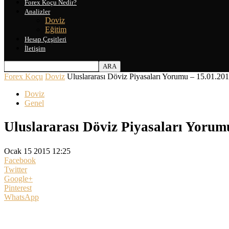
Forex Koçu Nedir?
Analizler
Doviz
Eğitim
Hesap Çeşitleri
İletişim
Forex Koçu
Doviz
Uluslararası Döviz Piyasaları Yorumu – 15.01.20
Doviz
Genel
Uluslararası Döviz Piyasaları Yorum
Ocak 15 2015 12:25
Facebook
Twitter
Google+
Pinterest
WhatsApp