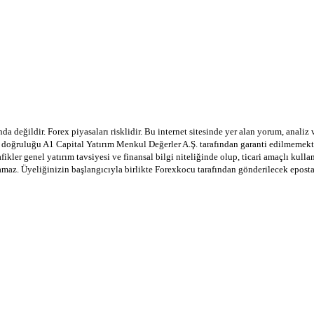
a değildir. Forex piyasaları risklidir. Bu internet sitesinde yer alan yorum, analiz
in doğruluğu A1 Capital Yatırım Menkul Değerler A.Ş. tarafından garanti edilmemekte
afikler genel yatırım tavsiyesi ve finansal bilgi niteliğinde olup, ticari amaçlı ku
lamaz. Üyeliğinizin başlangıcıyla birlikte Forexkocu tarafından gönderilecek epost