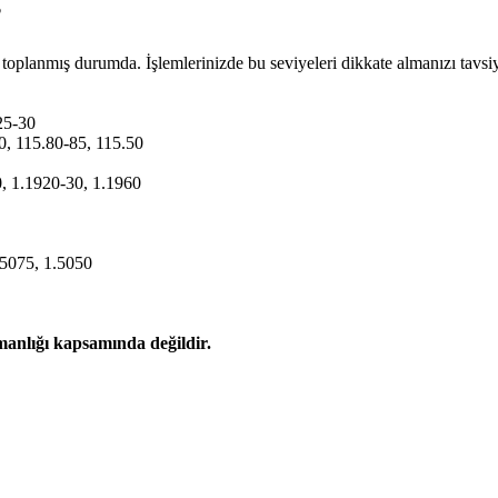
?
de toplanmış durumda. İşlemlerinizde bu seviyeleri dikkate almanızı tavsi
925-30
10, 115.80-85, 115.50
0, 1.1920-30, 1.1960
.5075, 1.5050
şmanlığı kapsamında değildir.