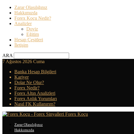
Zarar Olasılığınız
Hakkımızda
Forex Koçu Nedir?
Analizler
Doviz
Eğitim
Hesap Çeşitleri
İletişim
ARA
7 Ağustos 2026 Cuma
Banka Hesap Bilgileri
Kariyer
Dolar Ne Olur?
Forex Nedir?
Forex Altın Analizleri
Forex Anlık Yorumları
Nasıl FK Kullanırım?
Forex Koçu
Zarar Olasılığınız
Hakkımızda