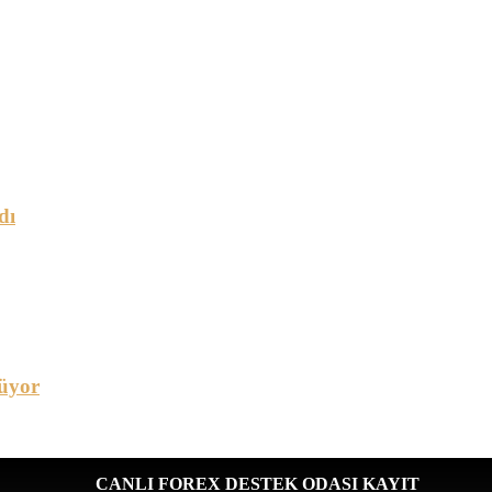
dı
üyor
CANLI FOREX DESTEK ODASI KAYIT