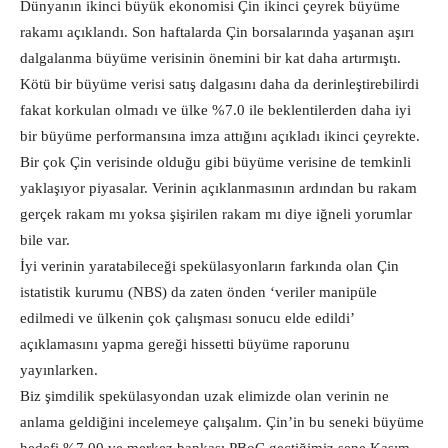
Dünyanın ikinci büyük ekonomisi Çin ikinci çeyrek büyüme
rakamı açıklandı. Son haftalarda Çin borsalarında yaşanan aşırı
dalgalanma büyüme verisinin önemini bir kat daha artırmıştı.
Kötü bir büyüme verisi satış dalgasını daha da derinleştirebilirdi
fakat korkulan olmadı ve ülke %7.0 ile beklentilerden daha iyi
bir büyüme performansına imza attığını açıkladı ikinci çeyrekte.
Bir çok Çin verisinde olduğu gibi büyüme verisine de temkinli
yaklaşıyor piyasalar. Verinin açıklanmasının ardından bu rakam
gerçek rakam mı yoksa şişirilen rakam mı diye iğneli yorumlar
bile var.
İyi verinin yaratabileceği spekülasyonların farkında olan Çin
istatistik kurumu (NBS) da zaten önden ‘veriler manipüle
edilmedi ve ülkenin çok çalışması sonucu elde edildi’
açıklamasını yapma gereği hissetti büyüme raporunu
yayınlarken.
Biz şimdilik spekülasyondan uzak elimizde olan verinin ne
anlama geldiğini incelemeye çalışalım. Çin’in bu seneki büyüme