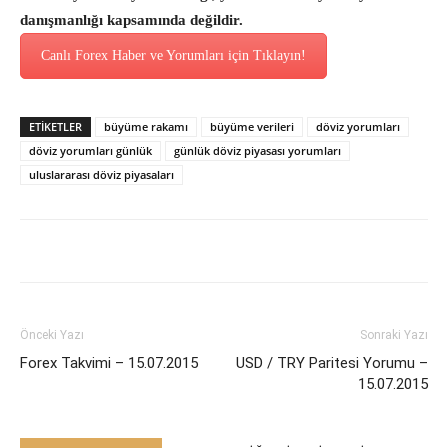
danışmanlığı kapsamında değildir.
Canlı Forex Haber ve Yorumları için Tıklayın!
ETİKETLER
büyüme rakamı
büyüme verileri
döviz yorumları
döviz yorumları günlük
günlük döviz piyasası yorumları
uluslararası döviz piyasaları
Önceki Yazı
Sonraki Yazı
Forex Takvimi – 15.07.2015
USD / TRY Paritesi Yorumu –
15.07.2015