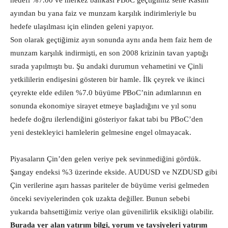
hedefi %7.00 ve merkez bankası PBoC geçtiğimiz sene Kasım
ayından bu yana faiz ve munzam karşılık indirimleriyle bu
hedefe ulaşılması için elinden geleni yapıyor.
Son olarak geçtiğimiz ayın sonunda aynı anda hem faiz hem de
munzam karşılık indirmişti, en son 2008 krizinin tavan yaptığı
sırada yapılmıştı bu.
Şu andaki durumun vehametini ve Çinli
yetkililerin endişesini gösteren bir hamle. İlk çeyrek ve ikinci
çeyrekte elde edilen %7.0 büyüme PBoC’nin adımlarının en
sonunda ekonomiye sirayet etmeye başladığını ve yıl sonu
hedefe doğru ilerlendiğini gösteriyor fakat tabi bu PBoC’den
yeni destekleyici hamlelerin gelmesine engel olmayacak.
Piyasaların Çin’den gelen veriye pek sevinmediğini gördük.
Şangay endeksi %3 üzerinde ekside. AUDUSD ve NZDUSD gibi
Çin verilerine aşırı hassas pariteler de büyüme verisi gelmeden
önceki seviyelerinden çok uzakta değiller. Bunun sebebi
yukarıda bahsettiğimiz veriye olan güvenilirlik eksikliği olabilir.
Burada yer alan yatırım bilgi, yorum ve tavsiyeleri yatırım