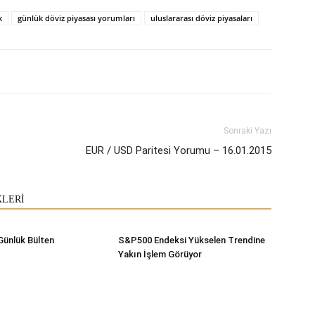
k
günlük döviz piyasası yorumları
uluslararası döviz piyasaları
Sonraki Yazı
EUR / USD Paritesi Yorumu – 16.01.2015
KLERİ
Günlük Bülten
S&P500 Endeksi Yükselen Trendine
Yakın İşlem Görüyor