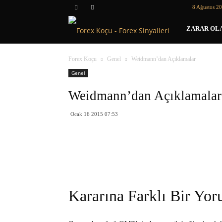
8 Ağustos 2
Forex
ZARAR OLA
Koçu
Forex Koçu
Genel
Weidmann’dan Açıklamalar
Genel
Weidmann’dan Açıklamalar
Ocak 16 2015 07:53
Kararına Farklı Bir Yo