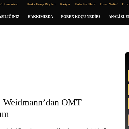
026 Cumartesi
Banka Hesap Bilgileri
Kariyer
Dolar Ne Olur?
Forex Nedir?
Forex
SILIĞINIZ
HAKKIMIZDA
FOREX KOÇU NEDIR?
ANALIZLE
Weidmann’dan OMT
rum