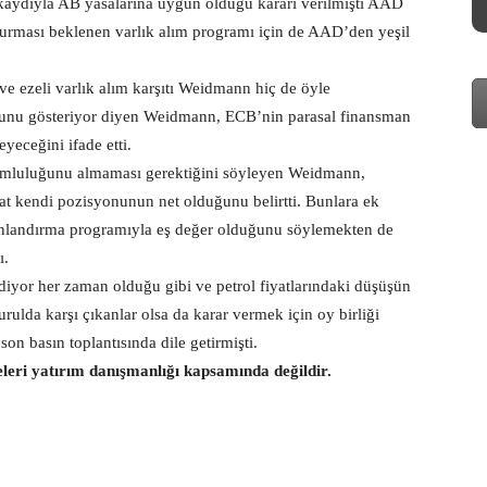
kaydıyla AB yasalarına uygun olduğu kararı verilmişti AAD
urması beklenen varlık alım programı için de AAD’den yeşil
e ezeli varlık alım karşıtı Weidmann hiç de öyle
ğunu gösteriyor diyen Weidmann, ECB’nin parasal finansman
eceğini ifade etti.
orumluluğunu almaması gerektiğini söyleyen Weidmann,
kat kendi pozisyonunun net olduğunu belirtti. Bunlara ek
anlandırma programıyla eş değer olduğunu söylemekten de
ı.
iyor her zaman olduğu gibi ve petrol fiyatlarındaki düşüşün
urulda karşı çıkanlar olsa da karar vermek için oy birliği
on basın toplantısında dile getirmişti.
eleri yatırım danışmanlığı kapsamında değildir.