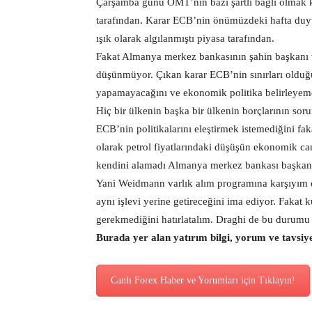
Çarşamba günü OMT’nin bazı şartlı bağlı olmak 
tarafından. Karar ECB’nin önümüzdeki hafta duy
ışık olarak algılanmıştı piyasa tarafından.
Fakat Almanya merkez bankasının şahin başkanı v
düşünmüyor. Çıkan karar ECB’nin sınırları oldu
yapamayacağını ve ekonomik politika belirleyemey
Hiç bir ülkenin başka bir ülkenin borçlarının s
ECB’nin politikalarını eleştirmek istemediğini fa
olarak petrol fiyatlarındaki düşüşün ekonomik c
kendini alamadı Almanya merkez bankası başkan
Yani Weidmann varlık alım programına karşıyım d
aynı işlevi yerine getireceğini ima ediyor. Fakat k
gerekmediğini hatırlatalım. Draghi de bu durumu s
Burada yer alan yatırım bilgi, yorum ve tavsiy
Canlı Forex Haber ve Yorumları için Tıklayın!