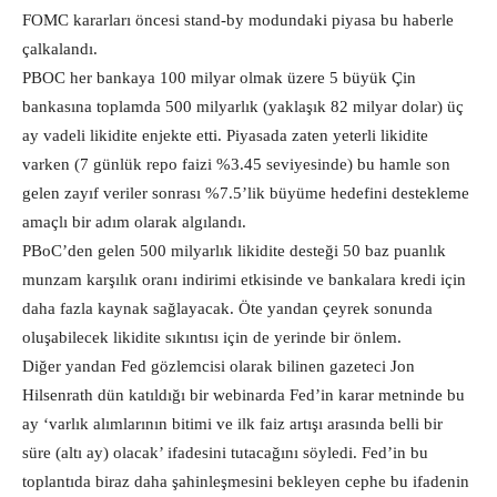
FOMC kararları öncesi stand-by modundaki piyasa bu haberle
çalkalandı.
PBOC her bankaya 100 milyar olmak üzere 5 büyük Çin
bankasına toplamda 500 milyarlık (yaklaşık 82 milyar dolar) üç
ay vadeli likidite enjekte etti. Piyasada zaten yeterli likidite
varken (7 günlük repo faizi %3.45 seviyesinde) bu hamle son
gelen zayıf veriler sonrası %7.5’lik büyüme hedefini destekleme
amaçlı bir adım olarak algılandı.
PBoC’den gelen 500 milyarlık likidite desteği 50 baz puanlık
munzam karşılık oranı indirimi etkisinde ve bankalara kredi için
daha fazla kaynak sağlayacak. Öte yandan çeyrek sonunda
oluşabilecek likidite sıkıntısı için de yerinde bir önlem.
Diğer yandan Fed gözlemcisi olarak bilinen gazeteci Jon
Hilsenrath dün katıldığı bir webinarda Fed’in karar metninde bu
ay ‘varlık alımlarının bitimi ve ilk faiz artışı arasında belli bir
süre (altı ay) olacak’ ifadesini tutacağını söyledi. Fed’in bu
toplantıda biraz daha şahinleşmesini bekleyen cephe bu ifadenin