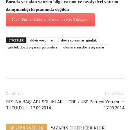
Burada yer alan yatırım bilgi, yorum ve tavsiyeleri yatırım
danışmanlığı kapsamında değildir.
Canlı Forex Haber ve Yorumları için Tıklayın!
ETİKETLER
döviz yorumları
döviz yorumları günlük
günlük döviz piyasası yorumları
uluslararası döviz piyasaları
Önceki Yazı
Sonraki Yazı
FIRTINA BAŞLADI, SOLUKLAR
GBP / USD Paritesi Yorumu –
TUTULDU! – 17.09.2014
17.09.2014
BENZER YAZILAR
YAZARIN DİĞER İÇERİKLERİ