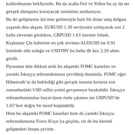
kaldırılmasını bekliyordu. Bu da acaba Fed ve Yellen bu ay da mı
gevşek duruşunu koruyacak sorularını sorduruyor.
Bu iki gelişmenin üst üste gelmesiyle hızlı bir dolar satış dalgası
yaşandı dün akşam. EURUSD 1.30 seviyesini zorlayarak son 2
hafta zirvesini görürken, GBPUSD 1.63 üzerine fırladı.
Kuşkusuz Çin haberine en çok sevinen AUDUSD ise 0.91
üzerinde aldı soluğu ve USDTRY bu hafta ilk kez 2.20 altını
gördü.
Piyasanın tüm dikkati artık bu akşamki FOMC kararları ve
yarınki İskoçya referandumuna çevrilmiş durumda. FOMC eğer
Hilsenrath’ın da beklediği gibi gevşek tonunu korursa son
zamanlardaki USD rallisi yerini gevşemeye bırakabilir. İskoçya
referandumundan hayırcıların önde çıkması ise GBPUSD’de
1.65’lere doğru bir trend başlatabilir.
Hem bu akşamki FOMC kararları hem de yarınki İskoçya
referandumunu Forex Koçu’ya geçirin, siz de bu önemli
gelişmeleri fırsata çevirin.