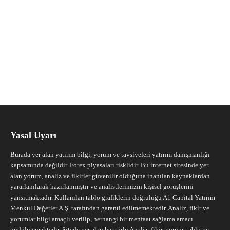
Yasal Uyarı
Burada yer alan yatırım bilgi, yorum ve tavsiyeleri yatırım danışmanlığı
kapsamında değildir. Forex piyasaları risklidir. Bu internet sitesinde yer
alan yorum, analiz ve fikirler güvenilir olduğuna inanılan kaynaklardan
yararlanılarak hazırlanmıştır ve analistlerimizin kişisel görüşlerini
yansıtmaktadır. Kullanılan tablo grafiklerin doğruluğu A1 Capital Yatırım
Menkul Değerler A.Ş. tarafından garanti edilmemektedir. Analiz, fikir ve
yorumlar bilgi amaçlı verilip, herhangi bir menfaat sağlama amacı
güdülmemektedir. Sitede yer alan her türlü Analiz, fikir, yorum, tablo ve