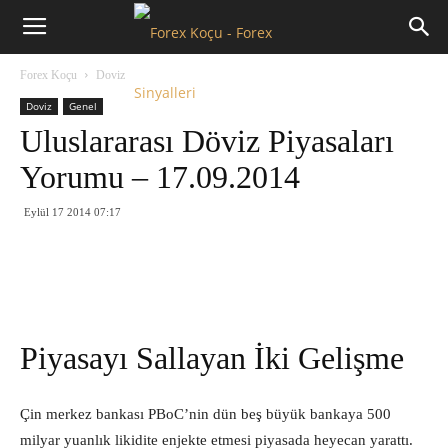
Forex
Forex Koçu
Doviz
Koçu
Doviz
Genel
Uluslararası Döviz Piyasaları
Yorumu – 17.09.2014
Eylül 17 2014 07:17
Piyasayı Sallayan İki Gelişme
Çin merkez bankası PBoC’nin dün beş büyük bankaya 500
milyar yuanlık likidite enjekte etmesi piyasada heyecan yarattı.