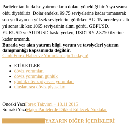
Pariteler tarafında ise yatırımcıların dolara yöneldiği bir Asya seansı
oldu diyebiliriz. Dolar endeksi 99.75 seviyelerine kadar tırmanarak
son yedi ayın en yüksek seviyelerini görürken ALTIN neredeyse altı
yıl sonra ilk kez 1065 seviyesinin altını gördü. GBPUSD,
EURUSD ve AUDUSD baskı yerken, USDTRY 2.8750 üzerine
kadar tırmandı.
Burada yer alan yatırım bilgi, yorum ve tavsiyeleri yatırım
danışmanlığı kapsamında değildir.
Canlı Forex Haber ve Yorumları için Tıklayın!
ETİKETLER
döviz yorumları
döviz yorumları günlük
günlük döviz piyasası yorumları
uluslararası döviz piyasaları
Önceki Yazı
Forex Takvimi – 18.11.2015
Sonraki Yazı
Major Paritelerde Dikkat Edilecek Noktalar
BENZER YAZILAR
YAZARIN DİĞER İÇERİKLERİ