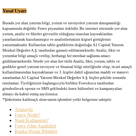
Yasal Uyarı
Burada yer alan yatırım bilgi, yorum ve tavsiyeleri yatırım danışmanlığı
kapsamında değildir. Forex piyasaları risklidir. Bu internet sitesinde yer alan
yorum, analiz ve fikirler güvenilir olduğuna inanılan kaynaklardan
yararlanılarak hazırlanmıştır ve analistlerimizin kişisel görüşlerini
yansıtmaktadır. Kullanılan tablo grafiklerin doğruluğu A1 Capital Yatırım
Menkul Değerler A.Ş. tarafından garanti edilmemektedir. Analiz, fikir ve
yorumlar bilgi amaçlı verilip, herhangi bir menfaat sağlama amacı
güdülmemektedir. Sitede yer alan her türlü Analiz, fikir, yorum, tablo ve
grafikler genel yatırım tavsiyesi ve finansal bilgi niteliğinde olup, ticari amaçlı
kullanılmasından kaynaklanan ve 3. kişiler dahil uğranılan maddi ve manevi
zararlardan A1 Capital Yatırım Menkul Değerler A.Ş. hiçbir şekilde sorumlu
tutulamaz. Üyeliğinizin başlangıcıyla birlikte Forexkocu tarafından
gönderilecek eposta ve SMS şeklindeki forex bültenleri ve kampanyaları
almayı da kabul etmiş sayılırsınız.
*Şirketimiz kaldıraçlı alım-satım işlemleri yetki belgesine sahiptir.
Anasayfa
Forex Nedir?
Nasıl Kullanırım?
Forex Altın Analizleri
Banka Hesap Bilgileri