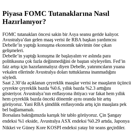
Piyasa FOMC Tutanaklarına Nasıl
Hazırlanıyor?
FOMC tutanakları öncesi sakin bir Asya seansı geride kalıyor.
Avustralya’dan gelen maaş verisi ile RBA başkan yardımcısı
Debelle’in yaptığı konuşma ekonomik takvimin öne çıkan
gelişmeleri.
Debelle’in yaptığı konuşma ile başlayalım ve aslında para
politikasına çok fazla değinmediğini de baştan söyleyelim. Fed’in
faiz artışı için hazırlanmalıyız diyen Debelle, yatırımcıların yuana
vekalen ellerinde Avustralya doları tuttuklarına inanmadığını
söyledi.
Saat 2.30’da açıklanan çeyreklik maaşlar verisi ise maaşların üçüncü
çeyrekte çeyreklik bazda %0.6, yıllık bazda %2.3 arttığını
gösteriyor. Avustralya’nın enflasyona ihtiyacı var fakat hem yıllık
hem çeyreklik bazda önceki dönemle aynı oranda bir artış
görüyoruz. Yani RBA şimdilik enflasyonda artış için maaşlara pek
bel bağlamamalı.
Borsalara baktığımızda karışık bir tablo görüyoruz. Çin Şangay
endeksi %1 ekside,
Avustralya ASX endeksi %0.29 artıda,
Japonya
Nikkei ve Güney Kore KOSPI endeksi yatay bir seans geçirdiler.