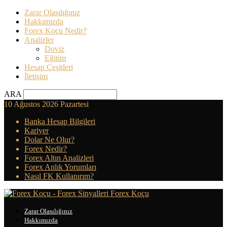
Zarar Olasılığınız
Hakkımızda
Forex Koçu Nedir?
Analizler
Doviz
Eğitim
Hesap Çeşitleri
İletişim
ARA
10 Ağustos 2026 Pazartesi
Banka Hesap Bilgileri
Kariyer
Dolar Ne Olur?
Forex Nedir?
Forex Altın Analizleri
Forex Anlık Yorumları
Nasıl FK Kullanırım?
Forex Koçu
Zarar Olasılığınız
Hakkımızda