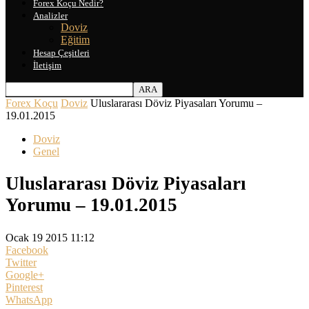
Forex Koçu Nedir?
Analizler
Doviz
Eğitim
Hesap Çeşitleri
İletişim
Forex Koçu
Doviz
Uluslararası Döviz Piyasaları Yorumu –
19.01.2015
Doviz
Genel
Uluslararası Döviz Piyasaları
Yorumu – 19.01.2015
Ocak 19 2015 11:12
Facebook
Twitter
Google+
Pinterest
WhatsApp