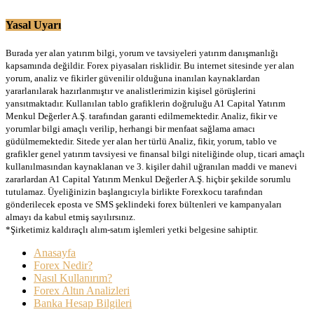
Yasal Uyarı
Burada yer alan yatırım bilgi, yorum ve tavsiyeleri yatırım danışmanlığı
kapsamında değildir. Forex piyasaları risklidir. Bu internet sitesinde yer alan
yorum, analiz ve fikirler güvenilir olduğuna inanılan kaynaklardan
yararlanılarak hazırlanmıştır ve analistlerimizin kişisel görüşlerini
yansıtmaktadır. Kullanılan tablo grafiklerin doğruluğu A1 Capital Yatırım
Menkul Değerler A.Ş. tarafından garanti edilmemektedir. Analiz, fikir ve
yorumlar bilgi amaçlı verilip, herhangi bir menfaat sağlama amacı
güdülmemektedir. Sitede yer alan her türlü Analiz, fikir, yorum, tablo ve
grafikler genel yatırım tavsiyesi ve finansal bilgi niteliğinde olup, ticari amaçlı
kullanılmasından kaynaklanan ve 3. kişiler dahil uğranılan maddi ve manevi
zararlardan A1 Capital Yatırım Menkul Değerler A.Ş. hiçbir şekilde sorumlu
tutulamaz. Üyeliğinizin başlangıcıyla birlikte Forexkocu tarafından
gönderilecek eposta ve SMS şeklindeki forex bültenleri ve kampanyaları
almayı da kabul etmiş sayılırsınız.
*Şirketimiz kaldıraçlı alım-satım işlemleri yetki belgesine sahiptir.
Anasayfa
Forex Nedir?
Nasıl Kullanırım?
Forex Altın Analizleri
Banka Hesap Bilgileri