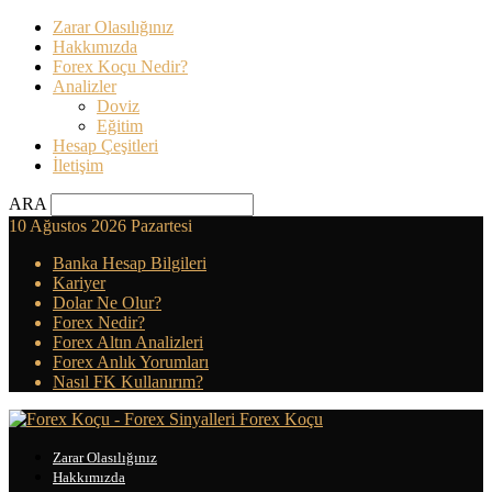
Zarar Olasılığınız
Hakkımızda
Forex Koçu Nedir?
Analizler
Doviz
Eğitim
Hesap Çeşitleri
İletişim
ARA
10 Ağustos 2026 Pazartesi
Banka Hesap Bilgileri
Kariyer
Dolar Ne Olur?
Forex Nedir?
Forex Altın Analizleri
Forex Anlık Yorumları
Nasıl FK Kullanırım?
Forex Koçu
Zarar Olasılığınız
Hakkımızda