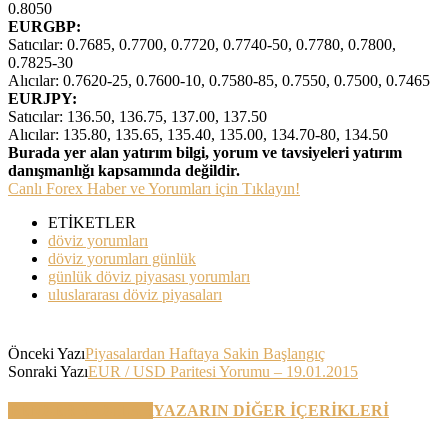
0.8050
EURGBP:
Satıcılar: 0.7685, 0.7700, 0.7720, 0.7740-50, 0.7780, 0.7800,
0.7825-30
Alıcılar: 0.7620-25, 0.7600-10, 0.7580-85, 0.7550, 0.7500, 0.7465
EURJPY:
Satıcılar: 136.50, 136.75, 137.00, 137.50
Alıcılar: 135.80, 135.65, 135.40, 135.00, 134.70-80, 134.50
Burada yer alan yatırım bilgi, yorum ve tavsiyeleri yatırım
danışmanlığı kapsamında değildir.
Canlı Forex Haber ve Yorumları için Tıklayın!
ETİKETLER
döviz yorumları
döviz yorumları günlük
günlük döviz piyasası yorumları
uluslararası döviz piyasaları
Önceki Yazı
Piyasalardan Haftaya Sakin Başlangıç
Sonraki Yazı
EUR / USD Paritesi Yorumu – 19.01.2015
BENZER YAZILAR
YAZARIN DİĞER İÇERİKLERİ