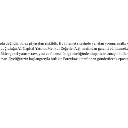
a değildir. Forex piyasaları risklidir. Bu internet sitesinde yer alan yorum, analiz
in doğruluğu A1 Capital Yatırım Menkul Değerler A.Ş. tarafından garanti edilmemekte
afikler genel yatırım tavsiyesi ve finansal bilgi niteliğinde olup, ticari amaçlı ku
lamaz. Üyeliğinizin başlangıcıyla birlikte Forexkocu tarafından gönderilecek epost