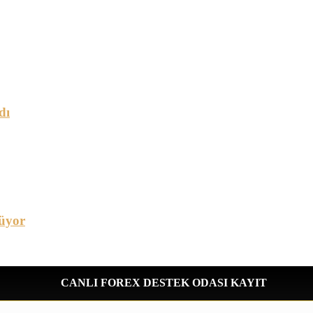
dı
üyor
CANLI FOREX DESTEK ODASI KAYIT