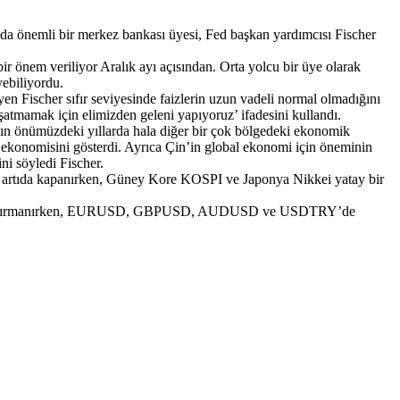
zda önemli bir merkez bankası üyesi, Fed başkan yardımcısı Fischer
ir önem veriliyor Aralık ayı açısından. Orta yolcu bir üye olarak
yebiliyordu.
yen Fischer sıfır seviyesinde faizlerin uzun vadeli normal olmadığını
aşatmamak için elimizden geleni yapıyoruz’ ifadesini kullandı.
ın önümüzdeki yıllarda hala diğer bir çok bölgedeki ekonomik
 ekonomisini gösterdi. Ayrıca Çin’in global ekonomi için öneminin
ni söyledi Fischer.
artıda kapanırken, Güney Kore KOSPI ve Japonya Nikkei yatay bir
6 üzerine tırmanırken, EURUSD, GBPUSD, AUDUSD ve USDTRY’de