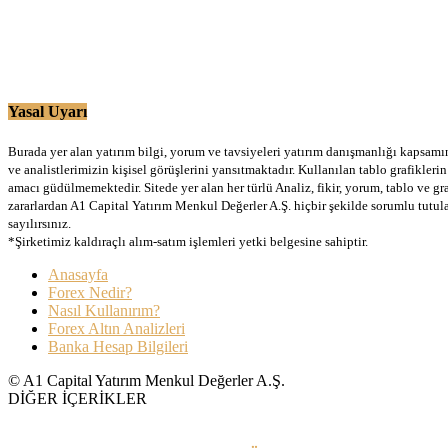
Yasal Uyarı
Burada yer alan yatırım bilgi, yorum ve tavsiyeleri yatırım danışmanlığı kapsamınd
ve analistlerimizin kişisel görüşlerini yansıtmaktadır. Kullanılan tablo grafikler
amacı güdülmemektedir. Sitede yer alan her türlü Analiz, fikir, yorum, tablo ve gr
zararlardan A1 Capital Yatırım Menkul Değerler A.Ş. hiçbir şekilde sorumlu tutu
sayılırsınız.
*Şirketimiz kaldıraçlı alım-satım işlemleri yetki belgesine sahiptir.
Anasayfa
Forex Nedir?
Nasıl Kullanırım?
Forex Altın Analizleri
Banka Hesap Bilgileri
© A1 Capital Yatırım Menkul Değerler A.Ş.
DİĞER İÇERİKLER