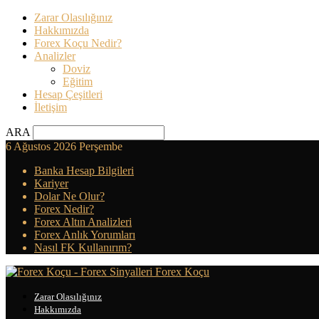
Zarar Olasılığınız
Hakkımızda
Forex Koçu Nedir?
Analizler
Doviz
Eğitim
Hesap Çeşitleri
İletişim
ARA
6 Ağustos 2026 Perşembe
Banka Hesap Bilgileri
Kariyer
Dolar Ne Olur?
Forex Nedir?
Forex Altın Analizleri
Forex Anlık Yorumları
Nasıl FK Kullanırım?
Forex Koçu
Zarar Olasılığınız
Hakkımızda