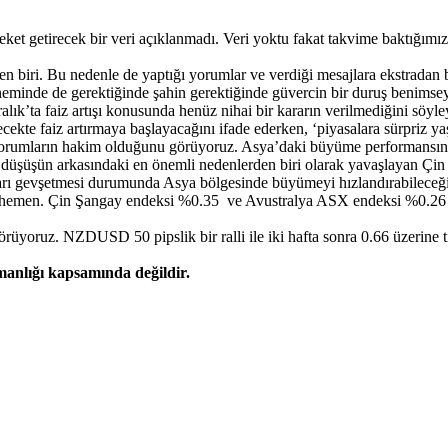
et getirecek bir veri açıklanmadı. Veri yoktu fakat takvime baktığımı
en biri. Bu nedenle de yaptığı yorumlar ve verdiği mesajlara ekstradan b
neminde de gerektiğinde şahin gerektiğinde güvercin bir duruş benimse
lık’ta faiz artışı konusunda henüz nihai bir kararın verilmediğini söyle
cekte faiz artırmaya başlayacağını ifade ederken, ‘piyasalara sürpriz y
 yorumların hakim olduğunu görüyoruz. Asya’daki büyüme performansın
i düşüşün arkasındaki en önemli nedenlerden biri olarak yavaşlayan Çin
maları gevşetmesi durumunda Asya bölgesinde büyümeyi hızlandırabileceği
m hemen. Çin Şangay endeksi %0.35 ve Avustralya ASX endeksi %0.26 
ket görüyoruz. NZDUSD 50 pipslik bir ralli ile iki hafta sonra 0.6
şmanlığı kapsamında değildir.