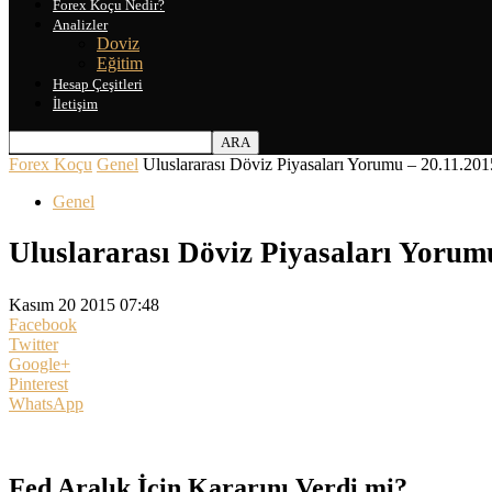
Forex Koçu Nedir?
Analizler
Doviz
Eğitim
Hesap Çeşitleri
İletişim
Forex Koçu
Genel
Uluslararası Döviz Piyasaları Yorumu – 20.11.201
Genel
Uluslararası Döviz Piyasaları Yorum
Kasım 20 2015 07:48
Facebook
Twitter
Google+
Pinterest
WhatsApp
Fed Aralık İçin Kararını Verdi mi?