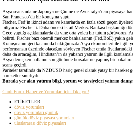
Asya seansında ne Japonya ne Çin ne de Avustralya’dan piyasaya harek
San Francisco’da bir konuşma yaptı.
Fischer, Fed’in ikinci adamı ve kararlarda en fazla sözü geçen üyelerd
biliyoruz Fischer’i. Daha önceki İsrail Merkez Bankası başkanlığı dö
Gece yaptığı açıklamalarda da yine orta yolcu bir tutum görüyoruz. Ara
belirtti. Fischer bazı önemli merkez bankalarının (Fed,BoE) yakın gele
Konuşmanın geri kalanında baktığımızda Asya ekonomileri ile ilgili
performansın üzerinde olacağını söyleyen Fischer emtia fiyatlarındak
daha da artacağını, Hindistan’ın da yabancı yatırım ile ilgili kısıtla
Asya demişken haftanın son gününde borsalar ne yapmış bir bakalı
seans geçirdi.
Pariteler tarafında da NZDUSD hariç genel olarak yatay bir hare
hareketler sınırlıydı.
Burada yer alan yatırım bilgi, yorum ve tavsiyeleri yatırım danı
Canlı Forex Haber ve Yorumları için Tıklayın!
ETİKETLER
döviz yorumları
döviz yorumları günlük
günlük döviz piyasası yorumları
uluslararası döviz piyasaları