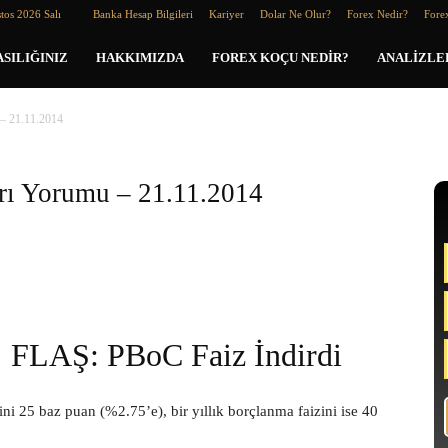
tos 2026 Salı
Banka Hesap Bilgileri
Kariyer
Dolar Ne Olur?
Forex Nedir?
Forex
SILIĞINIZ
HAKKIMIZDA
FOREX KOÇU NEDIR?
ANALIZLE
 – 21.11.2014
arı Yorumu – 21.11.2014
FLAŞ: PBoC Faiz İndirdi
i 25 baz puan (%2.75’e), bir yıllık borçlanma faizini ise 40