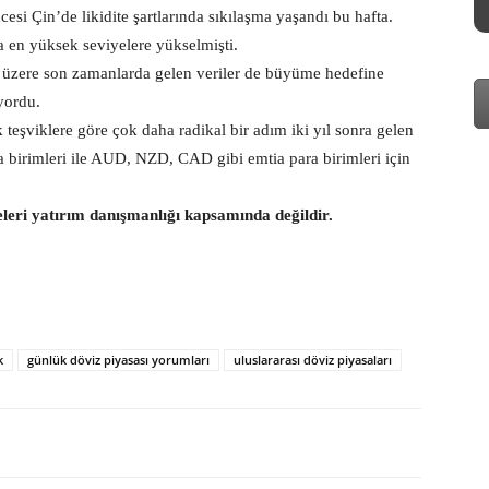
si Çin’de likidite şartlarında sıkılaşma yaşandı bu hafta.
a en yüksek seviyelere yükselmişti.
 üzere son zamanlarda gelen veriler de büyüme hedefine
yordu.
 teşviklere göre çok daha radikal bir adım iki yıl sonra gelen
a birimleri ile AUD, NZD, CAD gibi emtia para birimleri için
eleri yatırım danışmanlığı kapsamında değildir.
k
günlük döviz piyasası yorumları
uluslararası döviz piyasaları