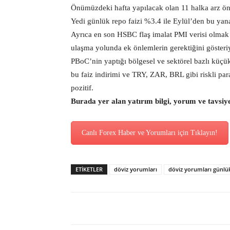
Önümüzdeki hafta yapılacak olan 11 halka arz önce
Yedi günlük repo faizi %3.4 ile Eylül’den bu yan
Ayrıca en son HSBC flaş imalat PMI verisi olmak
ulaşma yolunda ek önlemlerin gerektiğini gösteri
PBoC’nin yaptığı bölgesel ve sektörel bazlı küçük
bu faiz indirimi ve TRY, ZAR, BRL gibi riskli par
pozitif.
Burada yer alan yatırım bilgi, yorum ve tavsiy
Canlı Forex Haber ve Yorumları için Tıklayın!
ETİKETLER
döviz yorumları
döviz yorumları günlü