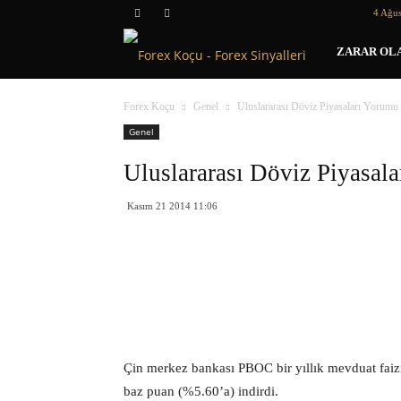
4 Ağus
Forex
ZARAR OLA
Koçu
Forex Koçu
Genel
Uluslararası Döviz Piyasaları Yorumu
Genel
Uluslararası Döviz Piyasal
Kasım 21 2014 11:06
Çin merkez bankası PBOC bir yıllık mevduat faizin
baz puan (%5.60’a) indirdi.