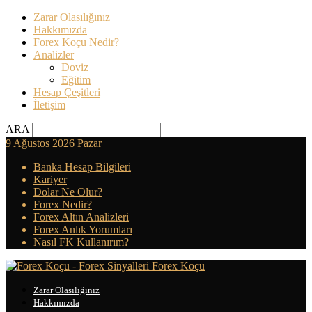
Zarar Olasılığınız
Hakkımızda
Forex Koçu Nedir?
Analizler
Doviz
Eğitim
Hesap Çeşitleri
İletişim
ARA
9 Ağustos 2026 Pazar
Banka Hesap Bilgileri
Kariyer
Dolar Ne Olur?
Forex Nedir?
Forex Altın Analizleri
Forex Anlık Yorumları
Nasıl FK Kullanırım?
Forex Koçu
Zarar Olasılığınız
Hakkımızda