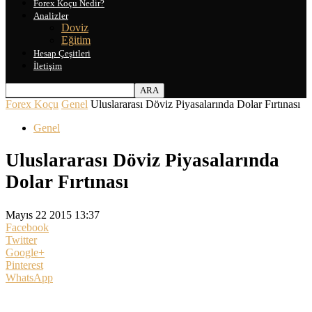
Forex Koçu Nedir?
Analizler
Doviz
Eğitim
Hesap Çeşitleri
İletişim
Forex Koçu
Genel
Uluslararası Döviz Piyasalarında Dolar Fırtınası
Genel
Uluslararası Döviz Piyasalarında
Dolar Fırtınası
Mayıs 22 2015 13:37
Facebook
Twitter
Google+
Pinterest
WhatsApp