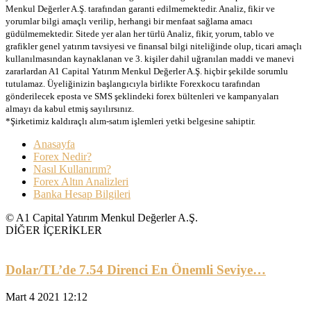
Menkul Değerler A.Ş. tarafından garanti edilmemektedir. Analiz, fikir ve
yorumlar bilgi amaçlı verilip, herhangi bir menfaat sağlama amacı
güdülmemektedir. Sitede yer alan her türlü Analiz, fikir, yorum, tablo ve
grafikler genel yatırım tavsiyesi ve finansal bilgi niteliğinde olup, ticari amaçlı
kullanılmasından kaynaklanan ve 3. kişiler dahil uğranılan maddi ve manevi
zararlardan A1 Capital Yatırım Menkul Değerler A.Ş. hiçbir şekilde sorumlu
tutulamaz. Üyeliğinizin başlangıcıyla birlikte Forexkocu tarafından
gönderilecek eposta ve SMS şeklindeki forex bültenleri ve kampanyaları
almayı da kabul etmiş sayılırsınız.
*Şirketimiz kaldıraçlı alım-satım işlemleri yetki belgesine sahiptir.
Anasayfa
Forex Nedir?
Nasıl Kullanırım?
Forex Altın Analizleri
Banka Hesap Bilgileri
© A1 Capital Yatırım Menkul Değerler A.Ş.
DİĞER İÇERİKLER
Dolar/TL’de 7.54 Direnci En Önemli Seviye…
Mart 4 2021 12:12