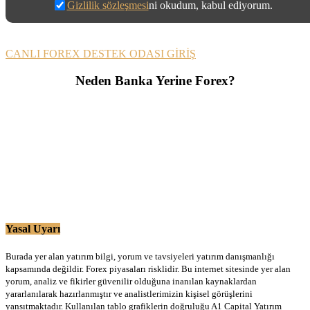
Gizlilik sözleşmesi
ni okudum, kabul ediyorum.
CANLI FOREX DESTEK ODASI GİRİŞ
Neden Banka Yerine Forex?
Yasal Uyarı
Burada yer alan yatırım bilgi, yorum ve tavsiyeleri yatırım danışmanlığı
kapsamında değildir. Forex piyasaları risklidir. Bu internet sitesinde yer alan
yorum, analiz ve fikirler güvenilir olduğuna inanılan kaynaklardan
yararlanılarak hazırlanmıştır ve analistlerimizin kişisel görüşlerini
yansıtmaktadır. Kullanılan tablo grafiklerin doğruluğu A1 Capital Yatırım