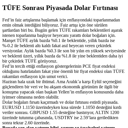
TÜFE Sonrası Piyasada Dolar Fırtınası
Fed’in faiz artışlarına başlamak için enflasyondaki toparlanmadan
emin olmak istediğini biliyoruz. Faiz artışı için öne sürülen
şartlardan biri bu. Bugün gelen TÜFE rakamları beklentileri aşarak
istenen toparlanma başlıyor heyecanı yarattı dolar boğaları için.
Manşet TÜFE aylık bazda %0.1 ile beklentide, yıllık bazda ise
%-0.2 ile beklenti altı kaldı fakat asıl heyecan veren çekirdek
versiyonlar. Aylık bazda %0.3 ile son bir yılın en yüksek seviyesinde
ve beklenti üzeri, yıllık bazda da %1.8 ile yine beklentiden daha iyi
bir çekirdek TÜFE görüyoruz.
Fed’in tercih ettiği enflasyon göstergelerinin PCE fiyat endeksi
olduğunu hatırlatalım fakat yine önemli bir fiyat endeksi olan TÜFE
rakamları enflasyon için umut verici.
Haziran hala uzak bir ihtimal. Ama Aralık’a karşı Eylül seçeneğini
güçlendiren bir veri ve bu akşam ekonomik görünüm ile ilgili bir
konuşma yapacak olan başkan Yellen’in enflasyon konusunda daha
iyimser olmasına neden olabilir.
Dolar boğaları fırsatı kaçırmadı ve dolar fırtınası estirdi piyasada.
EURUSD 1.1150 üzerindeyken kısa sürede 1.1050 desteğini kırdı
veriler sonrası. GBPUSD 1.55 desteğine bastırıyor, ALTIN 1200
üzerinde tutunma çabasında, USDTRY ise 2.59’lara geriledikten
sonra tekrar 2.60 üzerinde.
Burada yer alan yatırım bilgi, yorum ve tavsiyeleri yatırım