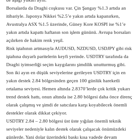
de aşağı yukarı aynı.
Borsalarda da Draghi coşkusu var. Çin Şangay %1.3 artıda an
itibariyle. Japonya Nikkei %2.5’e yakın artıda kapanırken,
Avustralya ASX %1.5 üzerinde, Güney Kore KOSPI ise %1’e
yakın artıda kapattı haftanın son işlem gününü. Avrupa borsaları
açılırken de hakim renk yeşil.
Risk iştahının artmasıyla AUDUSD, NZDUSD, USDJPY gibi risk
iştahına duyarlı paritelerin keyfi yerinde. USDTRY tarafında da
Draghi iyimserliği seçim kaygılarını şimdilik unutturmuş gibi.
Son iki ayın en düşük seviyelerine gerileyen USDTRY için en
yakın destek 2.84 bölgesinden geçen 100 günlük hareketli
ortalama seviyesi. Hemen altında 2.8370’lerde çok kritik yukarı
trend destek hattı, onun altında ise 2.80 bölgesi daha önce direnç
olarak çalışmış ve şimdi de satıcılara karşı koyabilecek önemli
destekler olarak dikkat çekiyor.
USDTRY 2.84 – 2.80 bölgesi üst üste yığılan önemli teknik
seviyeler nedeniyle kalın destek olarak çalışacak önümüzdeki
günlerde. Yani dolar üzerindeki baskı kısa vadede devam