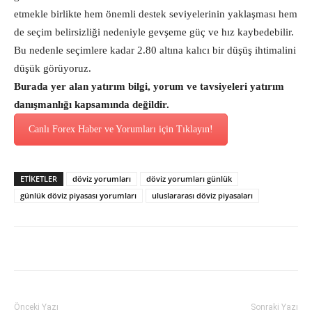
etmekle birlikte hem önemli destek seviyelerinin yaklaşması hem
de seçim belirsizliği nedeniyle gevşeme güç ve hız kaybedebilir.
Bu nedenle seçimlere kadar 2.80 altına kalıcı bir düşüş ihtimalini
düşük görüyoruz.
Burada yer alan yatırım bilgi, yorum ve tavsiyeleri yatırım
danışmanlığı kapsamında değildir.
Canlı Forex Haber ve Yorumları için Tıklayın!
ETİKETLER
döviz yorumları
döviz yorumları günlük
günlük döviz piyasası yorumları
uluslararası döviz piyasaları
Önceki Yazı
Sonraki Yazı