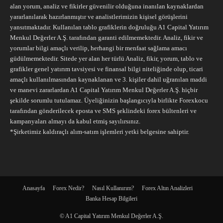
alan yorum, analiz ve fikirler güvenilir olduğuna inanılan kaynaklardan
yararlanılarak hazırlanmıştır ve analistlerimizin kişisel görüşlerini
yansıtmaktadır. Kullanılan tablo grafiklerin doğruluğu A1 Capital Yatırım
Menkul Değerler A.Ş. tarafından garanti edilmemektedir. Analiz, fikir ve
yorumlar bilgi amaçlı verilip, herhangi bir menfaat sağlama amacı
güdülmemektedir. Sitede yer alan her türlü Analiz, fikir, yorum, tablo ve
grafikler genel yatırım tavsiyesi ve finansal bilgi niteliğinde olup, ticari
amaçlı kullanılmasından kaynaklanan ve 3. kişiler dahil uğranılan maddi
ve manevi zararlardan A1 Capital Yatırım Menkul Değerler A.Ş. hiçbir
şekilde sorumlu tutulamaz. Üyeliğinizin başlangıcıyla birlikte Forexkocu
tarafından gönderilecek eposta ve SMS şeklindeki forex bültenleri ve
kampanyaları almayı da kabul etmiş sayılırsınız.
*Şirketimiz kaldıraçlı alım-satım işlemleri yetki belgesine sahiptir.
Anasayfa
Forex Nedir?
Nasıl Kullanırım?
Forex Altın Analizleri
Banka Hesap Bilgileri
© A1 Capital Yatırım Menkul Değerler A.Ş.