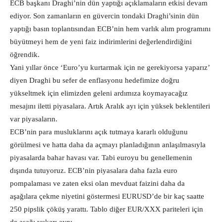
ECB başkanı Draghi’nin dün yaptığı açıklamaların etkisi devam
ediyor. Son zamanların en güvercin tondaki Draghi’sinin dün
yaptığı basın toplantısından ECB’nin hem varlık alım programını
büyütmeyi hem de yeni faiz indirimlerini değerlendirdiğini
öğrendik.
Yani yıllar önce ‘Euro’yu kurtarmak için ne gerekiyorsa yaparız’
diyen Draghi bu sefer de enflasyonu hedefimize doğru
yükseltmek için elimizden geleni ardımıza koymayacağız
mesajını iletti piyasalara. Artık Aralık ayı için yüksek beklentileri
var piyasaların.
ECB’nin para musluklarını açık tutmaya kararlı olduğunu
görülmesi ve hatta daha da açmayı planladığının anlaşılmasıyla
piyasalarda bahar havası var. Tabi euroyu bu genellemenin
dışında tutuyoruz. ECB’nin piyasalara daha fazla euro
pompalaması ve zaten eksi olan mevduat faizini daha da
aşağılara çekme niyetini göstermesi EURUSD’de bir kaç saatte
250 pipslik çöküş yarattı. Tablo diğer EUR/XXX pariteleri için