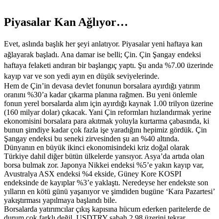
Piyasalar Kan Ağlıyor…
Evet, aslında başlık her şeyi anlatıyor. Piyasalar yeni haftaya kan
ağlayarak başladı. Ana damar ise belli; Çin. Çin Şangay endeksi
haftaya felaketi andıran bir başlangıç yaptı. Şu anda %7.00 üzerinde
kayıp var ve son yedi ayın en düşük seviyelerinde.
Hem de Çin’in devasa devlet fonunun borsalara ayırdığı yatırım
oranını %30’a kadar çıkarma planına rağmen. Bu yeni önlemle
fonun yerel borsalarda alım için ayırdığı kaynak 1.00 trilyon üzerine
(160 milyar dolar) çıkacak. Yani Çin reformları hızlandırmak yerine
ekonomisini borsalara para akıtmak yoluyla kurtarma çabasında, ki
bunun şimdiye kadar çok fazla işe yaradığını hepimiz gördük. Çin
Şangay endeksi bu seneki zirvesinden şu an %40 altında.
Dünyanın en büyük ikinci ekonomisindeki kriz doğal olarak
Türkiye dahil diğer bütün ülkelerde yansıyor. Asya’da artıda olan
borsa bulmak zor. Japonya Nikkei endeksi %5’e yakın kayıp var,
Avustralya ASX endeksi %4 ekside, Güney Kore KOSPI
endeksinde de kayıplar %3’e yaklaştı. Neredeyse her endekste son
yılların en kötü günü yaşanıyor ve şimdiden bugüne ‘Kara Pazartesi’
yakıştırması yapılmaya başlandı bile.
Borsalarda yatırımcılar çıkış kapısına hücum ederken paritelerde de
durum çok farklı değil. USDTRY sabah 2.98 üzerini tekrar