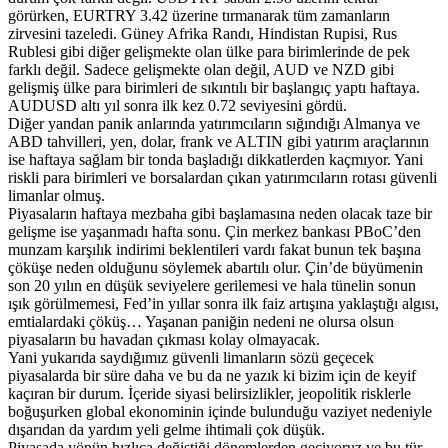
görürken, EURTRY 3.42 üzerine tırmanarak tüm zamanların
zirvesini tazeledi. Güney Afrika Randı, Hindistan Rupisi, Rus
Rublesi gibi diğer gelişmekte olan ülke para birimlerinde de pek
farklı değil. Sadece gelişmekte olan değil, AUD ve NZD gibi
gelişmiş ülke para birimleri de sıkıntılı bir başlangıç yaptı haftaya.
AUDUSD altı yıl sonra ilk kez 0.72 seviyesini gördü.
Diğer yandan panik anlarında yatırımcıların sığındığı Almanya ve
ABD tahvilleri, yen, dolar, frank ve ALTIN gibi yatırım araçlarının
ise haftaya sağlam bir tonda başladığı dikkatlerden kaçmıyor. Yani
riskli para birimleri ve borsalardan çıkan yatırımcıların rotası güvenli
limanlar olmuş.
Piyasaların haftaya mezbaha gibi başlamasına neden olacak taze bir
gelişme ise yaşanmadı hafta sonu. Çin merkez bankası PBoC’den
munzam karşılık indirimi beklentileri vardı fakat bunun tek başına
çöküşe neden olduğunu söylemek abartılı olur. Çin’de büyümenin
son 20 yılın en düşük seviyelere gerilemesi ve hala tünelin sonun
ışık görülmemesi, Fed’in yıllar sonra ilk faiz artışına yaklaştığı algısı,
emtialardaki çöküş… Yaşanan paniğin nedeni ne olursa olsun
piyasaların bu havadan çıkması kolay olmayacak.
Yani yukarıda saydığımız güvenli limanların sözü geçecek
piyasalarda bir süre daha ve bu da ne yazık ki bizim için de keyif
kaçıran bir durum. İçeride siyasi belirsizlikler, jeopolitik risklerle
boğuşurken global ekonominin içinde bulunduğu vaziyet nedeniyle
dışarıdan da yardım yeli gelme ihtimali çok düşük.
Piyasada yönün hızlıca değiştiği dönemlerden geçiyoruz ve bu tür