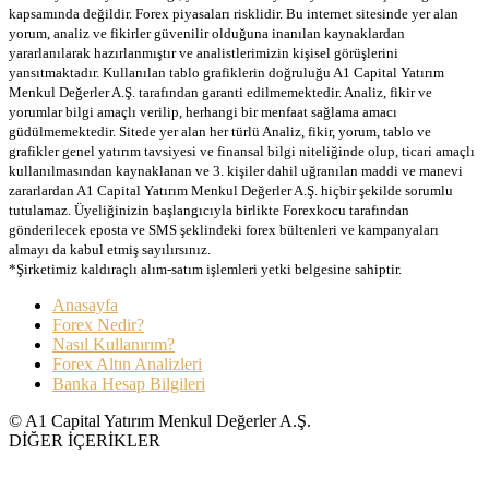
kapsamında değildir. Forex piyasaları risklidir. Bu internet sitesinde yer alan
yorum, analiz ve fikirler güvenilir olduğuna inanılan kaynaklardan
yararlanılarak hazırlanmıştır ve analistlerimizin kişisel görüşlerini
yansıtmaktadır. Kullanılan tablo grafiklerin doğruluğu A1 Capital Yatırım
Menkul Değerler A.Ş. tarafından garanti edilmemektedir. Analiz, fikir ve
yorumlar bilgi amaçlı verilip, herhangi bir menfaat sağlama amacı
güdülmemektedir. Sitede yer alan her türlü Analiz, fikir, yorum, tablo ve
grafikler genel yatırım tavsiyesi ve finansal bilgi niteliğinde olup, ticari amaçlı
kullanılmasından kaynaklanan ve 3. kişiler dahil uğranılan maddi ve manevi
zararlardan A1 Capital Yatırım Menkul Değerler A.Ş. hiçbir şekilde sorumlu
tutulamaz. Üyeliğinizin başlangıcıyla birlikte Forexkocu tarafından
gönderilecek eposta ve SMS şeklindeki forex bültenleri ve kampanyaları
almayı da kabul etmiş sayılırsınız.
*Şirketimiz kaldıraçlı alım-satım işlemleri yetki belgesine sahiptir.
Anasayfa
Forex Nedir?
Nasıl Kullanırım?
Forex Altın Analizleri
Banka Hesap Bilgileri
© A1 Capital Yatırım Menkul Değerler A.Ş.
DİĞER İÇERİKLER