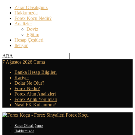
Zarar Olasılığınız
Hakkımızda
Forex Koçu Nedir?
Analizler
Doviz
Eğitim
Hesap Çeşitleri
İletişim
ARA
7 Ağustos 2026 Cuma
Banka Hesap Bilgileri
Kariyer
Dolar Ne Olur?
Forex Nedir?
Forex Altın Analizleri
Forex Anlık Yorumları
Nasıl FK Kullanırım?
Forex Koçu
Zarar Olasılığınız
Hakkımızda