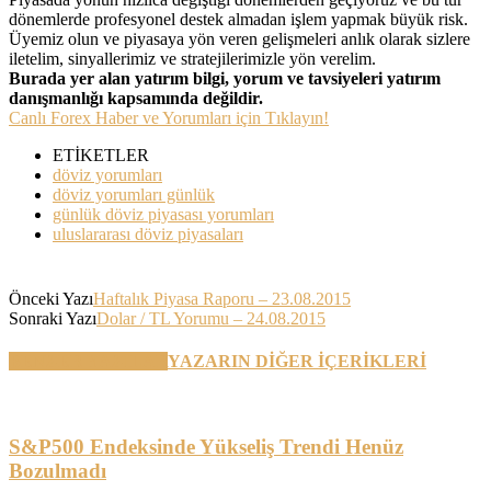
dönemlerde profesyonel destek almadan işlem yapmak büyük risk.
Üyemiz olun ve piyasaya yön veren gelişmeleri anlık olarak sizlere
iletelim, sinyallerimiz ve stratejilerimizle yön verelim.
Burada yer alan yatırım bilgi, yorum ve tavsiyeleri yatırım
danışmanlığı kapsamında değildir.
Canlı Forex Haber ve Yorumları için Tıklayın!
ETİKETLER
döviz yorumları
döviz yorumları günlük
günlük döviz piyasası yorumları
uluslararası döviz piyasaları
Önceki Yazı
Haftalık Piyasa Raporu – 23.08.2015
Sonraki Yazı
Dolar / TL Yorumu – 24.08.2015
BENZER YAZILAR
YAZARIN DİĞER İÇERİKLERİ
S&P500 Endeksinde Yükseliş Trendi Henüz
Bozulmadı