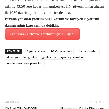
endeksleri üzerinde de satış baskısı yarattı. Petrol %3’e yakın bir
ralli ile 43.50’lere kadar tırmanırken ALTIN güvenli liman alışları
ile 1080 üzerini gördü kısa bir süre de olsa.
Burada yer alan yatırım bilgi, yorum ve tavsiyeleri yatırım
danışmanlığı kapsamında değildir.
Canlı Forex Haber ve Yorumları için Tıklayın!
ETİKETLER
büyüme rakamı
büyüme verileri
döviz yorumları
döviz yorumları günlük
günlük döviz piyasası yorumları
uluslararası döviz piyasaları
Önceki Yazı
Sonraki Yazı
ONS ALTIN RAPORU –
Uluslararası Döviz Piyasaları