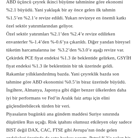
ABD üçüncü çeyrek ikinci büyüme tahminine göre ekonomi
%2.1 büyüdü. Yani yaklaşık bir ay önce gelen ilk tahmin
%1.5’en %2.1’e revize edildi. Yukarı revizeye en önemli katkı
özel sektör yatırımlarından geliyor.
Özel sektör yatırımları %2.1’den %2.4’e revize edilirken
envanterler %-1.4’den %-0.6’ya çıkarıldı. Diğer yandan bireysel
tüketim harcamalarına ise %3.2’den %3.0’e aşağı revize var.
Çekirdek PCE fiyat endeksi %1.3 ile beklentide gelirken, GSYİH
fiyat endeksi %1.3 ile beklentinin bir tık üzerinde geldi.
Rakamlar yıllıklandırılmış bazda. Yani çeyreklik bazda son
tahmine göre ABD ekonomisi %0.5’in biraz üzerinde büyüdü.
İngiltere, Almanya, Japonya gibi diğer benzer ülkelerden daha
iyi bir performans ve Fed’in Aralık faiz artışı için elini
güçlendirebilecek türden bir veri.
Piyasaların bugünkü ana gündem maddesi Suriye sınırında
düşürülen Rus uçağı. Risk iştahını olumsuz etkileyen olay sadece
BIST değil DAX, CAC, FTSE gibi Avrupa’nın önde gelen