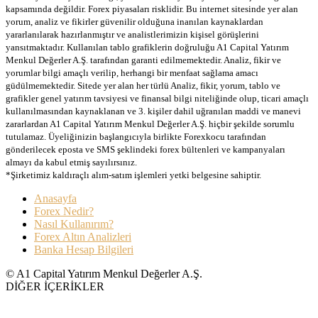
kapsamında değildir. Forex piyasaları risklidir. Bu internet sitesinde yer alan
yorum, analiz ve fikirler güvenilir olduğuna inanılan kaynaklardan
yararlanılarak hazırlanmıştır ve analistlerimizin kişisel görüşlerini
yansıtmaktadır. Kullanılan tablo grafiklerin doğruluğu A1 Capital Yatırım
Menkul Değerler A.Ş. tarafından garanti edilmemektedir. Analiz, fikir ve
yorumlar bilgi amaçlı verilip, herhangi bir menfaat sağlama amacı
güdülmemektedir. Sitede yer alan her türlü Analiz, fikir, yorum, tablo ve
grafikler genel yatırım tavsiyesi ve finansal bilgi niteliğinde olup, ticari amaçlı
kullanılmasından kaynaklanan ve 3. kişiler dahil uğranılan maddi ve manevi
zararlardan A1 Capital Yatırım Menkul Değerler A.Ş. hiçbir şekilde sorumlu
tutulamaz. Üyeliğinizin başlangıcıyla birlikte Forexkocu tarafından
gönderilecek eposta ve SMS şeklindeki forex bültenleri ve kampanyaları
almayı da kabul etmiş sayılırsınız.
*Şirketimiz kaldıraçlı alım-satım işlemleri yetki belgesine sahiptir.
Anasayfa
Forex Nedir?
Nasıl Kullanırım?
Forex Altın Analizleri
Banka Hesap Bilgileri
© A1 Capital Yatırım Menkul Değerler A.Ş.
DİĞER İÇERİKLER