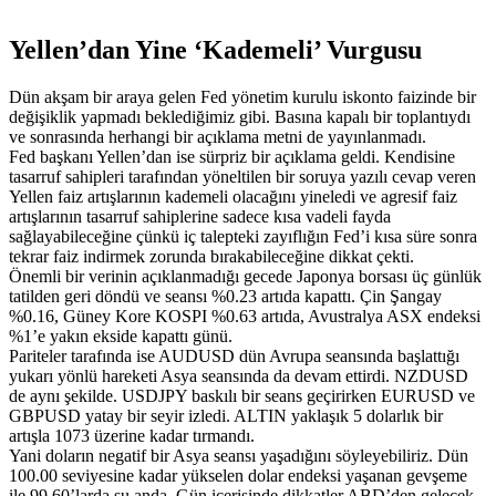
Yellen’dan Yine ‘Kademeli’ Vurgusu
Dün akşam bir araya gelen Fed yönetim kurulu iskonto faizinde bir
değişiklik yapmadı beklediğimiz gibi. Basına kapalı bir toplantıydı
ve sonrasında herhangi bir açıklama metni de yayınlanmadı.
Fed başkanı Yellen’dan ise sürpriz bir açıklama geldi. Kendisine
tasarruf sahipleri tarafından yöneltilen bir soruya yazılı cevap veren
Yellen faiz artışlarının kademeli olacağını yineledi ve agresif faiz
artışlarının tasarruf sahiplerine sadece kısa vadeli fayda
sağlayabileceğine çünkü iç talepteki zayıflığın Fed’i kısa süre sonra
tekrar faiz indirmek zorunda bırakabileceğine dikkat çekti.
Önemli bir verinin açıklanmadığı gecede Japonya borsası üç günlük
tatilden geri döndü ve seansı %0.23 artıda kapattı. Çin Şangay
%0.16, Güney Kore KOSPI %0.63 artıda, Avustralya ASX endeksi
%1’e yakın ekside kapattı günü.
Pariteler tarafında ise AUDUSD dün Avrupa seansında başlattığı
yukarı yönlü hareketi Asya seansında da devam ettirdi. NZDUSD
de aynı şekilde. USDJPY baskılı bir seans geçirirken EURUSD ve
GBPUSD yatay bir seyir izledi. ALTIN yaklaşık 5 dolarlık bir
artışla 1073 üzerine kadar tırmandı.
Yani doların negatif bir Asya seansı yaşadığını söyleyebiliriz. Dün
100.00 seviyesine kadar yükselen dolar endeksi yaşanan gevşeme
ile 99.60’larda şu anda. Gün içerisinde dikkatler ABD’den gelecek