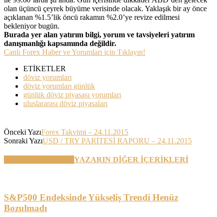
olan üçüncü çeyrek büyüme verisinde olacak. Yaklaşık bir ay önce
açıklanan %1.5’lik öncü rakamın %2.0’ye revize edilmesi
bekleniyor bugün.
Burada yer alan yatırım bilgi, yorum ve tavsiyeleri yatırım
danışmanlığı kapsamında değildir.
Canlı Forex Haber ve Yorumları için Tıklayın!
ETİKETLER
döviz yorumları
döviz yorumları günlük
günlük döviz piyasası yorumları
uluslararası döviz piyasaları
Önceki Yazı
Forex Takvimi – 24.11.2015
Sonraki Yazı
USD / TRY PARİTESİ RAPORU – 24.11.2015
BENZER YAZILAR
YAZARIN DİĞER İÇERİKLERİ
S&P500 Endeksinde Yükseliş Trendi Henüz
Bozulmadı