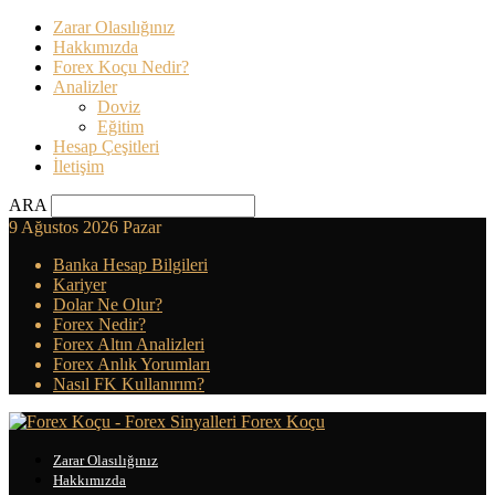
Zarar Olasılığınız
Hakkımızda
Forex Koçu Nedir?
Analizler
Doviz
Eğitim
Hesap Çeşitleri
İletişim
ARA
9 Ağustos 2026 Pazar
Banka Hesap Bilgileri
Kariyer
Dolar Ne Olur?
Forex Nedir?
Forex Altın Analizleri
Forex Anlık Yorumları
Nasıl FK Kullanırım?
Forex Koçu
Zarar Olasılığınız
Hakkımızda