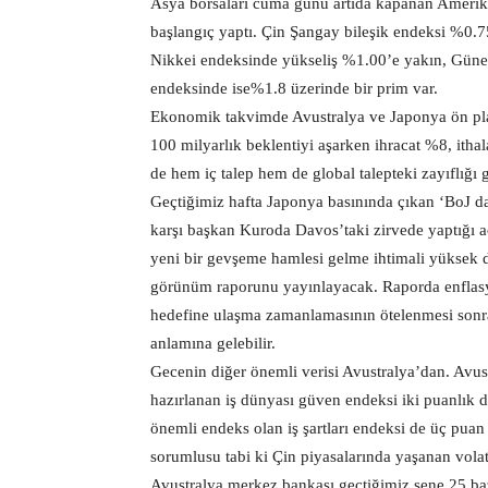
Asya borsaları cuma günü artıda kapanan Amerikan
başlangıç yaptı. Çin Şangay bileşik endeksi %0.
Nikkei endeksinde yükseliş %1.00’e yakın, Gü
endeksinde ise%1.8 üzerinde bir prim var.
Ekonomik takvimde Avustralya ve Japonya ön plan
100 milyarlık beklentiyi aşarken ihracat %8, ithal
de hem iç talep hem de global talepteki zayıflığı 
Geçtiğimiz hafta Japonya basınında çıkan ‘BoJ da
karşı başkan Kuroda Davos’taki zirvede yaptığı
yeni bir gevşeme hamlesi gelme ihtimali yüksek değ
görünüm raporunu yayınlayacak. Raporda enflasyon
hedefine ulaşma zamanlamasının ötelenmesi sonrak
anlamına gelebilir.
Gecenin diğer önemli verisi Avustralya’dan. Avu
hazırlanan iş dünyası güven endeksi iki puanlık dü
önemli endeks olan iş şartları endeksi de üç puan
sorumlusu tabi ki Çin piyasalarında yaşanan volati
Avustralya merkez bankası geçtiğimiz sene 25 baz 