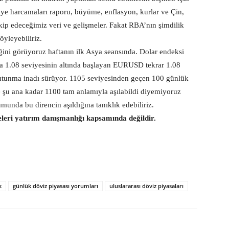
ye harcamaları raporu, büyüme, enflasyon, kurlar ve Çin,
kip edeceğimiz veri ve gelişmeler. Fakat RBA’nın şimdilik
öyleyebiliriz.
diğini görüyoruz haftanın ilk Asya seansında. Dolar endeksi
ya 1.08 seviyesinin altında başlayan EURUSD tekrar 1.08
 tutunma inadı sürüyor. 1105 seviyesinden geçen 100 günlük
ile şu ana kadar 1100 tam anlamıyla aşılabildi diyemiyoruz
unda bu direncin aşıldığına tanıklık edebiliriz.
eleri yatırım danışmanlığı kapsamında değildir.
k
günlük döviz piyasası yorumları
uluslararası döviz piyasaları