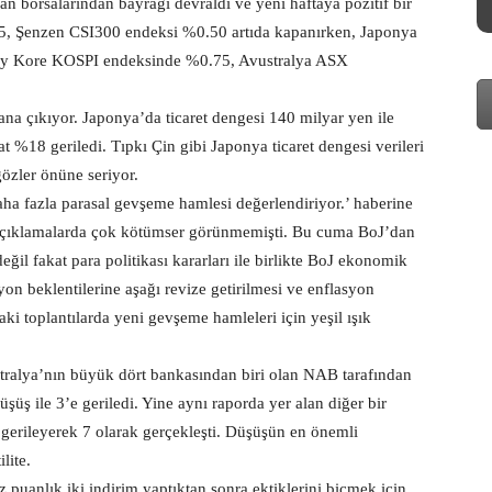
 borsalarından bayrağı devraldı ve yeni haftaya pozitif bir
75, Şenzen CSI300 endeksi %0.50 artıda kapanırken, Japonya
ney Kore KOSPI endeksinde %0.75, Avustralya ASX
a çıkıyor. Japonya’da ticaret dengesi 140 milyar yen ile
at %18 geriledi. Tıpkı Çin gibi Japonya ticaret dengesi verileri
gözler önüne seriyor.
ha fazla parasal gevşeme hamlesi değerlendiriyor.’ haberine
 açıklamalarda çok kötümser görünmemişti. Bu cuma BoJ’dan
il fakat para politikası kararları ile birlikte BoJ ekonomik
 beklentilerine aşağı revize getirilmesi ve enflasyon
i toplantılarda yeni gevşeme hamleleri için yeşil ışık
stralya’nın büyük dört bankasından biri olan NAB tarafından
şüş ile 3’e geriledi. Yine aynı raporda yer alan diğer bir
 gerileyerek 7 olarak gerçekleşti. Düşüşün en önemli
lite.
puanlık iki indirim yaptıktan sonra ektiklerini biçmek için