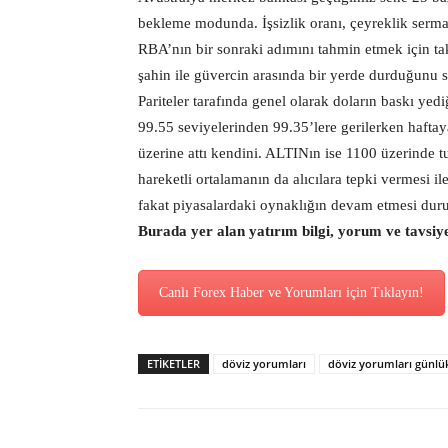
bekleme modunda. İşsizlik oranı, çeyreklik serma
RBA’nın bir sonraki adımını tahmin etmek için ta
şahin ile güvercin arasında bir yerde durduğunu s
Pariteler tarafında genel olarak doların baskı ye
99.55 seviyelerinden 99.35’lere gerilerken hafta
üzerine attı kendini. ALTINın ise 1100 üzerinde
hareketli ortalamanın da alıcılara tepki vermesi 
fakat piyasalardaki oynaklığın devam etmesi durum
Burada yer alan yatırım bilgi, yorum ve tavsiy
Canlı Forex Haber ve Yorumları için Tıklayın!
ETİKETLER
döviz yorumları
döviz yorumları günlü