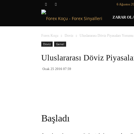
6 Ağustos 2
Forex
ZARAR OLA
Koçu
Forex Koçu
Doviz
Uluslararası Döviz Piyasaları Yorumu
Doviz
Genel
Uluslararası Döviz Piyasal
Ocak 25 2016 07:59
Başladı