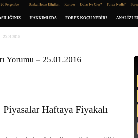
026 Perşembe
Banka Hesap Bilgileri
Kariyer
Dolar Ne Olur?
Forex Nedir?
Forex
SILIĞINIZ
HAKKIMIZDA
FOREX KOÇU NEDIR?
ANALIZLE
 – 25.01.2016
arı Yorumu – 25.01.2016
Piyasalar Haftaya Fiyakalı