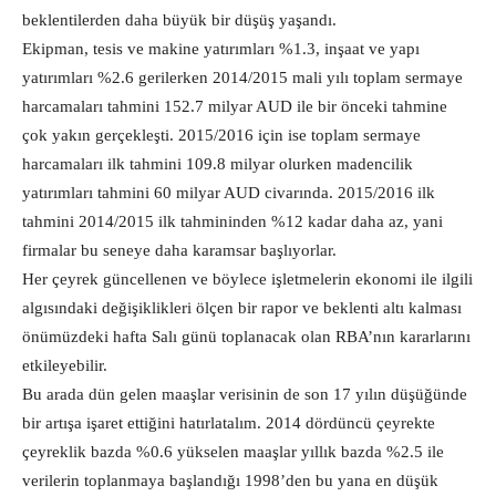
beklentilerden daha büyük bir düşüş yaşandı.
Ekipman, tesis ve makine yatırımları %1.3, inşaat ve yapı
yatırımları %2.6 gerilerken 2014/2015 mali yılı toplam sermaye
harcamaları tahmini 152.7 milyar AUD ile bir önceki tahmine
çok yakın gerçekleşti. 2015/2016 için ise toplam sermaye
harcamaları ilk tahmini 109.8 milyar olurken madencilik
yatırımları tahmini 60 milyar AUD civarında. 2015/2016 ilk
tahmini 2014/2015 ilk tahmininden %12 kadar daha az, yani
firmalar bu seneye daha karamsar başlıyorlar.
Her çeyrek güncellenen ve böylece işletmelerin ekonomi ile ilgili
algısındaki değişiklikleri ölçen bir rapor ve beklenti altı kalması
önümüzdeki hafta Salı günü toplanacak olan RBA’nın kararlarını
etkileyebilir.
Bu arada dün gelen maaşlar verisinin de son 17 yılın düşüğünde
bir artışa işaret ettiğini hatırlatalım. 2014 dördüncü çeyrekte
çeyreklik bazda %0.6 yükselen maaşlar yıllık bazda %2.5 ile
verilerin toplanmaya başlandığı 1998’den bu yana en düşük