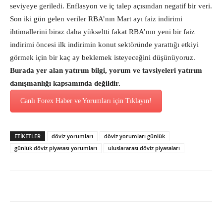
seviyeye geriledi. Enflasyon ve iç talep açısından negatif bir veri.
Son iki gün gelen veriler RBA’nın Mart ayı faiz indirimi
ihtimallerini biraz daha yükseltti fakat RBA’nın yeni bir faiz
indirimi öncesi ilk indirimin konut sektöründe yarattığı etkiyi
görmek için bir kaç ay beklemek isteyeceğini düşünüyoruz.
Burada yer alan yatırım bilgi, yorum ve tavsiyeleri yatırım
danışmanlığı kapsamında değildir.
Canlı Forex Haber ve Yorumları için Tıklayın!
ETİKETLER
döviz yorumları
döviz yorumları günlük
günlük döviz piyasası yorumları
uluslararası döviz piyasaları