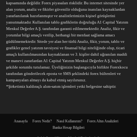
kapsamında değildir. Forex piyasaları risklidir. Bu internet sitesinde yer
alan yorum, analiz ve fikirler güvenilir olduğuna inanılan kaynaklardan
yararlanılarak hazırlanmıştır ve analistlerimizin kişisel görüşlerini
yansıtmaktadır. Kullanılan tablo grafiklerin doğruluğu A1 Capital Yatırım
Menkul Değerler A.Ş. tarafından garanti edilmemektedir. Analiz, fikir ve
yorumlar bilgi amaçlı verilip, herhangi bir menfaat sağlama amacı
güdülmemektedir. Sitede yer alan her türlü Analiz, fikir, yorum, tablo ve
grafikler genel yatırım tavsiyesi ve finansal bilgi niteliğinde olup, ticari
amaçlı kullanılmasından kaynaklanan ve 3. kişiler dahil uğranılan maddi
ve manevi zararlardan A1 Capital Yatırım Menkul Değerler A.Ş. hiçbir
şekilde sorumlu tutulamaz. Üyeliğinizin başlangıcıyla birlikte Forexkocu
tarafından gönderilecek eposta ve SMS şeklindeki forex bültenleri ve
kampanyaları almayı da kabul etmiş sayılırsınız.
*Şirketimiz kaldıraçlı alım-satım işlemleri yetki belgesine sahiptir.
Anasayfa
Forex Nedir?
Nasıl Kullanırım?
Forex Altın Analizleri
Banka Hesap Bilgileri