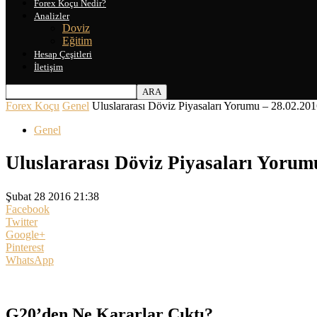
Forex Koçu Nedir?
Analizler
Doviz
Eğitim
Hesap Çeşitleri
İletişim
Forex Koçu
Genel
Uluslararası Döviz Piyasaları Yorumu – 28.02.20
Genel
Uluslararası Döviz Piyasaları Yorum
Şubat 28 2016 21:38
Facebook
Twitter
Google+
Pinterest
WhatsApp
G20’den Ne Kararlar Çıktı?