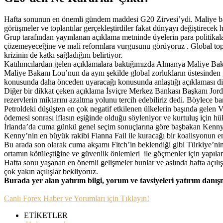
Hafta sonunun en önemli gündem maddesi G20 Zirvesi’ydi. Maliye baka
görüşmeler ve toplantılar gerçekleştirdiler fakat dünyayı değiştirecek
Grup tarafından yayınlanan açıklama metninde üyelerin para politikala
çözemeyeceğine ve mali reformlara vurgusunu görüyoruz . Global top
krizinin de katkı sağladığını belirtiyor.
Katılımcılardan gelen açıklamalara baktığımızda Almanya Maliye Baka
Maliye Bakanı Lou’nun da aynı şekilde global zorlukların üstesinden ge
konusunda daha önceden uyaracağı konusunda anlaştığı açıklaması di
Diğer bir dikkat çeken açıklama İsviçre Merkez Bankası Başkanı Jorda
rezervlerin miktarını azaltma yolunu tercih edebiliriz dedi. Böylece b
Petroldeki düşüşten en çok negatif etkilenen ülkelerin başında gelen
ödemesi sonrası iflasın eşiğinde olduğu söyleniyor ve kurtuluş için hük
İrlanda’da cuma günkü genel seçim sonuçlarına göre başbakan Kenny’ni
Kenny’nin en büyük rakibi Fianna Fail ile kuracağı bir koalisyonun en
Bu arada son olarak cuma akşamı Fitch’in beklendiği gibi Türkiye’nin 
ortamın kötüleştiğine ve güvenlik önlemleri ile göçmenler için yapıla
Hafta sonu yaşanan en önemli gelişmeler bunlar ve aslında hafta açıl
çok yakın açılışlar bekliyoruz.
Burada yer alan yatırım bilgi, yorum ve tavsiyeleri yatırım danı
Canlı Forex Haber ve Yorumları için Tıklayın!
ETİKETLER