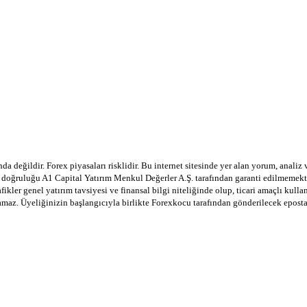
a değildir. Forex piyasaları risklidir. Bu internet sitesinde yer alan yorum, analiz
in doğruluğu A1 Capital Yatırım Menkul Değerler A.Ş. tarafından garanti edilmemekte
afikler genel yatırım tavsiyesi ve finansal bilgi niteliğinde olup, ticari amaçlı ku
lamaz. Üyeliğinizin başlangıcıyla birlikte Forexkocu tarafından gönderilecek epost