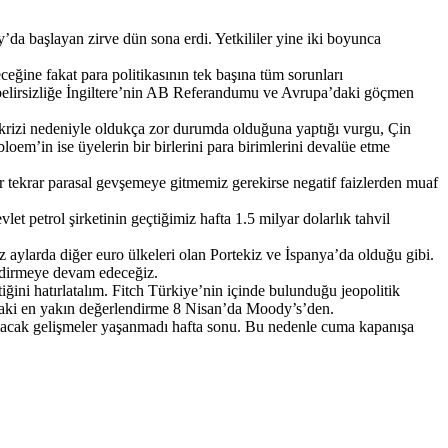
a başlayan zirve dün sona erdi. Yetkililer yine iki boyunca
eğine fakat para politikasının tek başına tüm sorunları
belirsizliğe İngiltere’nin AB Referandumu ve Avrupa’daki göçmen
krizi nedeniyle oldukça zor durumda olduğuna yaptığı vurgu, Çin
oem’in ise üyelerin bir birlerini para birimlerini devalüe etme
 tekrar parasal gevşemeye gitmemiz gerekirse negatif faizlerden muaf
vlet petrol şirketinin geçtiğimiz hafta 1.5 milyar dolarlık tahvil
aylarda diğer euro ülkeleri olan Portekiz ve İspanya’da olduğu gibi.
endirmeye devam edeceğiz.
ini hatırlatalım. Fitch Türkiye’nin içinde bulunduğu jeopolitik
onraki en yakın değerlendirme 8 Nisan’da Moody’s’den.
 olacak gelişmeler yaşanmadı hafta sonu. Bu nedenle cuma kapanışa