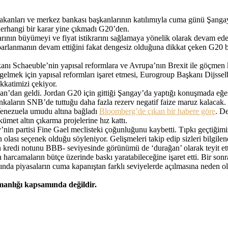
nları ve merkez bankası başkanlarının katılımıyla cuma günü Şangay’d
 herhangi bir karar yine çıkmadı G20’den.
rının büyümeyi ve fiyat istikrarını sağlamaya yönelik olarak devam edec
arlanmanın devam ettiğini fakat dengesiz olduğuna dikkat çeken G20 
nı Schaeuble’nin yapısal reformlara ve Avrupa’nın Brexit ile göçmen 
lmek için yapısal reformları işaret etmesi, Eurogroup Başkanı Dijsselbl
kkatimizi çekiyor.
n’dan geldi. Jordan G20 için gittiği Şangay’da yaptığı konuşmada eğer
ankaların SNB’de tuttuğu daha fazla rezerv negatif faize maruz kalacak.
 Venezuela umudu altına bağladı
Bloomberg’de çıkan bir habere göre
. De
ümet altın çıkarma projelerine hız kattı.
n partisi Fine Gael meclisteki çoğunluğunu kaybetti. Tıpkı geçtiğimiz 
 olası seçenek olduğu söyleniyor. Gelişmeleri takip edip sizleri bilgil
kredi notunu BBB- seviyesinde görünümü de ‘durağan’ olarak teyit ettiğ
n harcamaların bütçe üzerinde baskı yaratabileceğine işaret etti. Bir s
ışında piyasaların cuma kapanıştan farklı seviyelerde açılmasına neden
şmanlığı kapsamında değildir.