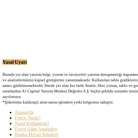
Yasal Uyarı
Burada yer alan yatırım bilgi, yorum ve tavsiyeleri yatırım danışmanlığı kapsamınd
ve analistlerimizin kişisel görüşlerini yansıtmaktadır. Kullanılan tablo grafikler
amacı güdülmemektedir. Sitede yer alan her türlü Analiz, fikir, yorum, tablo ve gr
zararlardan A1 Capital Yatırım Menkul Değerler A.Ş. hiçbir şekilde sorumlu tutu
sayılırsınız.
*Şirketimiz kaldıraçlı alım-satım işlemleri yetki belgesine sahiptir.
Anasayfa
Forex Nedir?
Nasıl Kullanırım?
Forex Altın Analizleri
Banka Hesap Bilgileri