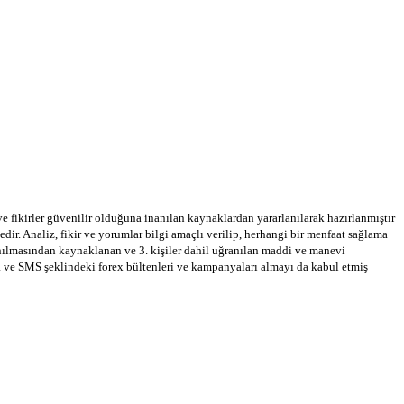
 ve fikirler güvenilir olduğuna inanılan kaynaklardan yararlanılarak hazırlanmıştır
dir. Analiz, fikir ve yorumlar bilgi amaçlı verilip, herhangi bir menfaat sağlama
llanılmasından kaynaklanan ve 3. kişiler dahil uğranılan maddi ve manevi
a ve SMS şeklindeki forex bültenleri ve kampanyaları almayı da kabul etmiş