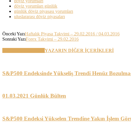
döviz yorumları
döviz yorumları günlük
günlük döviz piyasası yorumları
uluslararası döviz piyasaları
Önceki Yazı
Haftalık Piyasa Takvimi – 29.02.2016 / 04.03.2016
Sonraki Yazı
Forex Takvimi – 29.02.2016
BENZER YAZILAR
YAZARIN DİĞER İÇERİKLERİ
S&P500 Endeksinde Yükseliş Trendi Henüz Bozulma
01.03.2021 Günlük Bülten
S&P500 Endeksi Yükselen Trendine Yakın İşlem Gör