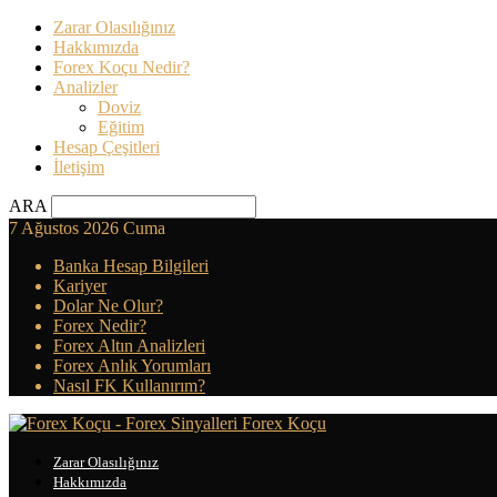
Zarar Olasılığınız
Hakkımızda
Forex Koçu Nedir?
Analizler
Doviz
Eğitim
Hesap Çeşitleri
İletişim
ARA
7 Ağustos 2026 Cuma
Banka Hesap Bilgileri
Kariyer
Dolar Ne Olur?
Forex Nedir?
Forex Altın Analizleri
Forex Anlık Yorumları
Nasıl FK Kullanırım?
Forex Koçu
Zarar Olasılığınız
Hakkımızda