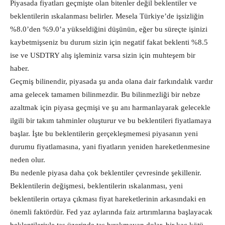
Piyasada fiyatları geçmişte olan bitenler değil beklentiler ve
beklentilerin ıskalanması belirler. Mesela Türkiye’de işsizliğin
%8.0’den %9.0’a yükseldiğini düşünün, eğer bu süreçte işinizi
kaybetmişseniz bu durum sizin için negatif fakat beklenti %8.5
ise ve USDTRY alış işleminiz varsa sizin için muhteşem bir
haber.
Geçmiş bilinendir, piyasada şu anda olana dair farkındalık vardır
ama gelecek tamamen bilinmezdir. Bu bilinmezliği bir nebze
azaltmak için piyasa geçmişi ve şu anı harmanlayarak gelecekle
ilgili bir takım tahminler oluşturur ve bu beklentileri fiyatlamaya
başlar. İşte bu beklentilerin gerçekleşmemesi piyasanın yeni
durumu fiyatlamasına, yani fiyatların yeniden hareketlenmesine
neden olur.
Bu nedenle piyasa daha çok beklentiler çevresinde şekillenir.
Beklentilerin değişmesi, beklentilerin ıskalanması, yeni
beklentilerin ortaya çıkması fiyat hareketlerinin arkasındaki en
önemli faktördür. Fed yaz aylarında faiz artırımlarına başlayacak