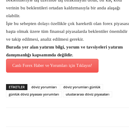
beklentileriyle taş üzerinde taş bırakmayan dolar, bir kaç kötü
verinin bu beklentileri ortadan kaldırmasıyla bir anda alaşağı
olabilir.
İşte bu sebepten dolayı özellikle çok hareketli olan forex piyasası
başta olmak üzere tüm finansal piyasalarda beklentiler önemlidir
ve takip edilmesi, analiz edilmesi gerekir.
Burada yer alan yatırım bilgi, yorum ve tavsiyeleri yatırım
danışmanlığı kapsamında değildir.
Canlı Forex Haber ve Yorumları için Tıklayın!
ETİKETLER
döviz yorumları
döviz yorumları günlük
günlük döviz piyasası yorumları
uluslararası döviz piyasaları