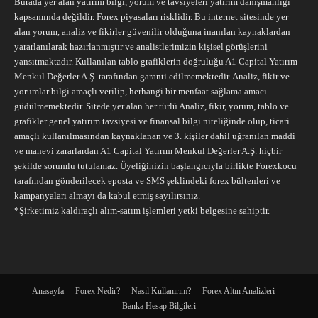
Burada yer alan yatırım bilgi, yorum ve tavsiyeleri yatırım danışmanlığı
kapsamında değildir. Forex piyasaları risklidir. Bu internet sitesinde yer
alan yorum, analiz ve fikirler güvenilir olduğuna inanılan kaynaklardan
yararlanılarak hazırlanmıştır ve analistlerimizin kişisel görüşlerini
yansıtmaktadır. Kullanılan tablo grafiklerin doğruluğu A1 Capital Yatırım
Menkul Değerler A.Ş. tarafından garanti edilmemektedir. Analiz, fikir ve
yorumlar bilgi amaçlı verilip, herhangi bir menfaat sağlama amacı
güdülmemektedir. Sitede yer alan her türlü Analiz, fikir, yorum, tablo ve
grafikler genel yatırım tavsiyesi ve finansal bilgi niteliğinde olup, ticari
amaçlı kullanılmasından kaynaklanan ve 3. kişiler dahil uğranılan maddi
ve manevi zararlardan A1 Capital Yatırım Menkul Değerler A.Ş. hiçbir
şekilde sorumlu tutulamaz. Üyeliğinizin başlangıcıyla birlikte Forexkocu
tarafından gönderilecek eposta ve SMS şeklindeki forex bültenleri ve
kampanyaları almayı da kabul etmiş sayılırsınız.
*Şirketimiz kaldıraçlı alım-satım işlemleri yetki belgesine sahiptir.
Anasayfa
Forex Nedir?
Nasıl Kullanırım?
Forex Altın Analizleri
Banka Hesap Bilgileri