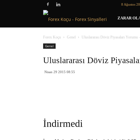
8 Ağustos 2
Forex
ZARAR OLA
Koçu
Forex Koçu
Genel
Uluslararası Döviz Piyasaları Yorumu 
Genel
Uluslararası Döviz Piyasal
Nisan 29 2015 08:55
İndirmedi