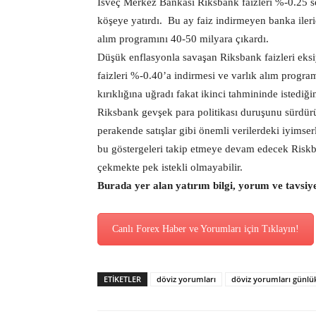
İsveç Merkez Bankası Riksbank faizleri %-0.25 sev
köşeye yatırdı.
Bu ay faiz indirmeyen banka ileri
alım programını 40-50 milyara çıkardı.
Düşük enflasyonla savaşan Riksbank faizleri eksi
faizleri %-0.40’a indirmesi ve varlık alım progr
kırıklığına uğradı fakat ikinci tahmininde istediği
Riksbank gevşek para politikası duruşunu sürdürüy
perakende satışlar gibi önemli verilerdeki iyimse
bu göstergeleri takip etmeye devam edecek Riskb
çekmekte pek istekli olmayabilir.
Burada yer alan yatırım bilgi, yorum ve tavsiy
Canlı Forex Haber ve Yorumları için Tıklayın!
ETİKETLER
döviz yorumları
döviz yorumları günlü