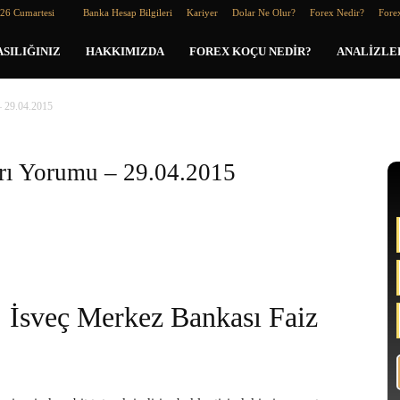
026 Cumartesi
Banka Hesap Bilgileri
Kariyer
Dolar Ne Olur?
Forex Nedir?
Forex
SILIĞINIZ
HAKKIMIZDA
FOREX KOÇU NEDIR?
ANALIZLE
– 29.04.2015
arı Yorumu – 29.04.2015
İsveç Merkez Bankası Faiz