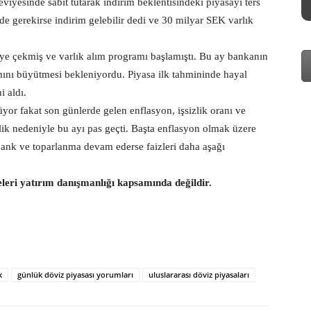
iyesinde sabit tutarak indirim beklentisindeki piyasayı ters
de gerekirse indirim gelebilir dedi ve 30 milyar SEK varlık
ye çekmiş ve varlık alım programı başlamıştı. Bu ay bankanın
amını büyütmesi bekleniyordu. Piyasa ilk tahmininde hayal
ni aldı.
or fakat son günlerde gelen enflasyon, işsizlik oranı ve
rlik nedeniyle bu ayı pas geçti. Başta enflasyon olmak üzere
ank ve toparlanma devam ederse faizleri daha aşağı
eleri yatırım danışmanlığı kapsamında değildir.
k
günlük döviz piyasası yorumları
uluslararası döviz piyasaları