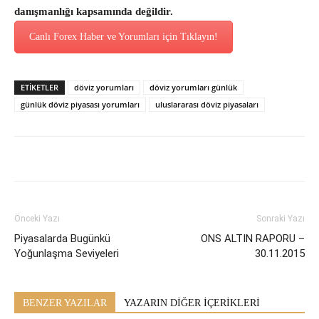
danışmanlığı kapsamında değildir.
Canlı Forex Haber ve Yorumları için Tıklayın!
ETİKETLER
döviz yorumları
döviz yorumları günlük
günlük döviz piyasası yorumları
uluslararası döviz piyasaları
Önceki Yazı
Sonraki Yazı
Piyasalarda Bugünkü
ONS ALTIN RAPORU –
Yoğunlaşma Seviyeleri
30.11.2015
BENZER YAZILAR
YAZARIN DİĞER İÇERİKLERİ