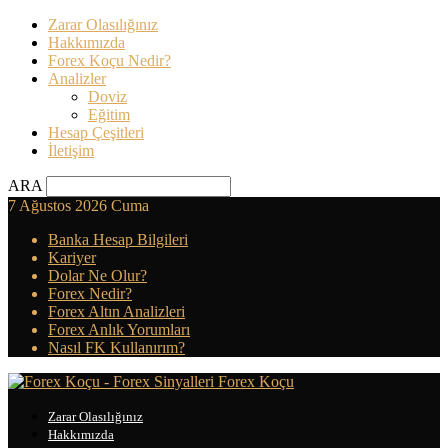
Zarar Olasılığınız
Hakkımızda
Forex Koçu Nedir?
Analizler
Doviz
Eğitim
Hesap Çeşitleri
İletişim
ARA
7 Ağustos 2026 Cuma
Banka Hesap Bilgileri
Kariyer
Dolar Ne Olur?
Forex Nedir?
Forex Altın Analizleri
Forex Anlık Yorumları
Nasıl FK Kullanırım?
Forex Koçu
Zarar Olasılığınız
Hakkımızda