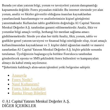
Burada yer alan yatırım bilgi, yorum ve tavsiyeleri yatırım danışmanlığı
kapsamında değildir. Forex piyasaları risklidir. Bu internet sitesinde yer alan
yorum, analiz ve fikirler güvenilir olduğuna inanılan kaynaklardan
yararlanılarak hazırlanmıştır ve analistlerimizin kişisel görüşlerini
yansıtmaktadır. Kullanılan tablo grafiklerin doğruluğu A1 Capital Yatırım
Menkul Değerler A.Ş. tarafından garanti edilmemektedir. Analiz, fikir ve
yorumlar bilgi amaçlı verilip, herhangi bir menfaat sağlama amacı
güdülmemektedir. Sitede yer alan her türlü Analiz, fikir, yorum, tablo ve
grafikler genel yatırım tavsiyesi ve finansal bilgi niteliğinde olup, ticari amaçlı
kullanılmasından kaynaklanan ve 3. kişiler dahil uğranılan maddi ve manevi
zararlardan A1 Capital Yatırım Menkul Değerler A.Ş. hiçbir şekilde sorumlu
tutulamaz. Üyeliğinizin başlangıcıyla birlikte Forexkocu tarafından
gönderilecek eposta ve SMS şeklindeki forex bültenleri ve kampanyaları
almayı da kabul etmiş sayılırsınız.
*Şirketimiz kaldıraçlı alım-satım işlemleri yetki belgesine sahiptir.
Anasayfa
Forex Nedir?
Nasıl Kullanırım?
Forex Altın Analizleri
Banka Hesap Bilgileri
© A1 Capital Yatırım Menkul Değerler A.Ş.
DİĞER İÇERİKLER