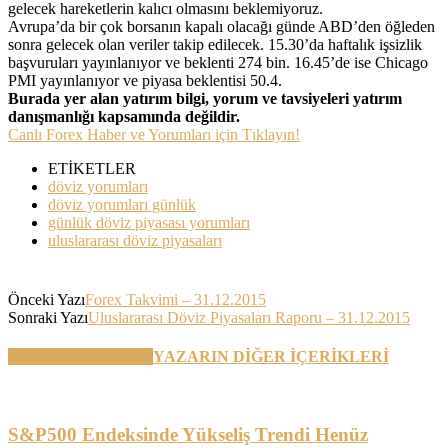
gelecek hareketlerin kalıcı olmasını beklemiyoruz.
Avrupa’da bir çok borsanın kapalı olacağı günde ABD’den öğleden
sonra gelecek olan veriler takip edilecek. 15.30’da haftalık işsizlik
başvuruları yayınlanıyor ve beklenti 274 bin. 16.45’de ise Chicago
PMI yayınlanıyor ve piyasa beklentisi 50.4.
Burada yer alan yatırım bilgi, yorum ve tavsiyeleri yatırım
danışmanlığı kapsamında değildir.
Canlı Forex Haber ve Yorumları için Tıklayın!
ETİKETLER
döviz yorumları
döviz yorumları günlük
günlük döviz piyasası yorumları
uluslararası döviz piyasaları
Önceki Yazı
Forex Takvimi – 31.12.2015
Sonraki Yazı
Uluslararası Döviz Piyasaları Raporu – 31.12.2015
BENZER YAZILAR
YAZARIN DİĞER İÇERİKLERİ
S&P500 Endeksinde Yükseliş Trendi Henüz