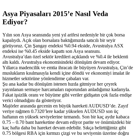
Asya Piyasaları 2015’e Nasıl Veda
Ediyor?
Yılın son Asya seansında yeni yıl arifesi nedeniyle bir çok borsa
kapalıydı. Açık olan borsalara baktığımızda satıcılı bir seyir
görüyoruz. Çin Şangay endeksi %0.94 ekside, Avustralya ASX
endeksi ise %0.45 ekside kapattı son Asya seansını.
Avustralya’dan özel sektör kredileri açıklandı ve %0.4 ile beklenti
altı kaldı. Avustralya ekonomisindeki dönüşüm devam ediyor.
Yıllarca madencilik ve emtia ihracatı ile büyüyen Avustralya, Çin’de
muslukların kısılmasıyla kendi içine döndü ve ekonomiyi imalat ile
hizmetler sektörüne yönlendirme çabaları var.
Şu ana kadar bu dönüşüm istenen hızda gitmiyor her çeyrek
yayınlanan sermaye harcamaları raporundan anladığımız kadarıyla.
Fakat işsizlik oranı ve büyüme gibi veriler gidişatın çok fazla endişe
verici olmadığını da gösteriyor.
Majörler arasında gecenin en büyük hareketi AUDUSD’de. Zayıf
veriye rağmen 0.7320’lere kadar yükselen AUDUSD son üç
haftanın en yüksek seviyelerine tırmandı. Son bir kaç aydır kabaca
0.75 – 0.70 bant hareketine devam ediyor parite ve önümüzdeki bir
kaç hafta daha bu hareket devam edebilir. Sıkça belirttiğimiz gibi
0.75 bölgesi RBA için kırmızı çizgi ve bu seviyenin üzerine doğru