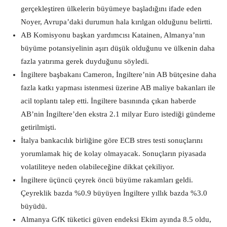
gerçekleştiren ülkelerin büyümeye başladığını ifade eden
Noyer, Avrupa’daki durumun hala kırılgan olduğunu belirtti.
AB Komisyonu başkan yardımcısı Katainen, Almanya’nın
büyüme potansiyelinin aşırı düşük olduğunu ve ülkenin daha
fazla yatırıma gerek duyduğunu söyledi.
İngiltere başbakanı Cameron, İngiltere’nin AB bütçesine daha
fazla katkı yapması istenmesi üzerine AB maliye bakanları ile
acil toplantı talep etti. İngiltere basınında çıkan haberde
AB’nin İngiltere’den ekstra 2.1 milyar Euro istediği gündeme
getirilmişti.
İtalya bankacılık birliğine göre ECB stres testi sonuçlarını
yorumlamak hiç de kolay olmayacak. Sonuçların piyasada
volatiliteye neden olabileceğine dikkat çekiliyor.
İngiltere üçüncü çeyrek öncü büyüme rakamları geldi.
Çeyreklik bazda %0.9 büyüyen İngiltere yıllık bazda %3.0
büyüdü.
Almanya GfK tüketici güven endeksi Ekim ayında 8.5 oldu,