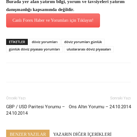
Burada yer alan yatırım bilgi, yorum ve tavsiyeleri yatırım
danışmanlığı kapsamında değildir.
Canlı Forex Haber ve Yorumları için Tıklayın!
ETİKETLER
döviz yorumları
döviz yorumları günlük
günlük döviz piyasası yorumları
uluslararası döviz piyasaları
Önceki Yazı
Sonraki Yazı
GBP / USD Paritesi Yorumu –
Ons Altın Yorumu – 24.10.2014
24.10.2014
BENZER YAZILAR
YAZARIN DİĞER İÇERİKLERİ