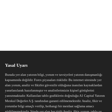
Yasal Uyarı
Burada yer alan yatırım bilgi, yorum ve tavsiyeleri yatırım danışmanlığı
kapsamında değildir. Forex piyasaları risklidir. Bu internet sitesinde yer
alan yorum, analiz ve fikirler güvenilir olduğuna inanılan kaynaklardan
yararlanılarak hazırlanmıştır ve analistlerimizin kişisel görüşlerini
yansıtmaktadır. Kullanılan tablo grafiklerin doğruluğu A1 Capital Yatırım
Menkul Değerler A.Ş. tarafından garanti edilmemektedir. Analiz, fikir ve
yorumlar bilgi amaçlı verilip, herhangi bir menfaat sağlama amacı
güdülmemektedir. Sitede yer alan her türlü Analiz, fikir, yorum, tablo ve