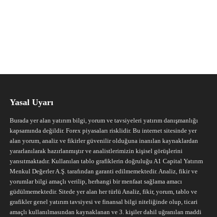
Yasal Uyarı
Burada yer alan yatırım bilgi, yorum ve tavsiyeleri yatırım danışmanlığı
kapsamında değildir. Forex piyasaları risklidir. Bu internet sitesinde yer
alan yorum, analiz ve fikirler güvenilir olduğuna inanılan kaynaklardan
yararlanılarak hazırlanmıştır ve analistlerimizin kişisel görüşlerini
yansıtmaktadır. Kullanılan tablo grafiklerin doğruluğu A1 Capital Yatırım
Menkul Değerler A.Ş. tarafından garanti edilmemektedir. Analiz, fikir ve
yorumlar bilgi amaçlı verilip, herhangi bir menfaat sağlama amacı
güdülmemektedir. Sitede yer alan her türlü Analiz, fikir, yorum, tablo ve
grafikler genel yatırım tavsiyesi ve finansal bilgi niteliğinde olup, ticari
amaçlı kullanılmasından kaynaklanan ve 3. kişiler dahil uğranılan maddi