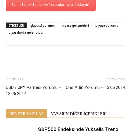
Canlı Forex Haber ve Yorumları için Tıklayın!
ETİKETLER
gbpusd yorumu
piyasa gelişmeleri
piyasa yorumu
piyasalarda neler oldu
Önceki Yazı
Sonraki Yazı
USD / JPY Paritesi Yorumu –
Ons Altın Yorumu – 13.06.2014
13.06.2014
BENZER YAZILAR
YAZARIN DİĞER İÇERİKLERİ
S&P500 Endeksinde Yükseliş Trendi