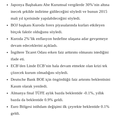
Japonya Başbakanı Abe Kurumsal vergilerde 30%’nin altına
inecek şekilde indirime gidileceğini söyledi ve bunun 2015
mali yıl içerisinde yapılabileceğini söyledi.
BOJ başkanı Kuroda forex piyasalarında kurları etkileyen
birçok faktör olduğunu söyledi.
Kuroda 2%’lik enflasyon hedefine ulaşana adar gevşemeye
devam edeceklerini açıkladı.
İngiltere Ticaret Odası erken faiz arttırımı olmasını istediğini
ifade eti.
ECB’den Linde ECB’nin hala devam etmekte olan krizi tek
çözecek kurum olmadığını söyledi.
Deutsche Bank BOE için öngördüğü faiz artırımı beklentisini
Kasım olarak yeniledi.
Almanya final TÜFE aylık bazda beklentide -0.1%, yıllık
bazda da beklentide 0.9% geldi.
Euro Bölgesi istihdam değişimi ilk çeyrekte beklentide 0.1%
geldi.