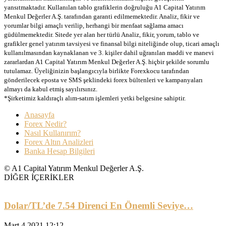
yansıtmaktadır. Kullanılan tablo grafiklerin doğruluğu A1 Capital Yatırım
Menkul Değerler A.Ş. tarafından garanti edilmemektedir. Analiz, fikir ve
yorumlar bilgi amaçlı verilip, herhangi bir menfaat sağlama amacı
güdülmemektedir. Sitede yer alan her türlü Analiz, fikir, yorum, tablo ve
grafikler genel yatırım tavsiyesi ve finansal bilgi niteliğinde olup, ticari amaçlı
kullanılmasından kaynaklanan ve 3. kişiler dahil uğranılan maddi ve manevi
zararlardan A1 Capital Yatırım Menkul Değerler A.Ş. hiçbir şekilde sorumlu
tutulamaz. Üyeliğinizin başlangıcıyla birlikte Forexkocu tarafından
gönderilecek eposta ve SMS şeklindeki forex bültenleri ve kampanyaları
almayı da kabul etmiş sayılırsınız.
*Şirketimiz kaldıraçlı alım-satım işlemleri yetki belgesine sahiptir.
Anasayfa
Forex Nedir?
Nasıl Kullanırım?
Forex Altın Analizleri
Banka Hesap Bilgileri
© A1 Capital Yatırım Menkul Değerler A.Ş.
DİĞER İÇERİKLER
Dolar/TL’de 7.54 Direnci En Önemli Seviye…
Mart 4 2021 12:12