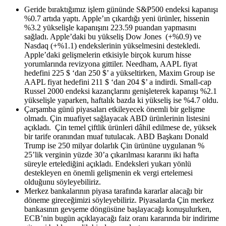
Geride bıraktığımız işlem gününde S&P500 endeksi kapanışı
%0.7 artıda yaptı. Apple’ın çıkardığı yeni ürünler, hissenin
%3.2 yükselişle kapanışını 223.59 puandan yapmasını
sağladı. Apple’daki bu yükseliş Dow Jones (+%0.9) ve
Nasdaq (+%1.1) endekslerinin yükselmesini destekledi.
Apple’daki gelişmelerin etkisiyle birçok kurum hisse
yorumlarında revizyona gittiler. Needham, AAPL fiyat
hedefini 225 $ ‘dan 250 $’ a yükseltirken, Maxim Group ise
AAPL fiyat hedefini 211 $ ‘dan 204 $’ a indirdi. Small-cap
Russel 2000 endeksi kazançlarını genişleterek kapanışı %2.1
yükselişle yaparken, haftalık bazda ki yükseliş ise %4.7 oldu.
Çarşamba günü piyasaları etkileyecek önemli bir gelişme
olmadı. Çin muafiyet sağlayacak ABD ürünlerinin listesini
açıkladı. Çin temel çiftlik ürünleri dâhil edilmese de, yüksek
bir tarife oranından muaf tutulacak. ABD Başkanı Donald
Trump ise 250 milyar dolarlık Çin ürününe uygulanan %
25’lik verginin yüzde 30’a çıkarılması kararını iki hafta
süreyle ertelediğini açıkladı. Endeksleri yukarı yönlü
destekleyen en önemli gelişmenin ek vergi ertelemesi
olduğunu söyleyebiliriz.
Merkez bankalarının piyasa tarafında kararlar alacağı bir
döneme gireceğimizi söyleyebiliriz. Piyasalarda Çin merkez
bankasının gevşeme döngüsüne başlayacağı konuşulurken,
ECB’nin bugün açıklayacağı faiz oranı kararında bir indirime