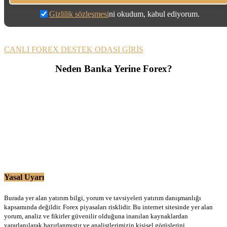
Gizlilik sözleşmesi
ni okudum, kabul ediyorum.
CANLI FOREX DESTEK ODASI GİRİŞ
Neden Banka Yerine Forex?
Yasal Uyarı
Burada yer alan yatırım bilgi, yorum ve tavsiyeleri yatırım danışmanlığı
kapsamında değildir. Forex piyasaları risklidir. Bu internet sitesinde yer alan
yorum, analiz ve fikirler güvenilir olduğuna inanılan kaynaklardan
yararlanılarak hazırlanmıştır ve analistlerimizin kişisel görüşlerini