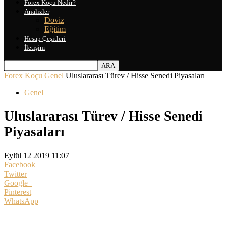
Forex Koçu Nedir?
Analizler
Doviz
Eğitim
Hesap Çeşitleri
İletişim
Forex Koçu
Genel
Uluslararası Türev / Hisse Senedi Piyasaları
Genel
Uluslararası Türev / Hisse Senedi
Piyasaları
Eylül 12 2019 11:07
Facebook
Twitter
Google+
Pinterest
WhatsApp