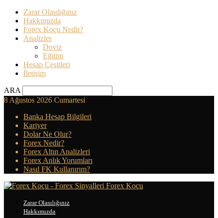
Zarar Olasılığınız
Hakkımızda
Forex Koçu Nedir?
Analizler
Doviz
Eğitim
Hesap Çeşitleri
İletişim
ARA
8 Ağustos 2026 Cumartesi
Banka Hesap Bilgileri
Kariyer
Dolar Ne Olur?
Forex Nedir?
Forex Altın Analizleri
Forex Anlık Yorumları
Nasıl FK Kullanırım?
Forex Koçu
Zarar Olasılığınız
Hakkımızda