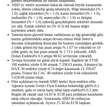
gitmesi beklenmedik bir durum oluşturmaz.
ABD’ye sektör açısından bakacak olursak büyük kazananlar
yoktu, dünün yükselişi geniş tabanlıydı. Bilgi teknolojisi (% +
1.0), sağlık hizmetleri (% + 1.0), kamu hizmetleri (% + 1.0),
endüstriler (% + 1.0), materyaller (% + 1.0) ve iletişim
hizmetleri (% + 1.0) yükseliş gerçekleştiren sektörler arasında
yer aldı. Emlak sektörü ise (% -0.3) tek başına değer
kaybeden sektör oldu.
Yatırımcıların güvenli liman varlıklarına az ilgi gösterdiği gibi,
hazine gelirlerindeki artışın devam etmesi Wall Street’e
duyulan iyileştirilmiş hissiyatın bir kısmını yansıttığını gördük.
2 yıllık getiriri bir baz puan artışla % 1.67’ye yükseldi ve 10
yıllık getiri, üç baz puan artarak % 1.73’e yükseldi. ABD
Doları Endeksi% 0.3 artışla 98.62 seviyesine yükseldi.
Avrupa borsaları ise günü alıcılı kapadı. İngiltere’de FTSE
100 endeksi yüzde 0.96 artarak 7.338,03 puana, Almanya’da
DAX 30 endeksi yüzde 0,74 değer kazanarak 12.359,07
puana, Fransa’da CAC 40 endeksi yüzde 0.44 yükselerek
5.618,06 puana ulaştı.
Dün açıklanan en önemli ABD üretici fiyat endeksi oldu.
Ağustos ayında Üretici Fiyat Endeksi beklendiği gibi% 0.1
artarken, gıda ve enerji hariç nihai talep endeksi% 0.3 arttı.
Bugün ilk olarak saat 14.45’te ECB para politikası kararlarını
takip ediyor olacağız. Sonrasında ABD’de enflasyon
rakamları açıklanacak. Ayrıca 15.30’da ECB başkanı