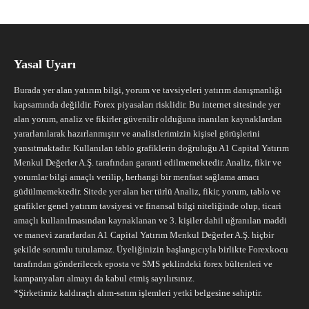
Yasal Uyarı
Burada yer alan yatırım bilgi, yorum ve tavsiyeleri yatırım danışmanlığı
kapsamında değildir. Forex piyasaları risklidir. Bu internet sitesinde yer
alan yorum, analiz ve fikirler güvenilir olduğuna inanılan kaynaklardan
yararlanılarak hazırlanmıştır ve analistlerimizin kişisel görüşlerini
yansıtmaktadır. Kullanılan tablo grafiklerin doğruluğu A1 Capital Yatırım
Menkul Değerler A.Ş. tarafından garanti edilmemektedir. Analiz, fikir ve
yorumlar bilgi amaçlı verilip, herhangi bir menfaat sağlama amacı
güdülmemektedir. Sitede yer alan her türlü Analiz, fikir, yorum, tablo ve
grafikler genel yatırım tavsiyesi ve finansal bilgi niteliğinde olup, ticari
amaçlı kullanılmasından kaynaklanan ve 3. kişiler dahil uğranılan maddi
ve manevi zararlardan A1 Capital Yatırım Menkul Değerler A.Ş. hiçbir
şekilde sorumlu tutulamaz. Üyeliğinizin başlangıcıyla birlikte Forexkocu
tarafından gönderilecek eposta ve SMS şeklindeki forex bültenleri ve
kampanyaları almayı da kabul etmiş sayılırsınız.
*Şirketimiz kaldıraçlı alım-satım işlemleri yetki belgesine sahiptir.