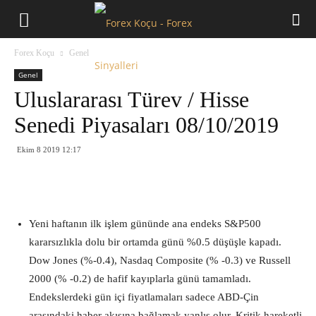
Forex
Forex Koçu
Genel
Koçu
Genel
Uluslararası Türev / Hisse
Senedi Piyasaları 08/10/2019
Ekim 8 2019 12:17
Yeni haftanın ilk işlem gününde ana endeks S&P500
kararsızlıkla dolu bir ortamda günü %0.5 düşüşle kapadı.
Dow Jones (%-0.4), Nasdaq Composite (% -0.3) ve Russell
2000 (% -0.2) de hafif kayıplarla günü tamamladı.
Endekslerdeki gün içi fiyatlamaları sadece ABD-Çin
arasındaki haber akışına bağlamak yanlış olur. Kritik hareketli