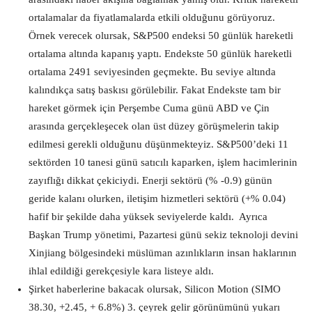
ortalamalar da fiyatlamalarda etkili olduğunu görüyoruz.
Örnek verecek olursak, S&P500 endeksi 50 günlük hareketli
ortalama altında kapanış yaptı. Endekste 50 günlük hareketli
ortalama 2491 seviyesinden geçmekte. Bu seviye altında
kalındıkça satış baskısı görülebilir. Fakat Endekste tam bir
hareket görmek için Perşembe Cuma günü ABD ve Çin
arasında gerçekleşecek olan üst düzey görüşmelerin takip
edilmesi gerekli olduğunu düşünmekteyiz. S&P500’deki 11
sektörden 10 tanesi günü satıcılı kaparken, işlem hacimlerinin
zayıflığı dikkat çekiciydi. Enerji sektörü (% -0.9) günün
geride kalanı olurken, iletişim hizmetleri sektörü (+% 0.04)
hafif bir şekilde daha yüksek seviyelerde kaldı. Ayrıca
Başkan Trump yönetimi, Pazartesi günü sekiz teknoloji devini
Xinjiang bölgesindeki müslüman azınlıkların insan haklarının
ihlal edildiği gerekçesiyle kara listeye aldı.
Şirket haberlerine bakacak olursak, Silicon Motion (SIMO
38.30, +2.45, + 6.8%) 3. çeyrek gelir görünümünü yukarı