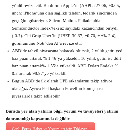
yönlü revize etti. Bu durum Apple’ın (AAPL 227.06, +0.05,
unch) iPhone’una olan sağlıklı talebin, tedarik zincirinden
geçtiğini gösteriyor. Silicon Motion, Philadelphia
Semiconductor Index’teki az sayıdaki kazancından biriydi
(-0.7). Citi Grup Uber’in (UBER 30.37, +0.70, + +% 2.4),
görünümünü Nötr’den Al’a revize etti.
ABD’de tahvil piyasasına bakacak olursak, 2 yıllık getiri yedi
baz puan artarak % 1.46’ya yükseldi. 10 yıllık getiri ise dört
baz puan artarak% 1.55’e yükseldi. ABD Doları Endeksi%
0.2 artarak 98.97’ye yükseldi.
Bugün ABD’de ilk olarak ÜFE rakamlarını takip ediyor
olacağız. Ayrıca Fed başkanı Powell’ın konuşması
piyasalarda takip edilebilir.
Burada yer alan yatırım bilgi, yorum ve tavsiyeleri yatırım
danışmanlığı kapsamında değildir.
Canlı Forex Haber ve Yorumları için Tıklayın!