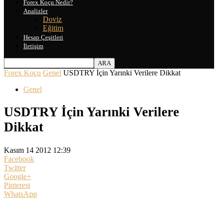
Forex Koçu Nedir?
Analizler
Doviz
Eğitim
Hesap Çeşitleri
İletişim
Forex Koçu
Genel
USDTRY İçin Yarınki Verilere Dikkat
Genel
USDTRY İçin Yarınki Verilere
Dikkat
Kasım 14 2012 12:39
Facebook
Twitter
Google+
Pinterest
WhatsApp