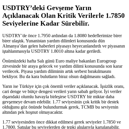
USDTRY’deki Gevşeme Yarın
Açıklanacak Olan Kritik Verilerle 1.7850
Seviyelerine Kadar Sürebilir.
USDTRY’de önce 1.7950 ardından da 1.8080 hedeflerimize birer
birer ulaştık. Yunanistan yardım dilimleri konusunda dün
Almanya’dan gelen haberleri piyasayı heyecanlandırdı ve piyasanın
iştahlanmasıyla USDTRY 1.8010 altına kadar geriledi.
Önümüzdeki hafta Salı günü Euro maliye bakanları Eurogroup
zirvesinde bir araya gelecek ve yardım dilimi konusunda son karar
verilecek. Piyasa yardım diliminin artık serbest bırakılmasını
bekliyor. Bu da kara bulutların biraz olsun dağılmasını sağladı.
Yarın ise Türkiye için çok önemli veriler açıklanacak. İşsizlik oranı,
cari denge ve bütçe dengesi verileri yarın sabah geliyor. İyi veriler
dışarıdaki olumlu havayla birleşirse USDTRY bir miktar daha
gevşemeye devam edebilir. 1.77 seviyesinin çok kritik bir destek
olduğunu göz önünde bulundurmak gerek, TCMB bu seviyenin
altından pek hoşnut olmayacaktır.
1.77 seviyesinden önce dikkat edilmesi gerek seviyeler 1.7850 ve
1.7800. Satışlar bu seviyelerden de tepki alışlarıyla karşılanabilir.