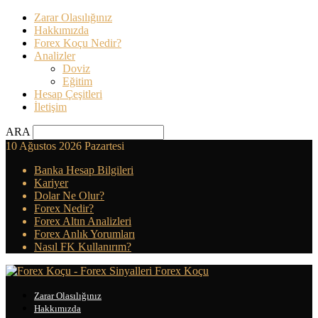
Zarar Olasılığınız
Hakkımızda
Forex Koçu Nedir?
Analizler
Doviz
Eğitim
Hesap Çeşitleri
İletişim
ARA
10 Ağustos 2026 Pazartesi
Banka Hesap Bilgileri
Kariyer
Dolar Ne Olur?
Forex Nedir?
Forex Altın Analizleri
Forex Anlık Yorumları
Nasıl FK Kullanırım?
Forex Koçu
Zarar Olasılığınız
Hakkımızda