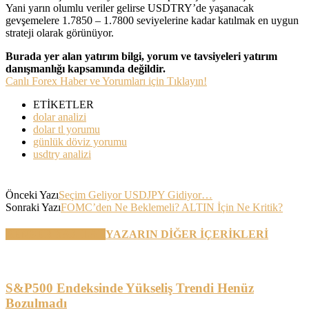
Yani yarın olumlu veriler gelirse USDTRY’de yaşanacak
gevşemelere 1.7850 – 1.7800 seviyelerine kadar katılmak en uygun
strateji olarak görünüyor.
Burada yer alan yatırım bilgi, yorum ve tavsiyeleri yatırım
danışmanlığı kapsamında değildir.
Canlı Forex Haber ve Yorumları için Tıklayın!
ETİKETLER
dolar analizi
dolar tl yorumu
günlük döviz yorumu
usdtry analizi
Önceki Yazı
Seçim Geliyor USDJPY Gidiyor…
Sonraki Yazı
FOMC’den Ne Beklemeli? ALTIN İçin Ne Kritik?
BENZER YAZILAR
YAZARIN DİĞER İÇERİKLERİ
S&P500 Endeksinde Yükseliş Trendi Henüz
Bozulmadı