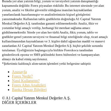
Burada yer alan yatırım bilgi, yorum ve tavsiyeleri yatırım danışmanlığı
kapsamında değildir. Forex piyasaları risklidir. Bu internet sitesinde yer alan
yorum, analiz ve fikirler güvenilir olduğuna inanılan kaynaklardan
yararlanılarak hazırlanmıştır ve analistlerimizin kişisel görüşlerini
yansıtmaktadır. Kullanılan tablo grafiklerin doğruluğu A1 Capital Yatırım
Menkul Değerler A.Ş. tarafından garanti edilmemektedir. Analiz, fikir ve
yorumlar bilgi amaçlı verilip, herhangi bir menfaat sağlama amacı
güdülmemektedir. Sitede yer alan her türlü Analiz, fikir, yorum, tablo ve
grafikler genel yatırım tavsiyesi ve finansal bilgi niteliğinde olup, ticari amaçlı
kullanılmasından kaynaklanan ve 3. kişiler dahil uğranılan maddi ve manevi
zararlardan A1 Capital Yatırım Menkul Değerler A.Ş. hiçbir şekilde sorumlu
tutulamaz. Üyeliğinizin başlangıcıyla birlikte Forexkocu tarafından
gönderilecek eposta ve SMS şeklindeki forex bültenleri ve kampanyaları
almayı da kabul etmiş sayılırsınız.
*Şirketimiz kaldıraçlı alım-satım işlemleri yetki belgesine sahiptir.
Anasayfa
Forex Nedir?
Nasıl Kullanırım?
Forex Altın Analizleri
Banka Hesap Bilgileri
© A1 Capital Yatırım Menkul Değerler A.Ş.
DİĞER İÇERİKLER